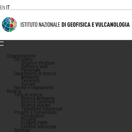
EN
IT
Organizzazione
Chi siamo
Organi e strutture
Sezioni e sedi
Personale
Dipartimenti di ricerca
Ambiente
Terremoti
Vulcani
Norme e regolamenti
Ricerca
Temi di ricerca
Ricerca Ambiente
Ricerca Terremoti
Ricerca Vulcani
Tematiche trasversali
Progetti e Convenzioni
Convenzioni
Progetti
Progetti PNRR
Einstein telescope
Seminari