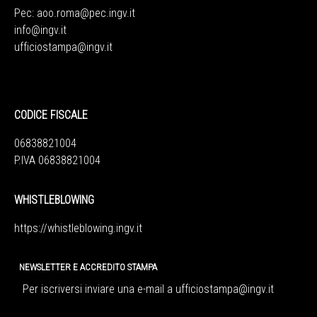
Pec:
aoo.roma@pec.ingv.it
info@ingv.it
ufficiostampa@ingv.it
CODICE FISCALE
06838821004
P.IVA 06838821004
WHISTLEBLOWING
https://whistleblowing.ingv.
it
NEWSLETTER E ACCREDITO STAMPA
Per iscriversi inviare una e-mail a
ufficiostampa@ingv.it