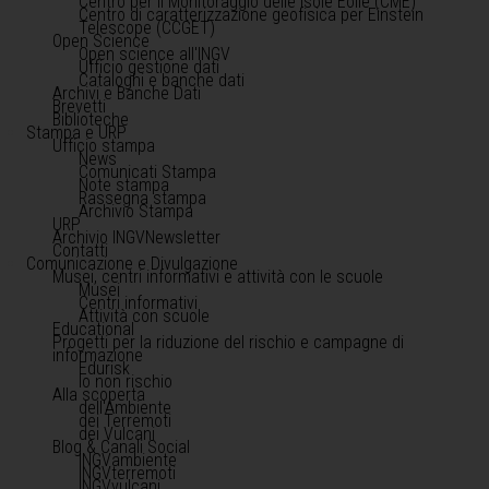
Centro per il Monitoraggio delle Isole Eolie (CME)
Centro di caratterizzazione geofisica per Einstein
Telescope (CCGET)
Open Science
Open science all'INGV
Ufficio gestione dati
Cataloghi e banche dati
Archivi e Banche Dati
Brevetti
Biblioteche
Stampa e URP
Ufficio stampa
News
Comunicati Stampa
Note stampa
Rassegna stampa
Archivio Stampa
URP
Archivio INGVNewsletter
Contatti
Comunicazione e Divulgazione
Musei, centri informativi e attività con le scuole
Musei
Centri informativi
Attività con scuole
Educational
Progetti per la riduzione del rischio e campagne di
informazione
Edurisk
Io non rischio
Alla scoperta
dell'Ambiente
dei Terremoti
dei Vulcani
Blog & Canali Social
INGVambiente
INGVterremoti
INGVvulcani