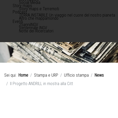
Social Media
Story maps
Story maps e Terremoti
Podcast
TERRA INSTABILE Un viaggio nel cuore del nostro pianeta
Altro che mappamondo
Eventi
25anniINGV
Ventennale INGV
Notte dei Ricercatori
Sei qui:
Home
Stampa e URP
Ufficio stampa
News
Il Progetto ANDRILL in mostra alla Citt