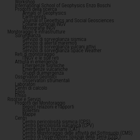
Workshop
International School of Geophysics Enzo Boschi
Prodotti della ricerca
Annals of Geophysics
Earth-prints
Journal of Geoethics and Social Geosciences
Collane editoriali INGV
Monografie INGV
Monitoraggio e infrastrutture
Sorveglianza
Servizio di sorveglianza sismica
Servizio di allerta maremoti
Servizio di sorveglianza vulcani attivi
Servizio di sorveglianza Space Weather
Reti di monitoraggio
l'INGV e le sue reti
Attività in emergenza
Emergenze sismiche
Emergenze vulcaniche
Gruppi di emergenza
Osservatori Geofisici
Osservatori strumentali
Laboratori
Centri di calcolo
Epos
Emso
Risorse e Servizi
Prodotti del Monitoraggio
Report relazioni e rapporti
Bollettini
Mappe
Centri
Centro pericolosità sismica (CPS)
Centro pericolosità vulcanica (CPV)
Centro allerta tsunami (CAT)
Centro Monitoraggio delle attività del Sottosuolo (CMS)
Centro di Osservazioni Spaziali della Terra (COS )