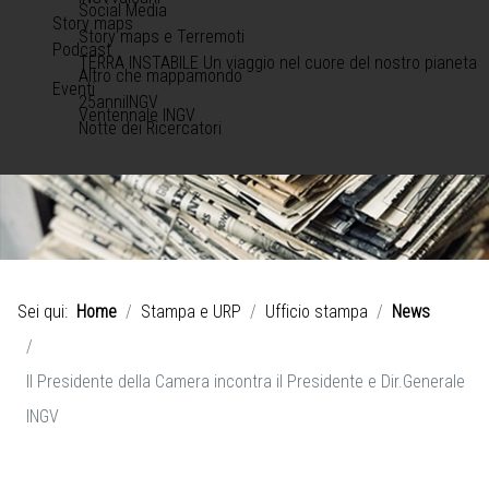
Social Media
Story maps
Story maps e Terremoti
Podcast
TERRA INSTABILE Un viaggio nel cuore del nostro pianeta
Altro che mappamondo
Eventi
25anniINGV
Ventennale INGV
Notte dei Ricercatori
Sei qui:
Home
Stampa e URP
Ufficio stampa
News
Il Presidente della Camera incontra il Presidente e Dir.Generale
INGV