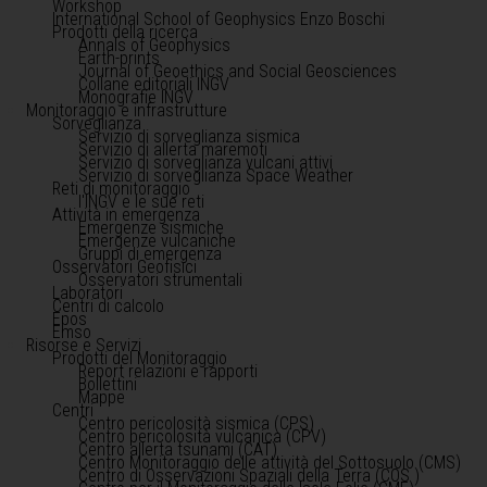
Workshop
International School of Geophysics Enzo Boschi
Prodotti della ricerca
Annals of Geophysics
Earth-prints
Journal of Geoethics and Social Geosciences
Collane editoriali INGV
Monografie INGV
Monitoraggio e infrastrutture
Sorveglianza
Servizio di sorveglianza sismica
Servizio di allerta maremoti
Servizio di sorveglianza vulcani attivi
Servizio di sorveglianza Space Weather
Reti di monitoraggio
l'INGV e le sue reti
Attività in emergenza
Emergenze sismiche
Emergenze vulcaniche
Gruppi di emergenza
Osservatori Geofisici
Osservatori strumentali
Laboratori
Centri di calcolo
Epos
Emso
Risorse e Servizi
Prodotti del Monitoraggio
Report relazioni e rapporti
Bollettini
Mappe
Centri
Centro pericolosità sismica (CPS)
Centro pericolosità vulcanica (CPV)
Centro allerta tsunami (CAT)
Centro Monitoraggio delle attività del Sottosuolo (CMS)
Centro di Osservazioni Spaziali della Terra (COS )