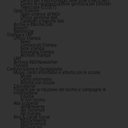
Centro per il Monitoraggio delle Isole Eolie (CME)
Centro di caratterizzazione geofisica per Einstein
Telescope (CCGET)
Open Science
Open science all'INGV
Ufficio gestione dati
Cataloghi e banche dati
Archivi e Banche Dati
Brevetti
Biblioteche
Stampa e URP
Ufficio stampa
News
Comunicati Stampa
Note stampa
Rassegna stampa
Archivio Stampa
URP
Archivio INGVNewsletter
Contatti
Comunicazione e Divulgazione
Musei, centri informativi e attività con le scuole
Musei
Centri informativi
Attività con scuole
Educational
Progetti per la riduzione del rischio e campagne di
informazione
Edurisk
Io non rischio
Alla scoperta
dell'Ambiente
dei Terremoti
dei Vulcani
Blog & Canali Social
INGVambiente
INGVterremoti
INGVvulcani