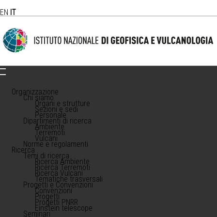
EN
IT
Organizzazione
Chi siamo
Organi e strutture
Sezioni e sedi
Personale
Dipartimenti di ricerca
Ambiente
Terremoti
Vulcani
Norme e regolamenti
Ricerca
Temi di ricerca
Ricerca Ambiente
Ricerca Terremoti
Ricerca Vulcani
Tematiche trasversali
Progetti e Convenzioni
Convenzioni
Progetti
Progetti PNRR
Einstein telescope
Seminari