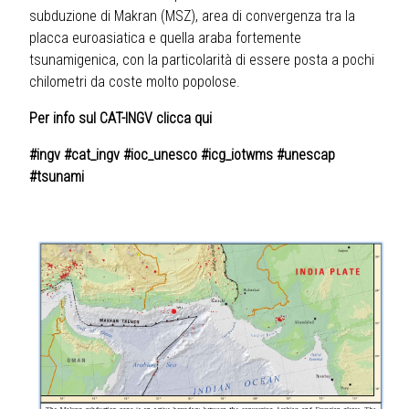
subduzione di Makran (MSZ), area di convergenza tra la
placca euroasiatica e quella araba fortemente
tsunamigenica, con la particolarità di essere posta a pochi
chilometri da coste molto popolose.
Per info sul CAT-INGV clicca qui
#ingv #cat_ingv #ioc_unesco #icg_iotwms #unescap
#tsunami