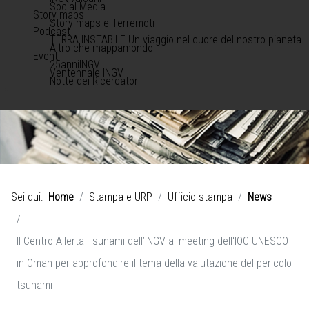
Social Media
Story maps
Story maps e Terremoti
Podcast
TERRA INSTABILE Un viaggio nel cuore del nostro pianeta
Altro che mappamondo
Eventi
25anniINGV
Ventennale INGV
Notte dei Ricercatori
Sei qui:
Home
Stampa e URP
Ufficio stampa
News
Il Centro Allerta Tsunami dell’INGV al meeting dell'IOC-UNESCO
in Oman per approfondire il tema della valutazione del pericolo
tsunami