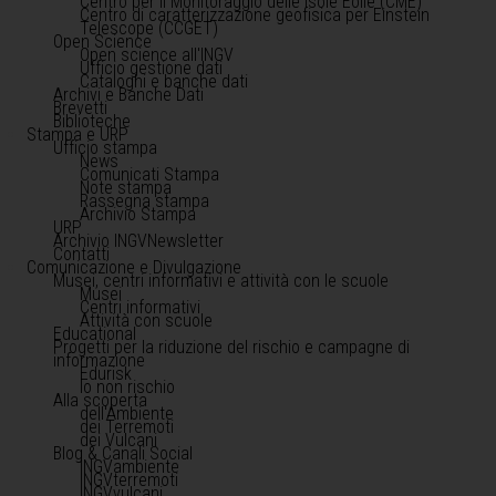
Centro per il Monitoraggio delle Isole Eolie (CME)
Centro di caratterizzazione geofisica per Einstein
Telescope (CCGET)
Open Science
Open science all'INGV
Ufficio gestione dati
Cataloghi e banche dati
Archivi e Banche Dati
Brevetti
Biblioteche
Stampa e URP
Ufficio stampa
News
Comunicati Stampa
Note stampa
Rassegna stampa
Archivio Stampa
URP
Archivio INGVNewsletter
Contatti
Comunicazione e Divulgazione
Musei, centri informativi e attività con le scuole
Musei
Centri informativi
Attività con scuole
Educational
Progetti per la riduzione del rischio e campagne di
informazione
Edurisk
Io non rischio
Alla scoperta
dell'Ambiente
dei Terremoti
dei Vulcani
Blog & Canali Social
INGVambiente
INGVterremoti
INGVvulcani