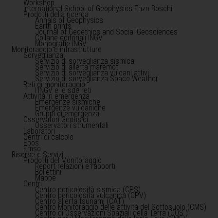
Workshop
International School of Geophysics Enzo Boschi
Prodotti della ricerca
Annals of Geophysics
Earth-prints
Journal of Geoethics and Social Geosciences
Collane editoriali INGV
Monografie INGV
Monitoraggio e infrastrutture
Sorveglianza
Servizio di sorveglianza sismica
Servizio di allerta maremoti
Servizio di sorveglianza vulcani attivi
Servizio di sorveglianza Space Weather
Reti di monitoraggio
l'INGV e le sue reti
Attività in emergenza
Emergenze sismiche
Emergenze vulcaniche
Gruppi di emergenza
Osservatori Geofisici
Osservatori strumentali
Laboratori
Centri di calcolo
Epos
Emso
Risorse e Servizi
Prodotti del Monitoraggio
Report relazioni e rapporti
Bollettini
Mappe
Centri
Centro pericolosità sismica (CPS)
Centro pericolosità vulcanica (CPV)
Centro allerta tsunami (CAT)
Centro Monitoraggio delle attività del Sottosuolo (CMS)
Centro di Osservazioni Spaziali della Terra (COS )