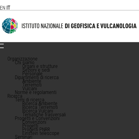
EN
IT
Organizzazione
Chi siamo
Organi e strutture
Sezioni e sedi
Personale
Dipartimenti di ricerca
Ambiente
Terremoti
Vulcani
Norme e regolamenti
Ricerca
Temi di ricerca
Ricerca Ambiente
Ricerca Terremoti
Ricerca Vulcani
Tematiche trasversali
Progetti e Convenzioni
Convenzioni
Progetti
Progetti PNRR
Einstein telescope
Seminari