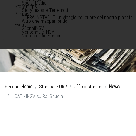
Social Media
Story maps
Story maps e Terremoti
Podcast
TERRA INSTABILE Un viaggio nel cuore del nostro pianeta
Altro che mappamondo
Eventi
25anniINGV
Ventennale INGV
Notte dei Ricercatori
Sei qui:
Home
Stampa e URP
Ufficio stampa
News
Il CAT - INGV su Rai Scuola