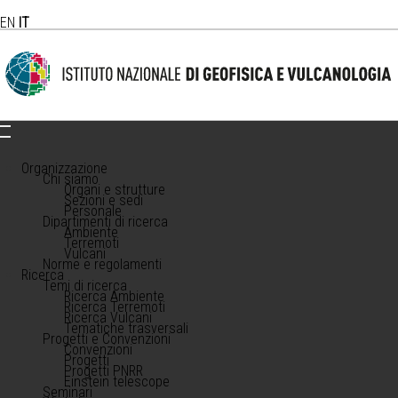
EN
IT
Organizzazione
Chi siamo
Organi e strutture
Sezioni e sedi
Personale
Dipartimenti di ricerca
Ambiente
Terremoti
Vulcani
Norme e regolamenti
Ricerca
Temi di ricerca
Ricerca Ambiente
Ricerca Terremoti
Ricerca Vulcani
Tematiche trasversali
Progetti e Convenzioni
Convenzioni
Progetti
Progetti PNRR
Einstein telescope
Seminari