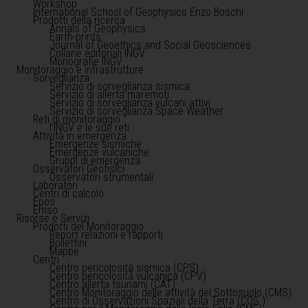
Workshop
International School of Geophysics Enzo Boschi
Prodotti della ricerca
Annals of Geophysics
Earth-prints
Journal of Geoethics and Social Geosciences
Collane editoriali INGV
Monografie INGV
Monitoraggio e infrastrutture
Sorveglianza
Servizio di sorveglianza sismica
Servizio di allerta maremoti
Servizio di sorveglianza vulcani attivi
Servizio di sorveglianza Space Weather
Reti di monitoraggio
l'INGV e le sue reti
Attività in emergenza
Emergenze sismiche
Emergenze vulcaniche
Gruppi di emergenza
Osservatori Geofisici
Osservatori strumentali
Laboratori
Centri di calcolo
Epos
Emso
Risorse e Servizi
Prodotti del Monitoraggio
Report relazioni e rapporti
Bollettini
Mappe
Centri
Centro pericolosità sismica (CPS)
Centro pericolosità vulcanica (CPV)
Centro allerta tsunami (CAT)
Centro Monitoraggio delle attività del Sottosuolo (CMS)
Centro di Osservazioni Spaziali della Terra (COS )