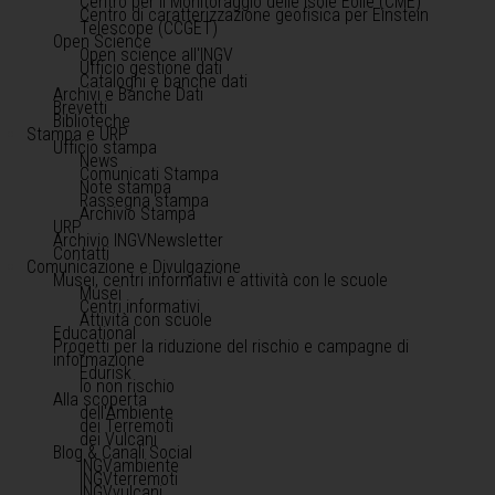
Centro per il Monitoraggio delle Isole Eolie (CME)
Centro di caratterizzazione geofisica per Einstein
Telescope (CCGET)
Open Science
Open science all'INGV
Ufficio gestione dati
Cataloghi e banche dati
Archivi e Banche Dati
Brevetti
Biblioteche
Stampa e URP
Ufficio stampa
News
Comunicati Stampa
Note stampa
Rassegna stampa
Archivio Stampa
URP
Archivio INGVNewsletter
Contatti
Comunicazione e Divulgazione
Musei, centri informativi e attività con le scuole
Musei
Centri informativi
Attività con scuole
Educational
Progetti per la riduzione del rischio e campagne di
informazione
Edurisk
Io non rischio
Alla scoperta
dell'Ambiente
dei Terremoti
dei Vulcani
Blog & Canali Social
INGVambiente
INGVterremoti
INGVvulcani