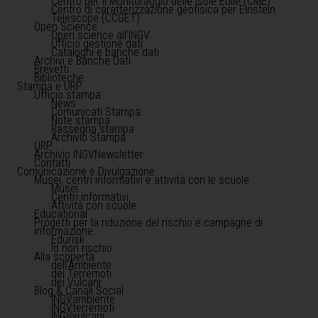
Centro per il Monitoraggio delle Isole Eolie (CME)
Centro di caratterizzazione geofisica per Einstein
Telescope (CCGET)
Open Science
Open science all'INGV
Ufficio gestione dati
Cataloghi e banche dati
Archivi e Banche Dati
Brevetti
Biblioteche
Stampa e URP
Ufficio stampa
News
Comunicati Stampa
Note stampa
Rassegna stampa
Archivio Stampa
URP
Archivio INGVNewsletter
Contatti
Comunicazione e Divulgazione
Musei, centri informativi e attività con le scuole
Musei
Centri informativi
Attività con scuole
Educational
Progetti per la riduzione del rischio e campagne di
informazione
Edurisk
Io non rischio
Alla scoperta
dell'Ambiente
dei Terremoti
dei Vulcani
Blog & Canali Social
INGVambiente
INGVterremoti
INGVvulcani