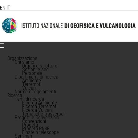
EN
IT
Organizzazione
Chi siamo
Organi e strutture
Sezioni e sedi
Personale
Dipartimenti di ricerca
Ambiente
Terremoti
Vulcani
Norme e regolamenti
Ricerca
Temi di ricerca
Ricerca Ambiente
Ricerca Terremoti
Ricerca Vulcani
Tematiche trasversali
Progetti e Convenzioni
Convenzioni
Progetti
Progetti PNRR
Einstein telescope
Seminari