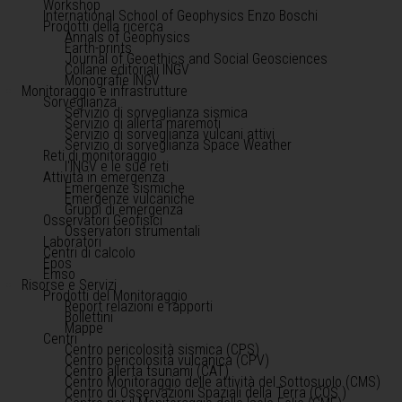
Workshop
International School of Geophysics Enzo Boschi
Prodotti della ricerca
Annals of Geophysics
Earth-prints
Journal of Geoethics and Social Geosciences
Collane editoriali INGV
Monografie INGV
Monitoraggio e infrastrutture
Sorveglianza
Servizio di sorveglianza sismica
Servizio di allerta maremoti
Servizio di sorveglianza vulcani attivi
Servizio di sorveglianza Space Weather
Reti di monitoraggio
l'INGV e le sue reti
Attività in emergenza
Emergenze sismiche
Emergenze vulcaniche
Gruppi di emergenza
Osservatori Geofisici
Osservatori strumentali
Laboratori
Centri di calcolo
Epos
Emso
Risorse e Servizi
Prodotti del Monitoraggio
Report relazioni e rapporti
Bollettini
Mappe
Centri
Centro pericolosità sismica (CPS)
Centro pericolosità vulcanica (CPV)
Centro allerta tsunami (CAT)
Centro Monitoraggio delle attività del Sottosuolo (CMS)
Centro di Osservazioni Spaziali della Terra (COS )