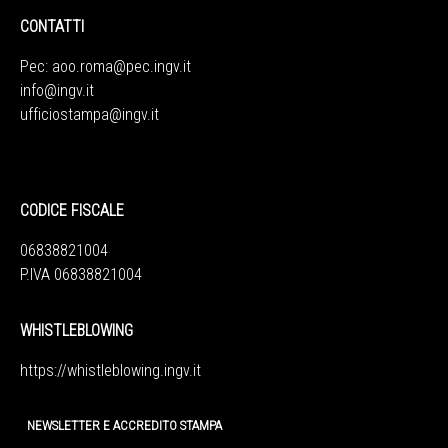
CONTATTI
Pec:
aoo.roma@pec.ingv.it
info@ingv.it
ufficiostampa@ingv.it
CODICE FISCALE
06838821004
P.IVA 06838821004
WHISTLEBLOWING
https://whistleblowing.ingv.
it
NEWSLETTER E ACCREDITO STAMPA