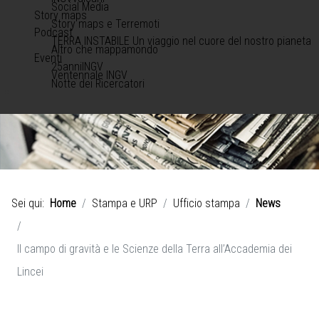
Social Media
Story maps
Story maps e Terremoti
Podcast
TERRA INSTABILE Un viaggio nel cuore del nostro pianeta
Altro che mappamondo
Eventi
25anniINGV
Ventennale INGV
Notte dei Ricercatori
Sei qui:
Home
Stampa e URP
Ufficio stampa
News
Il campo di gravità e le Scienze della Terra all’Accademia dei
Lincei