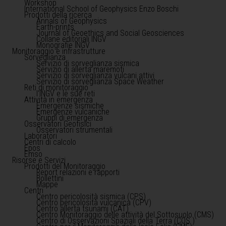
Workshop
International School of Geophysics Enzo Boschi
Prodotti della ricerca
Annals of Geophysics
Earth-prints
Journal of Geoethics and Social Geosciences
Collane editoriali INGV
Monografie INGV
Monitoraggio e infrastrutture
Sorveglianza
Servizio di sorveglianza sismica
Servizio di allerta maremoti
Servizio di sorveglianza vulcani attivi
Servizio di sorveglianza Space Weather
Reti di monitoraggio
l'INGV e le sue reti
Attività in emergenza
Emergenze sismiche
Emergenze vulcaniche
Gruppi di emergenza
Osservatori Geofisici
Osservatori strumentali
Laboratori
Centri di calcolo
Epos
Emso
Risorse e Servizi
Prodotti del Monitoraggio
Report relazioni e rapporti
Bollettini
Mappe
Centri
Centro pericolosità sismica (CPS)
Centro pericolosità vulcanica (CPV)
Centro allerta tsunami (CAT)
Centro Monitoraggio delle attività del Sottosuolo (CMS)
Centro di Osservazioni Spaziali della Terra (COS )