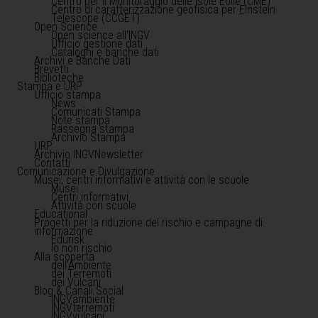
Centro per il Monitoraggio delle Isole Eolie (CME)
Centro di caratterizzazione geofisica per Einstein
Telescope (CCGET)
Open Science
Open science all'INGV
Ufficio gestione dati
Cataloghi e banche dati
Archivi e Banche Dati
Brevetti
Biblioteche
Stampa e URP
Ufficio stampa
News
Comunicati Stampa
Note stampa
Rassegna stampa
Archivio Stampa
URP
Archivio INGVNewsletter
Contatti
Comunicazione e Divulgazione
Musei, centri informativi e attività con le scuole
Musei
Centri informativi
Attività con scuole
Educational
Progetti per la riduzione del rischio e campagne di
informazione
Edurisk
Io non rischio
Alla scoperta
dell'Ambiente
dei Terremoti
dei Vulcani
Blog & Canali Social
INGVambiente
INGVterremoti
INGVvulcani