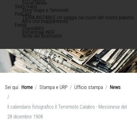
Social Media
Story maps
Story maps e Terremoti
Podcast
TERRA INSTABILE Un viaggio nel cuore del nostro pianeta
Altro che mappamondo
Eventi
25anniINGV
Ventennale INGV
Notte dei Ricercatori
Sei qui:
Home
Stampa e URP
Ufficio stampa
News
Il calendario fotografico Il Terremoto Calabro - Messinese del
28 dicembre 1908