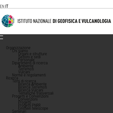
EN
IT
Organizzazione
Chi siamo
Organi e strutture
Sezioni e sedi
Personale
Dipartimenti di ricerca
Ambiente
Terremoti
Vulcani
Norme e regolamenti
Ricerca
Temi di ricerca
Ricerca Ambiente
Ricerca Terremoti
Ricerca Vulcani
Tematiche trasversali
Progetti e Convenzioni
Convenzioni
Progetti
Progetti PNRR
Einstein telescope
Seminari