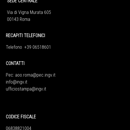
SEDE CENTRALE
Via di Vigna Murata 605
00143 Roma
RECAPITI TELEFONICI
Telefono +39 06518601
CONTATTI
Pec:
aoo.roma@pec.ingv.it
info@ingv.it
ufficiostampa@ingv.it
CODICE FISCALE
06838821004