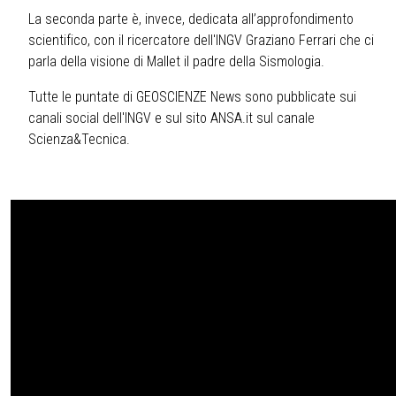
La seconda parte è, invece, dedicata all’approfondimento
scientifico, con il ricercatore dell'INGV Graziano Ferrari che ci
parla della visione di Mallet il padre della Sismologia.
Tutte le puntate di GEOSCIENZE News sono pubblicate sui
canali social dell'INGV e sul sito ANSA.it sul canale
Scienza&Tecnica.