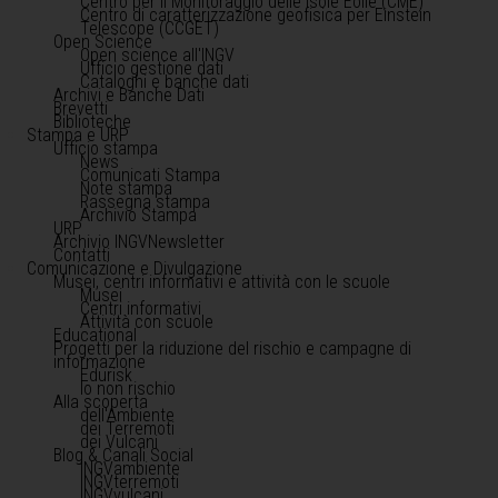
Centro per il Monitoraggio delle Isole Eolie (CME)
Centro di caratterizzazione geofisica per Einstein
Telescope (CCGET)
Open Science
Open science all'INGV
Ufficio gestione dati
Cataloghi e banche dati
Archivi e Banche Dati
Brevetti
Biblioteche
Stampa e URP
Ufficio stampa
News
Comunicati Stampa
Note stampa
Rassegna stampa
Archivio Stampa
URP
Archivio INGVNewsletter
Contatti
Comunicazione e Divulgazione
Musei, centri informativi e attività con le scuole
Musei
Centri informativi
Attività con scuole
Educational
Progetti per la riduzione del rischio e campagne di
informazione
Edurisk
Io non rischio
Alla scoperta
dell'Ambiente
dei Terremoti
dei Vulcani
Blog & Canali Social
INGVambiente
INGVterremoti
INGVvulcani