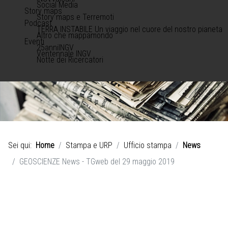
Social Media
Story maps
Story maps e Terremoti
Podcast
TERRA INSTABILE Un viaggio nel cuore del nostro pianeta
Altro che mappamondo
Eventi
25anniINGV
Ventennale INGV
Notte dei Ricercatori
Sei qui:
Home
Stampa e URP
Ufficio stampa
News
GEOSCIENZE News - TGweb del 29 maggio 2019