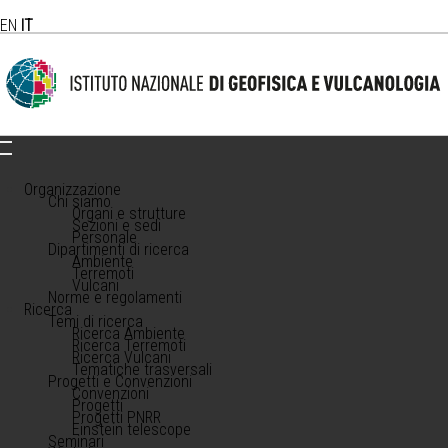
EN
IT
Organizzazione
Chi siamo
Organi e strutture
Sezioni e sedi
Personale
Dipartimenti di ricerca
Ambiente
Terremoti
Vulcani
Norme e regolamenti
Ricerca
Temi di ricerca
Ricerca Ambiente
Ricerca Terremoti
Ricerca Vulcani
Tematiche trasversali
Progetti e Convenzioni
Convenzioni
Progetti
Progetti PNRR
Einstein telescope
Seminari