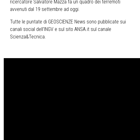
ricercatore Salvatore Mazza fa un quadro dei terremoti
avvenuti dal 19 settembre ad oggi.
Tutte le puntate di GEOSCIENZE News sono pubblicate sui
canali social dell'INGV e sul sito ANSA.it sul canale
Scienza&Tecnica.