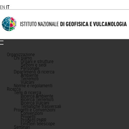
EN
IT
Organizzazione
Chi siamo
Organi e strutture
Sezioni e sedi
Personale
Dipartimenti di ricerca
Ambiente
Terremoti
Vulcani
Norme e regolamenti
Ricerca
Temi di ricerca
Ricerca Ambiente
Ricerca Terremoti
Ricerca Vulcani
Tematiche trasversali
Progetti e Convenzioni
Convenzioni
Progetti
Progetti PNRR
Einstein telescope
Seminari