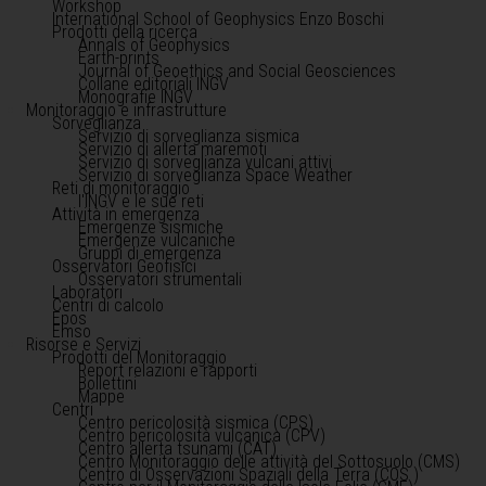
Workshop
International School of Geophysics Enzo Boschi
Prodotti della ricerca
Annals of Geophysics
Earth-prints
Journal of Geoethics and Social Geosciences
Collane editoriali INGV
Monografie INGV
Monitoraggio e infrastrutture
Sorveglianza
Servizio di sorveglianza sismica
Servizio di allerta maremoti
Servizio di sorveglianza vulcani attivi
Servizio di sorveglianza Space Weather
Reti di monitoraggio
l'INGV e le sue reti
Attività in emergenza
Emergenze sismiche
Emergenze vulcaniche
Gruppi di emergenza
Osservatori Geofisici
Osservatori strumentali
Laboratori
Centri di calcolo
Epos
Emso
Risorse e Servizi
Prodotti del Monitoraggio
Report relazioni e rapporti
Bollettini
Mappe
Centri
Centro pericolosità sismica (CPS)
Centro pericolosità vulcanica (CPV)
Centro allerta tsunami (CAT)
Centro Monitoraggio delle attività del Sottosuolo (CMS)
Centro di Osservazioni Spaziali della Terra (COS )