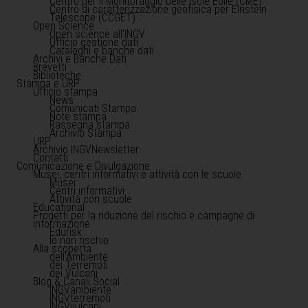
Centro per il Monitoraggio delle Isole Eolie (CME)
Centro di caratterizzazione geofisica per Einstein
Telescope (CCGET)
Open Science
Open science all'INGV
Ufficio gestione dati
Cataloghi e banche dati
Archivi e Banche Dati
Brevetti
Biblioteche
Stampa e URP
Ufficio stampa
News
Comunicati Stampa
Note stampa
Rassegna stampa
Archivio Stampa
URP
Archivio INGVNewsletter
Contatti
Comunicazione e Divulgazione
Musei, centri informativi e attività con le scuole
Musei
Centri informativi
Attività con scuole
Educational
Progetti per la riduzione del rischio e campagne di
informazione
Edurisk
Io non rischio
Alla scoperta
dell'Ambiente
dei Terremoti
dei Vulcani
Blog & Canali Social
INGVambiente
INGVterremoti
INGVvulcani