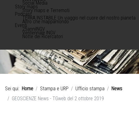
Social Media
Story maps
Story maps e Terremoti
Podcast
TERRA INSTABILE Un viaggio nel cuore del nostro pianeta
Altro che mappamondo
Eventi
25anniINGV
Ventennale INGV
Notte dei Ricercatori
Sei qui:
Home
Stampa e URP
Ufficio stampa
News
GEOSCIENZE News - TGweb del 2 ottobre 2019