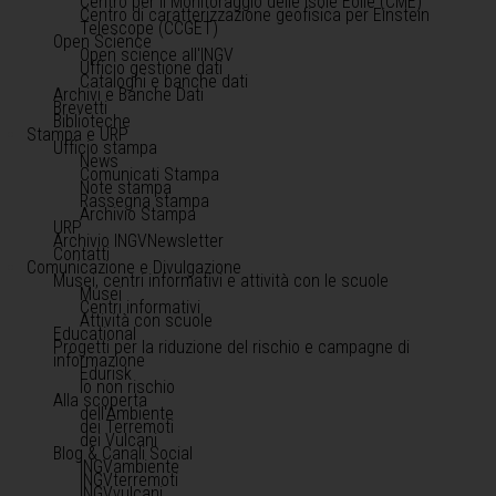
Centro per il Monitoraggio delle Isole Eolie (CME)
Centro di caratterizzazione geofisica per Einstein
Telescope (CCGET)
Open Science
Open science all'INGV
Ufficio gestione dati
Cataloghi e banche dati
Archivi e Banche Dati
Brevetti
Biblioteche
Stampa e URP
Ufficio stampa
News
Comunicati Stampa
Note stampa
Rassegna stampa
Archivio Stampa
URP
Archivio INGVNewsletter
Contatti
Comunicazione e Divulgazione
Musei, centri informativi e attività con le scuole
Musei
Centri informativi
Attività con scuole
Educational
Progetti per la riduzione del rischio e campagne di
informazione
Edurisk
Io non rischio
Alla scoperta
dell'Ambiente
dei Terremoti
dei Vulcani
Blog & Canali Social
INGVambiente
INGVterremoti
INGVvulcani