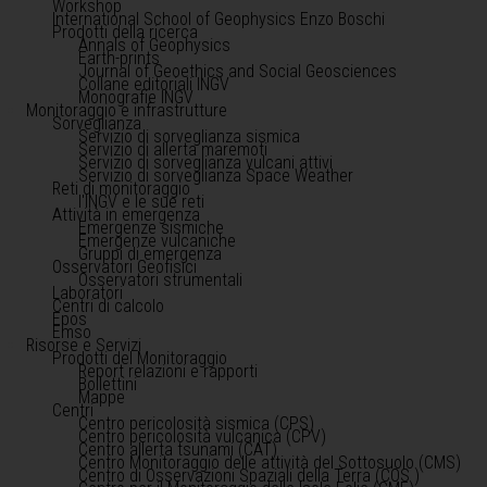
Workshop
International School of Geophysics Enzo Boschi
Prodotti della ricerca
Annals of Geophysics
Earth-prints
Journal of Geoethics and Social Geosciences
Collane editoriali INGV
Monografie INGV
Monitoraggio e infrastrutture
Sorveglianza
Servizio di sorveglianza sismica
Servizio di allerta maremoti
Servizio di sorveglianza vulcani attivi
Servizio di sorveglianza Space Weather
Reti di monitoraggio
l'INGV e le sue reti
Attività in emergenza
Emergenze sismiche
Emergenze vulcaniche
Gruppi di emergenza
Osservatori Geofisici
Osservatori strumentali
Laboratori
Centri di calcolo
Epos
Emso
Risorse e Servizi
Prodotti del Monitoraggio
Report relazioni e rapporti
Bollettini
Mappe
Centri
Centro pericolosità sismica (CPS)
Centro pericolosità vulcanica (CPV)
Centro allerta tsunami (CAT)
Centro Monitoraggio delle attività del Sottosuolo (CMS)
Centro di Osservazioni Spaziali della Terra (COS )