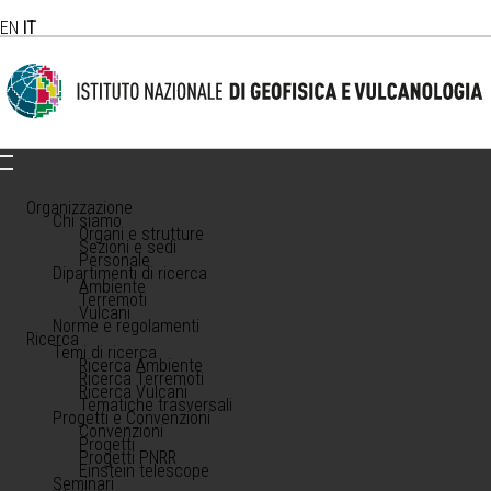
EN
IT
Organizzazione
Chi siamo
Organi e strutture
Sezioni e sedi
Personale
Dipartimenti di ricerca
Ambiente
Terremoti
Vulcani
Norme e regolamenti
Ricerca
Temi di ricerca
Ricerca Ambiente
Ricerca Terremoti
Ricerca Vulcani
Tematiche trasversali
Progetti e Convenzioni
Convenzioni
Progetti
Progetti PNRR
Einstein telescope
Seminari