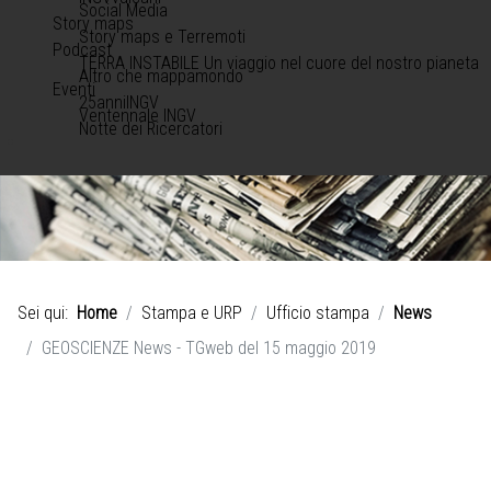
Social Media
Story maps
Story maps e Terremoti
Podcast
TERRA INSTABILE Un viaggio nel cuore del nostro pianeta
Altro che mappamondo
Eventi
25anniINGV
Ventennale INGV
Notte dei Ricercatori
Sei qui:
Home
Stampa e URP
Ufficio stampa
News
GEOSCIENZE News - TGweb del 15 maggio 2019