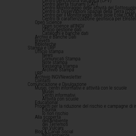
Centro pericolosità vulcanica (CPV)
Centro allerta tsunami (CAT)
Centro Monitoraggio delle attività del Sottosuol
Centro di Osservazioni Spaziali della Terra (COS 
Centro per il Monitoraggio delle Isole Eolie (CME
Centro di caratterizzazione geofisica per Einst
Open Science
Open science all'INGV
Ufficio gestione dati
Cataloghi e banche dati
Archivi e Banche Dati
Brevetti
Biblioteche
Stampa e URP
Ufficio stampa
News
Comunicati Stampa
Note stampa
Rassegna stampa
Archivio Stampa
URP
Archivio INGVNewsletter
Contatti
Comunicazione e Divulgazione
Musei, centri informativi e attività con le scuole
Musei
Centri informativi
Attività con scuole
Educational
Progetti per la riduzione del rischio e campagne di 
Edurisk
Io non rischio
Alla scoperta
dell'Ambiente
dei Terremoti
dei Vulcani
Blog & Canali Social
INGVambiente