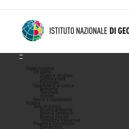
Organizzazione
Chi siamo
Organi e strutture
Sezioni e sedi
Personale
Dipartimenti di ricerca
Ambiente
Terremoti
Vulcani
Norme e regolamenti
Ricerca
Temi di ricerca
Ricerca Ambiente
Ricerca Terremoti
Ricerca Vulcani
Tematiche trasversali
Progetti e Convenzioni
Convenzioni