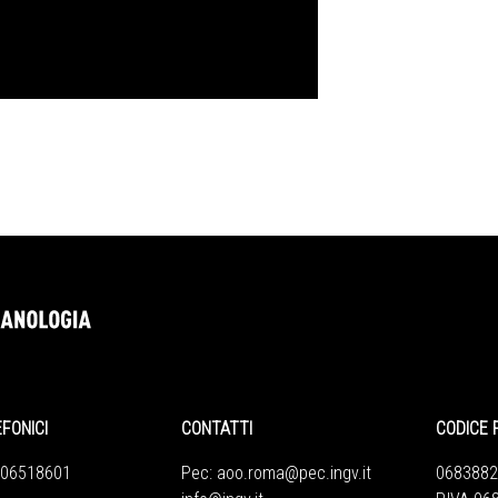
EFONICI
CONTATTI
CODICE 
 06518601
Pec:
aoo.roma@pec.ingv.it
0683882