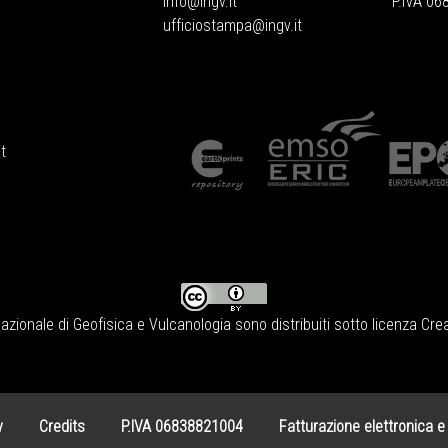
info@ingv.it
P.IVA 0
ufficiostampa@ingv.it
t
Nazionale di Geofisica e Vulcanologia
sono distribuiti sotto licenza
Crea
y
Credits
P.IVA 06838821004
Fatturazione elettronica e