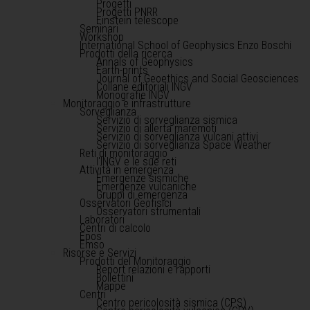
Progetti
Progetti PNRR
Einstein telescope
Seminari
Workshop
International School of Geophysics Enzo Boschi
Prodotti della ricerca
Annals of Geophysics
Earth-prints
Journal of Geoethics and Social Geosciences
Collane editoriali INGV
Monografie INGV
Monitoraggio e infrastrutture
Sorveglianza
Servizio di sorveglianza sismica
Servizio di allerta maremoti
Servizio di sorveglianza vulcani attivi
Servizio di sorveglianza Space Weather
Reti di monitoraggio
l'INGV e le sue reti
Attività in emergenza
Emergenze sismiche
Emergenze vulcaniche
Gruppi di emergenza
Osservatori Geofisici
Osservatori strumentali
Laboratori
Centri di calcolo
Epos
Emso
Risorse e Servizi
Prodotti del Monitoraggio
Report relazioni e rapporti
Bollettini
Mappe
Centri
Centro pericolosità sismica (CPS)