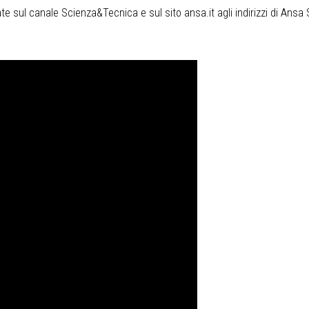
 sul canale Scienza&Tecnica e sul sito ansa.it agli indirizzi di Ansa 