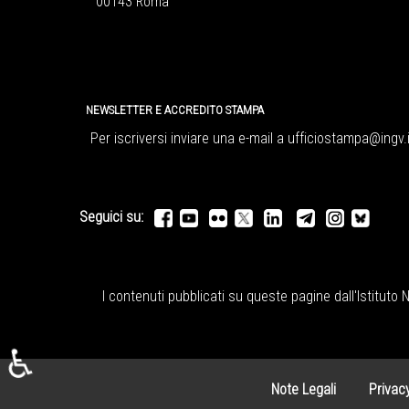
00143 Roma
NEWSLETTER E ACCREDITO STAMPA
Per iscriversi inviare una e-mail a
ufficiostampa@ingv.i
Seguici su:
I contenuti pubblicati su queste pagine dall'
Istituto 
♿
Note Legali
Privac