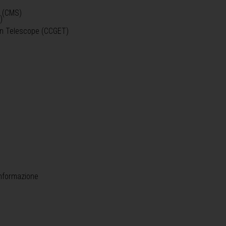
o (CMS)
)
)
ein Telescope (CCGET)
informazione