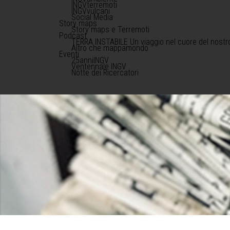
INGVterremoti
INGVvulcani
Social Media
Story maps
Story maps e Terremoti
Podcast
TERRA INSTABILE Un viaggio nel cuore del nostr
Altro che mappamondo
Eventi
25anniINGV
Ventennale INGV
Notte dei Ricercatori