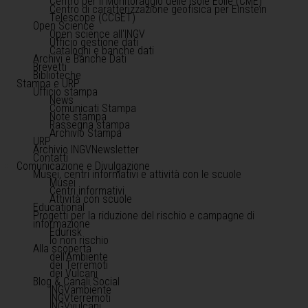
Centro per il Monitoraggio delle Isole Eolie (CME)
Centro di caratterizzazione geofisica per Einstein
Telescope (CCGET)
Open Science
Open science all'INGV
Ufficio gestione dati
Cataloghi e banche dati
Archivi e Banche Dati
Brevetti
Biblioteche
Stampa e URP
Ufficio stampa
News
Comunicati Stampa
Note stampa
Rassegna stampa
Archivio Stampa
URP
Archivio INGVNewsletter
Contatti
Comunicazione e Divulgazione
Musei, centri informativi e attività con le scuole
Musei
Centri informativi
Attività con scuole
Educational
Progetti per la riduzione del rischio e campagne di
informazione
Edurisk
Io non rischio
Alla scoperta
dell'Ambiente
dei Terremoti
dei Vulcani
Blog & Canali Social
INGVambiente
INGVterremoti
INGVvulcani