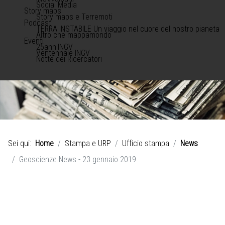
Social Media
Story maps
Story maps e Terremoti
Podcast
TERRA INSTABILE Un viaggio nel cuore del nostro pianeta
Altro che mappamondo
Eventi
25anniINGV
Ventennale INGV
Notte dei Ricercatori
Sei qui:
Home
Stampa e URP
Ufficio stampa
News
Geoscienze News - 23 gennaio 2019