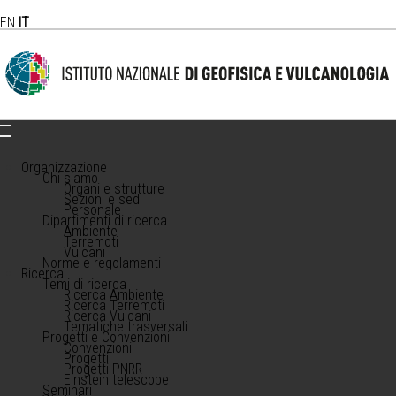
EN
IT
Organizzazione
Chi siamo
Organi e strutture
Sezioni e sedi
Personale
Dipartimenti di ricerca
Ambiente
Terremoti
Vulcani
Norme e regolamenti
Ricerca
Temi di ricerca
Ricerca Ambiente
Ricerca Terremoti
Ricerca Vulcani
Tematiche trasversali
Progetti e Convenzioni
Convenzioni
Progetti
Progetti PNRR
Einstein telescope
Seminari