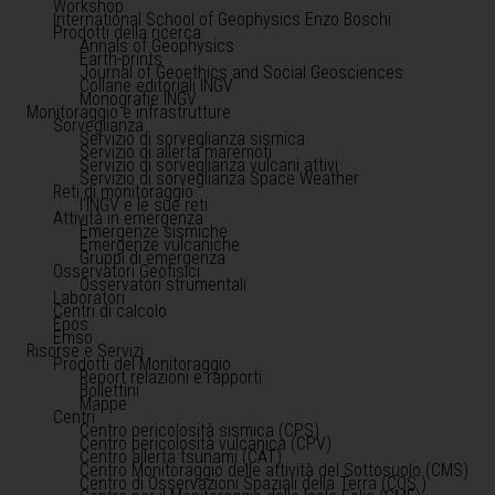
Workshop
International School of Geophysics Enzo Boschi
Prodotti della ricerca
Annals of Geophysics
Earth-prints
Journal of Geoethics and Social Geosciences
Collane editoriali INGV
Monografie INGV
Monitoraggio e infrastrutture
Sorveglianza
Servizio di sorveglianza sismica
Servizio di allerta maremoti
Servizio di sorveglianza vulcani attivi
Servizio di sorveglianza Space Weather
Reti di monitoraggio
l'INGV e le sue reti
Attività in emergenza
Emergenze sismiche
Emergenze vulcaniche
Gruppi di emergenza
Osservatori Geofisici
Osservatori strumentali
Laboratori
Centri di calcolo
Epos
Emso
Risorse e Servizi
Prodotti del Monitoraggio
Report relazioni e rapporti
Bollettini
Mappe
Centri
Centro pericolosità sismica (CPS)
Centro pericolosità vulcanica (CPV)
Centro allerta tsunami (CAT)
Centro Monitoraggio delle attività del Sottosuolo (CMS)
Centro di Osservazioni Spaziali della Terra (COS )