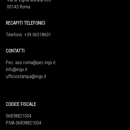
00143 Roma
RECAPITI TELEFONICI
Telefono +39 06518601
CONTATTI
Pec:
aoo.roma@pec.ingv.it
info@ingv.it
ufficiostampa@ingv.it
CODICE FISCALE
06838821004
P.IVA 06838821004