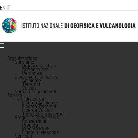
EN
IT
Organizzazione
Chi siamo
Organi e strutture
Sezioni e sedi
Personale
Dipartimenti di ricerca
Ambiente
Terremoti
Vulcani
Norme e regolamenti
Ricerca
Temi di ricerca
Ricerca Ambiente
Ricerca Terremoti
Ricerca Vulcani
Tematiche trasversali
Progetti e Convenzioni
Convenzioni
Progetti
Progetti PNRR
Einstein telescope
Seminari