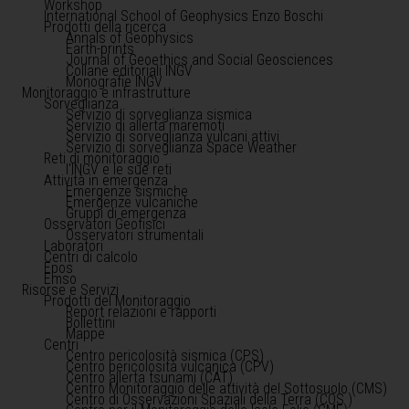
Workshop
International School of Geophysics Enzo Boschi
Prodotti della ricerca
Annals of Geophysics
Earth-prints
Journal of Geoethics and Social Geosciences
Collane editoriali INGV
Monografie INGV
Monitoraggio e infrastrutture
Sorveglianza
Servizio di sorveglianza sismica
Servizio di allerta maremoti
Servizio di sorveglianza vulcani attivi
Servizio di sorveglianza Space Weather
Reti di monitoraggio
l'INGV e le sue reti
Attività in emergenza
Emergenze sismiche
Emergenze vulcaniche
Gruppi di emergenza
Osservatori Geofisici
Osservatori strumentali
Laboratori
Centri di calcolo
Epos
Emso
Risorse e Servizi
Prodotti del Monitoraggio
Report relazioni e rapporti
Bollettini
Mappe
Centri
Centro pericolosità sismica (CPS)
Centro pericolosità vulcanica (CPV)
Centro allerta tsunami (CAT)
Centro Monitoraggio delle attività del Sottosuolo (CMS)
Centro di Osservazioni Spaziali della Terra (COS )