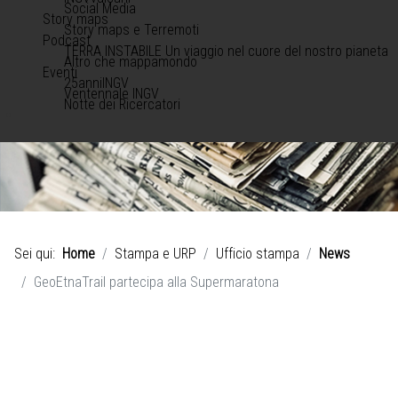
Social Media
Story maps
Story maps e Terremoti
Podcast
TERRA INSTABILE Un viaggio nel cuore del nostro pianeta
Altro che mappamondo
Eventi
25anniINGV
Ventennale INGV
Notte dei Ricercatori
Sei qui:
Home
Stampa e URP
Ufficio stampa
News
GeoEtnaTrail partecipa alla Supermaratona