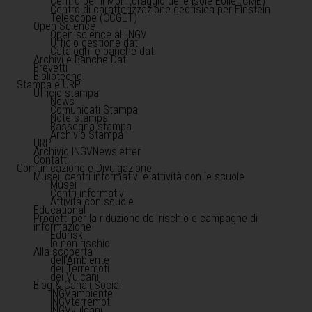
Centro per il Monitoraggio delle Isole Eolie (CME)
Centro di caratterizzazione geofisica per Einstein
Telescope (CCGET)
Open Science
Open science all'INGV
Ufficio gestione dati
Cataloghi e banche dati
Archivi e Banche Dati
Brevetti
Biblioteche
Stampa e URP
Ufficio stampa
News
Comunicati Stampa
Note stampa
Rassegna stampa
Archivio Stampa
URP
Archivio INGVNewsletter
Contatti
Comunicazione e Divulgazione
Musei, centri informativi e attività con le scuole
Musei
Centri informativi
Attività con scuole
Educational
Progetti per la riduzione del rischio e campagne di
informazione
Edurisk
Io non rischio
Alla scoperta
dell'Ambiente
dei Terremoti
dei Vulcani
Blog & Canali Social
INGVambiente
INGVterremoti
INGVvulcani