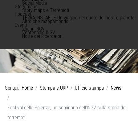
Social Media
Story maps
Story maps e Terremoti
Podcast
TERRA INSTABILE Un viaggio nel cuore del nostro pianeta
Altro che mappamondo
Eventi
25anniINGV
Ventennale INGV
Notte dei Ricercatori
Sei qui:
Home
Stampa e URP
Ufficio stampa
News
Festival delle Scienze, un seminario dell’INGV sulla storia dei
terremoti