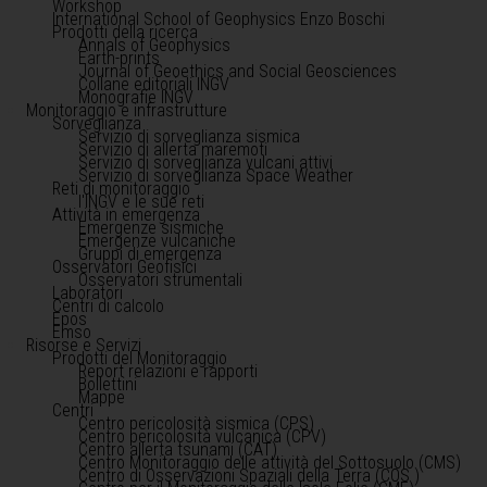
Workshop
International School of Geophysics Enzo Boschi
Prodotti della ricerca
Annals of Geophysics
Earth-prints
Journal of Geoethics and Social Geosciences
Collane editoriali INGV
Monografie INGV
Monitoraggio e infrastrutture
Sorveglianza
Servizio di sorveglianza sismica
Servizio di allerta maremoti
Servizio di sorveglianza vulcani attivi
Servizio di sorveglianza Space Weather
Reti di monitoraggio
l'INGV e le sue reti
Attività in emergenza
Emergenze sismiche
Emergenze vulcaniche
Gruppi di emergenza
Osservatori Geofisici
Osservatori strumentali
Laboratori
Centri di calcolo
Epos
Emso
Risorse e Servizi
Prodotti del Monitoraggio
Report relazioni e rapporti
Bollettini
Mappe
Centri
Centro pericolosità sismica (CPS)
Centro pericolosità vulcanica (CPV)
Centro allerta tsunami (CAT)
Centro Monitoraggio delle attività del Sottosuolo (CMS)
Centro di Osservazioni Spaziali della Terra (COS )