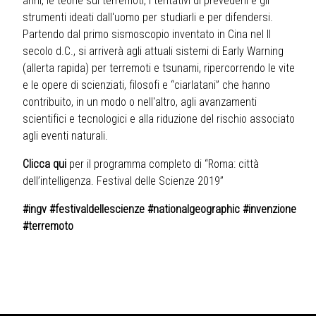
anni, le teorie sui terremoti, i tentativi di prevederli e gli
strumenti ideati dall'uomo per studiarli e per difendersi.
Partendo dal primo sismoscopio inventato in Cina nel II
secolo d.C., si arriverà agli attuali sistemi di Early Warning
(allerta rapida) per terremoti e tsunami, ripercorrendo le vite
e le opere di scienziati, filosofi e “ciarlatani” che hanno
contribuito, in un modo o nell'altro, agli avanzamenti
scientifici e tecnologici e alla riduzione del rischio associato
agli eventi naturali.
Clicca qui
per il programma completo di “Roma: città
dell’intelligenza. Festival delle Scienze 2019”
#ingv #festivaldellescienze #nationalgeographic #invenzione
#terremoto