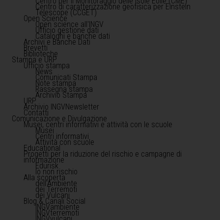
Centro per il Monitoraggio delle Isole Eolie (CME)
Centro di caratterizzazione geofisica per Einstein
Telescope (CCGET)
Open Science
Open science all'INGV
Ufficio gestione dati
Cataloghi e banche dati
Archivi e Banche Dati
Brevetti
Biblioteche
Stampa e URP
Ufficio stampa
News
Comunicati Stampa
Note stampa
Rassegna stampa
Archivio Stampa
URP
Archivio INGVNewsletter
Contatti
Comunicazione e Divulgazione
Musei, centri informativi e attività con le scuole
Musei
Centri informativi
Attività con scuole
Educational
Progetti per la riduzione del rischio e campagne di
informazione
Edurisk
Io non rischio
Alla scoperta
dell'Ambiente
dei Terremoti
dei Vulcani
Blog & Canali Social
INGVambiente
INGVterremoti
INGVvulcani