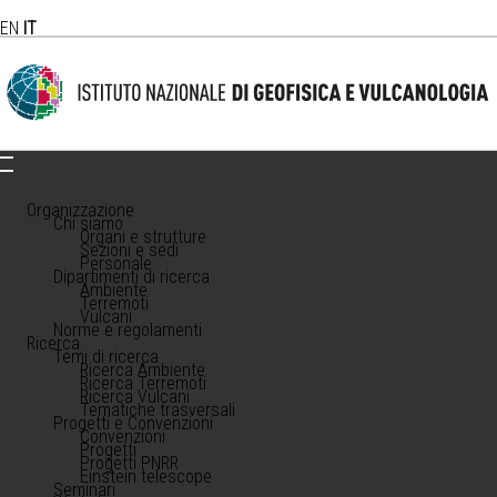
EN
IT
Organizzazione
Chi siamo
Organi e strutture
Sezioni e sedi
Personale
Dipartimenti di ricerca
Ambiente
Terremoti
Vulcani
Norme e regolamenti
Ricerca
Temi di ricerca
Ricerca Ambiente
Ricerca Terremoti
Ricerca Vulcani
Tematiche trasversali
Progetti e Convenzioni
Convenzioni
Progetti
Progetti PNRR
Einstein telescope
Seminari