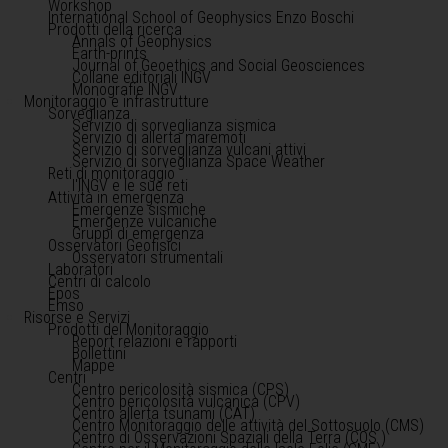
Workshop
International School of Geophysics Enzo Boschi
Prodotti della ricerca
Annals of Geophysics
Earth-prints
Journal of Geoethics and Social Geosciences
Collane editoriali INGV
Monografie INGV
Monitoraggio e infrastrutture
Sorveglianza
Servizio di sorveglianza sismica
Servizio di allerta maremoti
Servizio di sorveglianza vulcani attivi
Servizio di sorveglianza Space Weather
Reti di monitoraggio
l'INGV e le sue reti
Attività in emergenza
Emergenze sismiche
Emergenze vulcaniche
Gruppi di emergenza
Osservatori Geofisici
Osservatori strumentali
Laboratori
Centri di calcolo
Epos
Emso
Risorse e Servizi
Prodotti del Monitoraggio
Report relazioni e rapporti
Bollettini
Mappe
Centri
Centro pericolosità sismica (CPS)
Centro pericolosità vulcanica (CPV)
Centro allerta tsunami (CAT)
Centro Monitoraggio delle attività del Sottosuolo (CMS)
Centro di Osservazioni Spaziali della Terra (COS )