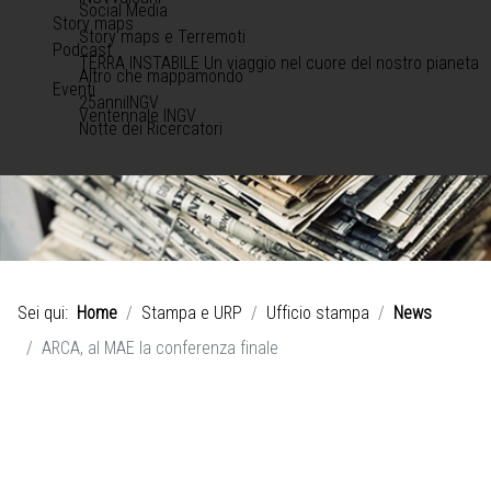
Social Media
Story maps
Story maps e Terremoti
Podcast
TERRA INSTABILE Un viaggio nel cuore del nostro pianeta
Altro che mappamondo
Eventi
25anniINGV
Ventennale INGV
Notte dei Ricercatori
Sei qui:
Home
Stampa e URP
Ufficio stampa
News
ARCA, al MAE la conferenza finale