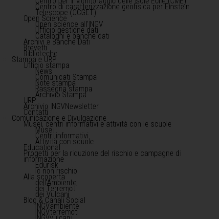
Centro per il Monitoraggio delle Isole Eolie (CME)
Centro di caratterizzazione geofisica per Einstein
Telescope (CCGET)
Open Science
Open science all'INGV
Ufficio gestione dati
Cataloghi e banche dati
Archivi e Banche Dati
Brevetti
Biblioteche
Stampa e URP
Ufficio stampa
News
Comunicati Stampa
Note stampa
Rassegna stampa
Archivio Stampa
URP
Archivio INGVNewsletter
Contatti
Comunicazione e Divulgazione
Musei, centri informativi e attività con le scuole
Musei
Centri informativi
Attività con scuole
Educational
Progetti per la riduzione del rischio e campagne di
informazione
Edurisk
Io non rischio
Alla scoperta
dell'Ambiente
dei Terremoti
dei Vulcani
Blog & Canali Social
INGVambiente
INGVterremoti
INGVvulcani