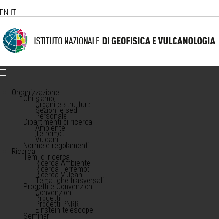
EN
IT
Organizzazione
Chi siamo
Organi e strutture
Sezioni e sedi
Personale
Dipartimenti di ricerca
Ambiente
Terremoti
Vulcani
Norme e regolamenti
Ricerca
Temi di ricerca
Ricerca Ambiente
Ricerca Terremoti
Ricerca Vulcani
Tematiche trasversali
Progetti e Convenzioni
Convenzioni
Progetti
Progetti PNRR
Einstein telescope
Seminari