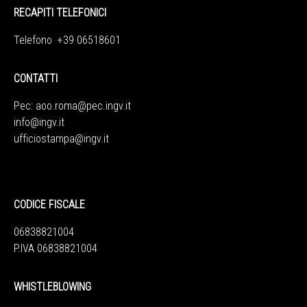
RECAPITI TELEFONICI
Telefono +39 06518601
CONTATTI
Pec:
aoo.roma@pec.ingv.it
info@ingv.it
ufficiostampa@ingv.it
CODICE FISCALE
06838821004
P.IVA 06838821004
WHISTLEBLOWING