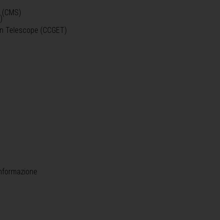
o (CMS)
)
)
ein Telescope (CCGET)
informazione