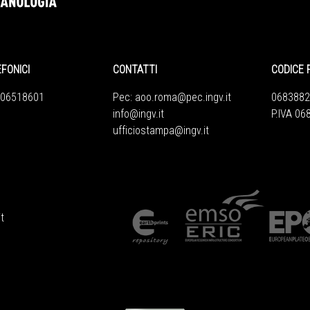
EFONICI
CONTATTI
CODICE 
 06518601
Pec:
aoo.roma@pec.ingv.it
0683882
info@ingv.it
P.IVA 0
ufficiostampa@ingv.it
t