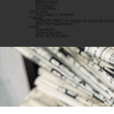
INGVterremoti
INGVvulcani
Social Media
Story maps
Story maps e Terremoti
Podcast
TERRA INSTABILE Un viaggio nel cuore del nostr
Altro che mappamondo
Eventi
25anniINGV
Ventennale INGV
Notte dei Ricercatori