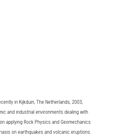
ently in Kijkduin, The Netherlands, 2003;
mic and industrial environments dealing with
d on applying Rock Physics and Geomechanics
hasis on earthquakes and volcanic eruptions.