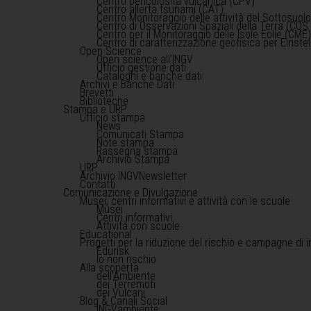
Centro pericolosità vulcanica (CPV)
Centro allerta tsunami (CAT)
Centro Monitoraggio delle attività del Sottosuol
Centro di Osservazioni Spaziali della Terra (COS 
Centro per il Monitoraggio delle Isole Eolie (CME
Centro di caratterizzazione geofisica per Einst
Open Science
Open science all'INGV
Ufficio gestione dati
Cataloghi e banche dati
Archivi e Banche Dati
Brevetti
Biblioteche
Stampa e URP
Ufficio stampa
News
Comunicati Stampa
Note stampa
Rassegna stampa
Archivio Stampa
URP
Archivio INGVNewsletter
Contatti
Comunicazione e Divulgazione
Musei, centri informativi e attività con le scuole
Musei
Centri informativi
Attività con scuole
Educational
Progetti per la riduzione del rischio e campagne di 
Edurisk
Io non rischio
Alla scoperta
dell'Ambiente
dei Terremoti
dei Vulcani
Blog & Canali Social
INGVambiente