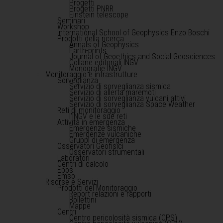
Progetti
Progetti PNRR
Einstein telescope
Seminari
Workshop
International School of Geophysics Enzo Boschi
Prodotti della ricerca
Annals of Geophysics
Earth-prints
Journal of Geoethics and Social Geosciences
Collane editoriali INGV
Monografie INGV
Monitoraggio e infrastrutture
Sorveglianza
Servizio di sorveglianza sismica
Servizio di allerta maremoti
Servizio di sorveglianza vulcani attivi
Servizio di sorveglianza Space Weather
Reti di monitoraggio
l'INGV e le sue reti
Attività in emergenza
Emergenze sismiche
Emergenze vulcaniche
Gruppi di emergenza
Osservatori Geofisici
Osservatori strumentali
Laboratori
Centri di calcolo
Epos
Emso
Risorse e Servizi
Prodotti del Monitoraggio
Report relazioni e rapporti
Bollettini
Mappe
Centri
Centro pericolosità sismica (CPS)