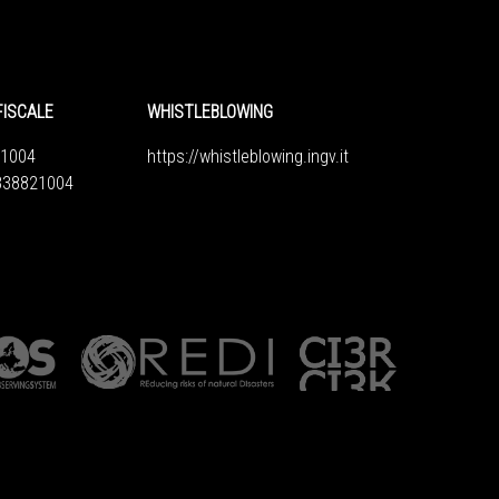
FISCALE
WHISTLEBLOWING
1004
https://whistleblowing.ingv.
it
6838821004