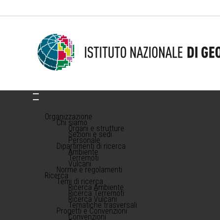
Organizzazione
Chi siamo
Organi e strutture
Sezioni e sedi
Personale
Dipartimenti di ricerca
Ambiente
Terremoti
Vulcani
Norme e regolamenti
Ricerca
Temi di ricerca
Ricerca Ambiente
Ricerca Terremoti
Ricerca Vulcani
Tematiche trasversali
Progetti e Convenzioni
Convenzioni