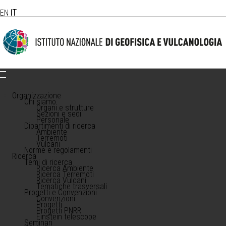
EN
IT
Organizzazione
Chi siamo
Organi e strutture
Sezioni e sedi
Personale
Dipartimenti di ricerca
Ambiente
Terremoti
Vulcani
Norme e regolamenti
Ricerca
Temi di ricerca
Ricerca Ambiente
Ricerca Terremoti
Ricerca Vulcani
Tematiche trasversali
Progetti e Convenzioni
Convenzioni
Progetti
Progetti PNRR
Einstein telescope
Seminari