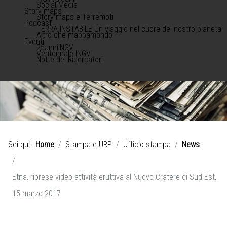
Social Media
Story maps
Story maps e Terremoti
Podcast
TERRA INSTABILE Un viaggio nel cuore del nostro pianeta
Altro che mappamondo
Eventi
25anniINGV
Ventennale INGV
Notte dei Ricercatori
Sei qui:
Home
Stampa e URP
Ufficio stampa
News
Etna, riprese video attività eruttiva al Nuovo Cratere di Sud-Est,
15 marzo 2017