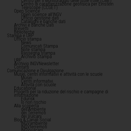
Centro per il Monitoraggio delle Isole Eolie (CME)
Centro di caratterizzazione geofisica per Einstein
Telescope (CCGET)
Open Science
Open science all'INGV
Ufficio gestione dati
Cataloghi e banche dati
Archivi e Banche Dati
Brevetti
Biblioteche
Stampa e URP
Ufficio stampa
News
Comunicati Stampa
Note stampa
Rassegna stampa
Archivio Stampa
URP
Archivio INGVNewsletter
Contatti
Comunicazione e Divulgazione
Musei, centri informativi e attività con le scuole
Musei
Centri informativi
Attività con scuole
Educational
Progetti per la riduzione del rischio e campagne di
informazione
Edurisk
Io non rischio
Alla scoperta
dell'Ambiente
dei Terremoti
dei Vulcani
Blog & Canali Social
INGVambiente
INGVterremoti
INGVvulcani