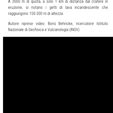
A 3000 m di quota, a solo 1 km di distanza dal cratere in
eruzione, si notano i getti di lava incandescente che
raggiungono 150-200 m di altezza.
Autore riprese video: Boris Behncke, ricercatore Istituto
Nazionale di Geofisica e Vulcanologia (INGV)