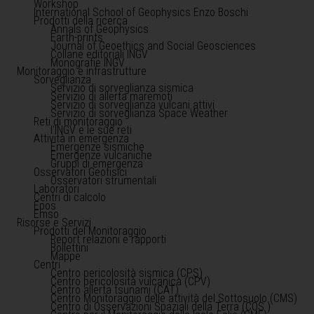
Workshop
International School of Geophysics Enzo Boschi
Prodotti della ricerca
Annals of Geophysics
Earth-prints
Journal of Geoethics and Social Geosciences
Collane editoriali INGV
Monografie INGV
Monitoraggio e infrastrutture
Sorveglianza
Servizio di sorveglianza sismica
Servizio di allerta maremoti
Servizio di sorveglianza vulcani attivi
Servizio di sorveglianza Space Weather
Reti di monitoraggio
l'INGV e le sue reti
Attività in emergenza
Emergenze sismiche
Emergenze vulcaniche
Gruppi di emergenza
Osservatori Geofisici
Osservatori strumentali
Laboratori
Centri di calcolo
Epos
Emso
Risorse e Servizi
Prodotti del Monitoraggio
Report relazioni e rapporti
Bollettini
Mappe
Centri
Centro pericolosità sismica (CPS)
Centro pericolosità vulcanica (CPV)
Centro allerta tsunami (CAT)
Centro Monitoraggio delle attività del Sottosuolo (CMS)
Centro di Osservazioni Spaziali della Terra (COS )