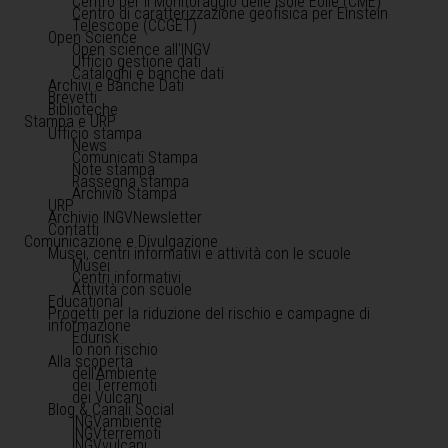
Centro per il Monitoraggio delle Isole Eolie (CME)
Centro di caratterizzazione geofisica per Einstein
Telescope (CCGET)
Open Science
Open science all'INGV
Ufficio gestione dati
Cataloghi e banche dati
Archivi e Banche Dati
Brevetti
Biblioteche
Stampa e URP
Ufficio stampa
News
Comunicati Stampa
Note stampa
Rassegna stampa
Archivio Stampa
URP
Archivio INGVNewsletter
Contatti
Comunicazione e Divulgazione
Musei, centri informativi e attività con le scuole
Musei
Centri informativi
Attività con scuole
Educational
Progetti per la riduzione del rischio e campagne di
informazione
Edurisk
Io non rischio
Alla scoperta
dell'Ambiente
dei Terremoti
dei Vulcani
Blog & Canali Social
INGVambiente
INGVterremoti
INGVvulcani