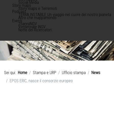
Social Media
Story maps
Story maps e Terremoti
Podcast
TERRA INSTABILE Un viaggio nel cuore del nostro pianeta
Altro che mappamondo
Eventi
25anniINGV
Ventennale INGV
Notte dei Ricercatori
Sei qui:
Home
Stampa e URP
Ufficio stampa
News
EPOS ERIC, nasce il consorzio europeo