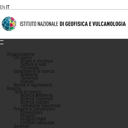
EN
IT
Organizzazione
Chi siamo
Organi e strutture
Sezioni e sedi
Personale
Dipartimenti di ricerca
Ambiente
Terremoti
Vulcani
Norme e regolamenti
Ricerca
Temi di ricerca
Ricerca Ambiente
Ricerca Terremoti
Ricerca Vulcani
Tematiche trasversali
Progetti e Convenzioni
Convenzioni
Progetti
Progetti PNRR
Einstein telescope
Seminari