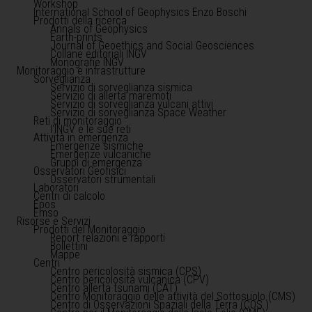
Workshop
International School of Geophysics Enzo Boschi
Prodotti della ricerca
Annals of Geophysics
Earth-prints
Journal of Geoethics and Social Geosciences
Collane editoriali INGV
Monografie INGV
Monitoraggio e infrastrutture
Sorveglianza
Servizio di sorveglianza sismica
Servizio di allerta maremoti
Servizio di sorveglianza vulcani attivi
Servizio di sorveglianza Space Weather
Reti di monitoraggio
l'INGV e le sue reti
Attività in emergenza
Emergenze sismiche
Emergenze vulcaniche
Gruppi di emergenza
Osservatori Geofisici
Osservatori strumentali
Laboratori
Centri di calcolo
Epos
Emso
Risorse e Servizi
Prodotti del Monitoraggio
Report relazioni e rapporti
Bollettini
Mappe
Centri
Centro pericolosità sismica (CPS)
Centro pericolosità vulcanica (CPV)
Centro allerta tsunami (CAT)
Centro Monitoraggio delle attività del Sottosuolo (CMS)
Centro di Osservazioni Spaziali della Terra (COS )