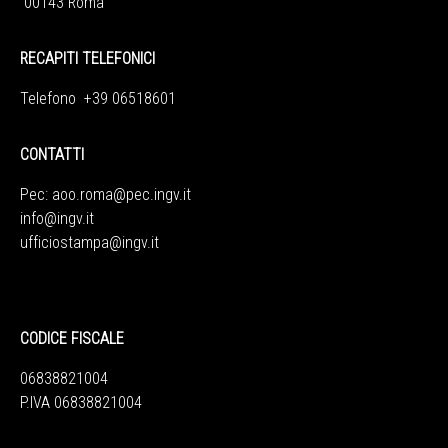
00143 Roma
RECAPITI TELEFONICI
Telefono +39 06518601
CONTATTI
Pec:
aoo.roma@pec.ingv.it
info@ingv.it
ufficiostampa@ingv.it
CODICE FISCALE
06838821004
P.IVA 06838821004