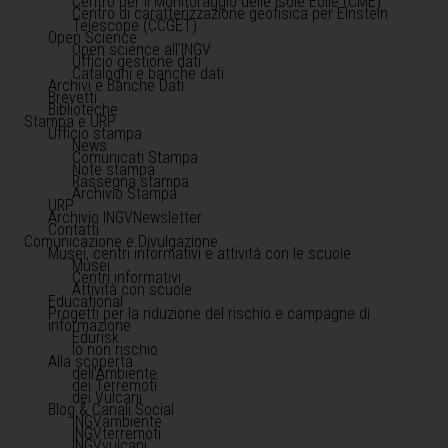
Centro per il Monitoraggio delle Isole Eolie (CME)
Centro di caratterizzazione geofisica per Einstein
Telescope (CCGET)
Open Science
Open science all'INGV
Ufficio gestione dati
Cataloghi e banche dati
Archivi e Banche Dati
Brevetti
Biblioteche
Stampa e URP
Ufficio stampa
News
Comunicati Stampa
Note stampa
Rassegna stampa
Archivio Stampa
URP
Archivio INGVNewsletter
Contatti
Comunicazione e Divulgazione
Musei, centri informativi e attività con le scuole
Musei
Centri informativi
Attività con scuole
Educational
Progetti per la riduzione del rischio e campagne di
informazione
Edurisk
Io non rischio
Alla scoperta
dell'Ambiente
dei Terremoti
dei Vulcani
Blog & Canali Social
INGVambiente
INGVterremoti
INGVvulcani