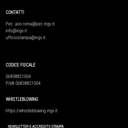
CONTATTI
Pec:
aoo.roma@pec.ingv.it
info@ingv.it
ufficiostampa@ingv.it
CODICE FISCALE
06838821004
P.IVA 06838821004
WHISTLEBLOWING
https://whistleblowing.ingv.
it
NEWSLETTER E ACCREDITO STAMPA