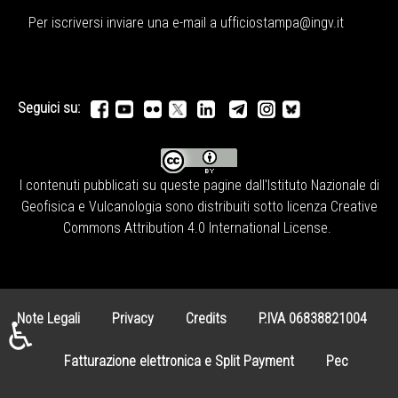
Per iscriversi inviare una e-mail a
ufficiostampa@ingv.it
Seguici su:
I contenuti pubblicati su queste pagine dall'
Istituto Nazionale di
Geofisica e Vulcanologia
sono distribuiti sotto licenza
Creative
Commons Attribution 4.0 International License
.
Note Legali
Privacy
Credits
P.IVA 06838821004
♿
Fatturazione elettronica e Split Payment
Pec