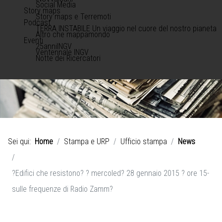
Social Media
Story maps
Story maps e Terremoti
Podcast
TERRA INSTABILE Un viaggio nel cuore del nostro pianeta
Altro che mappamondo
Eventi
25anniINGV
Ventennale INGV
Notte dei Ricercatori
Sei qui:
Home
Stampa e URP
Ufficio stampa
News
?Edifici che resistono? ? mercoled? 28 gennaio 2015 ? ore 15-
sulle frequenze di Radio Zamm?