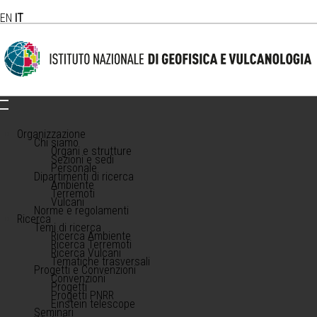
EN
IT
Organizzazione
Chi siamo
Organi e strutture
Sezioni e sedi
Personale
Dipartimenti di ricerca
Ambiente
Terremoti
Vulcani
Norme e regolamenti
Ricerca
Temi di ricerca
Ricerca Ambiente
Ricerca Terremoti
Ricerca Vulcani
Tematiche trasversali
Progetti e Convenzioni
Convenzioni
Progetti
Progetti PNRR
Einstein telescope
Seminari