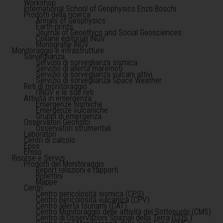
Workshop
International School of Geophysics Enzo Boschi
Prodotti della ricerca
Annals of Geophysics
Earth-prints
Journal of Geoethics and Social Geosciences
Collane editoriali INGV
Monografie INGV
Monitoraggio e infrastrutture
Sorveglianza
Servizio di sorveglianza sismica
Servizio di allerta maremoti
Servizio di sorveglianza vulcani attivi
Servizio di sorveglianza Space Weather
Reti di monitoraggio
l'INGV e le sue reti
Attività in emergenza
Emergenze sismiche
Emergenze vulcaniche
Gruppi di emergenza
Osservatori Geofisici
Osservatori strumentali
Laboratori
Centri di calcolo
Epos
Emso
Risorse e Servizi
Prodotti del Monitoraggio
Report relazioni e rapporti
Bollettini
Mappe
Centri
Centro pericolosità sismica (CPS)
Centro pericolosità vulcanica (CPV)
Centro allerta tsunami (CAT)
Centro Monitoraggio delle attività del Sottosuolo (CMS)
Centro di Osservazioni Spaziali della Terra (COS )