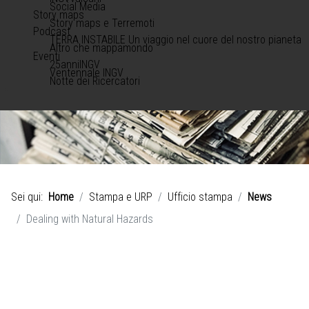
Social Media
Story maps
Story maps e Terremoti
Podcast
TERRA INSTABILE Un viaggio nel cuore del nostro pianeta
Altro che mappamondo
Eventi
25anniINGV
Ventennale INGV
Notte dei Ricercatori
Sei qui:
Home
Stampa e URP
Ufficio stampa
News
Dealing with Natural Hazards