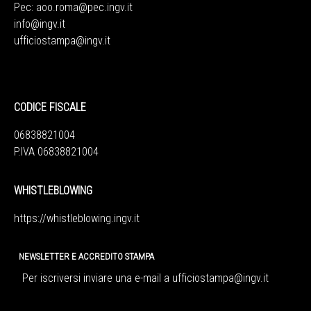
Pec:
aoo.roma@pec.ingv.it
info@ingv.it
ufficiostampa@ingv.it
CODICE FISCALE
06838821004
P.IVA 06838821004
WHISTLEBLOWING
https://whistleblowing.ingv.
it
NEWSLETTER E ACCREDITO STAMPA
Per iscriversi inviare una e-mail a
ufficiostampa@ingv.it