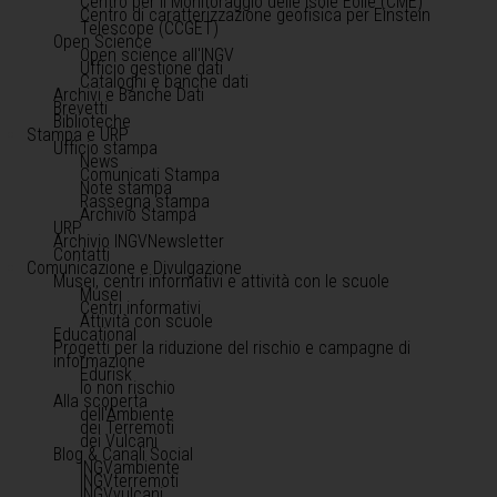
Centro per il Monitoraggio delle Isole Eolie (CME)
Centro di caratterizzazione geofisica per Einstein
Telescope (CCGET)
Open Science
Open science all'INGV
Ufficio gestione dati
Cataloghi e banche dati
Archivi e Banche Dati
Brevetti
Biblioteche
Stampa e URP
Ufficio stampa
News
Comunicati Stampa
Note stampa
Rassegna stampa
Archivio Stampa
URP
Archivio INGVNewsletter
Contatti
Comunicazione e Divulgazione
Musei, centri informativi e attività con le scuole
Musei
Centri informativi
Attività con scuole
Educational
Progetti per la riduzione del rischio e campagne di
informazione
Edurisk
Io non rischio
Alla scoperta
dell'Ambiente
dei Terremoti
dei Vulcani
Blog & Canali Social
INGVambiente
INGVterremoti
INGVvulcani