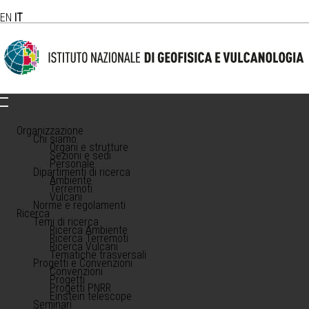
EN
IT
Organizzazione
Chi siamo
Organi e strutture
Sezioni e sedi
Personale
Dipartimenti di ricerca
Ambiente
Terremoti
Vulcani
Norme e regolamenti
Ricerca
Temi di ricerca
Ricerca Ambiente
Ricerca Terremoti
Ricerca Vulcani
Tematiche trasversali
Progetti e Convenzioni
Convenzioni
Progetti
Progetti PNRR
Einstein telescope
Seminari