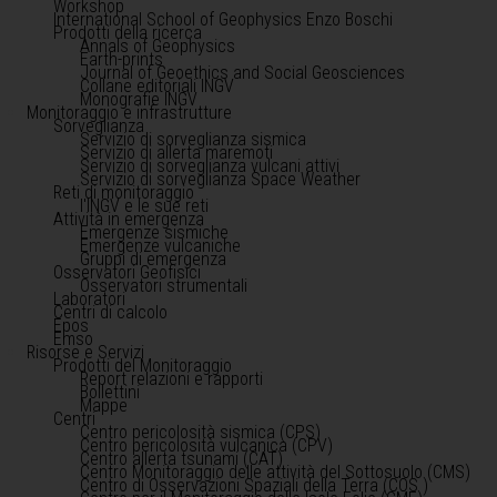
Workshop
International School of Geophysics Enzo Boschi
Prodotti della ricerca
Annals of Geophysics
Earth-prints
Journal of Geoethics and Social Geosciences
Collane editoriali INGV
Monografie INGV
Monitoraggio e infrastrutture
Sorveglianza
Servizio di sorveglianza sismica
Servizio di allerta maremoti
Servizio di sorveglianza vulcani attivi
Servizio di sorveglianza Space Weather
Reti di monitoraggio
l'INGV e le sue reti
Attività in emergenza
Emergenze sismiche
Emergenze vulcaniche
Gruppi di emergenza
Osservatori Geofisici
Osservatori strumentali
Laboratori
Centri di calcolo
Epos
Emso
Risorse e Servizi
Prodotti del Monitoraggio
Report relazioni e rapporti
Bollettini
Mappe
Centri
Centro pericolosità sismica (CPS)
Centro pericolosità vulcanica (CPV)
Centro allerta tsunami (CAT)
Centro Monitoraggio delle attività del Sottosuolo (CMS)
Centro di Osservazioni Spaziali della Terra (COS )