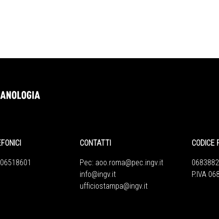
EFONICI
CONTATTI
CODICE 
 06518601
Pec:
aoo.roma@pec.ingv.it
0683882
info@ingv.it
P.IVA 0
ufficiostampa@ingv.it