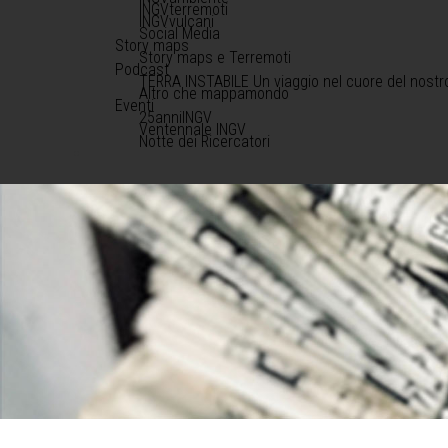
INGVterremoti
INGVvulcani
Social Media
Story maps
Story maps e Terremoti
Podcast
TERRA INSTABILE Un viaggio nel cuore del nostr
Altro che mappamondo
Eventi
25anniINGV
Ventennale INGV
Notte dei Ricercatori