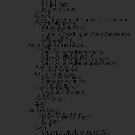
Progetti
Progetti PNRR
Einstein telescope
Seminari
Workshop
International School of Geophysics Enzo Boschi
Prodotti della ricerca
Annals of Geophysics
Earth-prints
Journal of Geoethics and Social Geosciences
Collane editoriali INGV
Monografie INGV
Monitoraggio e infrastrutture
Sorveglianza
Servizio di sorveglianza sismica
Servizio di allerta maremoti
Servizio di sorveglianza vulcani attivi
Servizio di sorveglianza Space Weather
Reti di monitoraggio
l'INGV e le sue reti
Attività in emergenza
Emergenze sismiche
Emergenze vulcaniche
Gruppi di emergenza
Osservatori Geofisici
Osservatori strumentali
Laboratori
Centri di calcolo
Epos
Emso
Risorse e Servizi
Prodotti del Monitoraggio
Report relazioni e rapporti
Bollettini
Mappe
Centri
Centro pericolosità sismica (CPS)