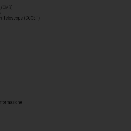
o (CMS)
)
)
ein Telescope (CCGET)
informazione