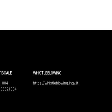
FISCALE
WHISTLEBLOWING
1004
https://whistleblowing.ingv.
it
6838821004