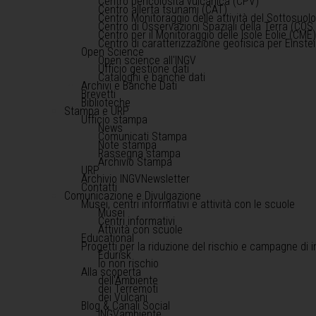
Centro pericolosità vulcanica (CPV)
Centro allerta tsunami (CAT)
Centro Monitoraggio delle attività del Sottosuol
Centro di Osservazioni Spaziali della Terra (COS 
Centro per il Monitoraggio delle Isole Eolie (CME
Centro di caratterizzazione geofisica per Einst
Open Science
Open science all'INGV
Ufficio gestione dati
Cataloghi e banche dati
Archivi e Banche Dati
Brevetti
Biblioteche
Stampa e URP
Ufficio stampa
News
Comunicati Stampa
Note stampa
Rassegna stampa
Archivio Stampa
URP
Archivio INGVNewsletter
Contatti
Comunicazione e Divulgazione
Musei, centri informativi e attività con le scuole
Musei
Centri informativi
Attività con scuole
Educational
Progetti per la riduzione del rischio e campagne di 
Edurisk
Io non rischio
Alla scoperta
dell'Ambiente
dei Terremoti
dei Vulcani
Blog & Canali Social
INGVambiente