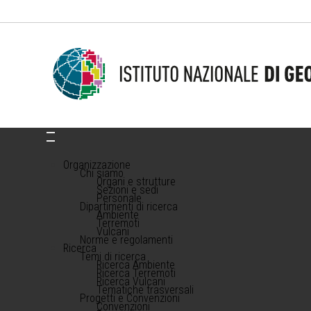
Organizzazione
Chi siamo
Organi e strutture
Sezioni e sedi
Personale
Dipartimenti di ricerca
Ambiente
Terremoti
Vulcani
Norme e regolamenti
Ricerca
Temi di ricerca
Ricerca Ambiente
Ricerca Terremoti
Ricerca Vulcani
Tematiche trasversali
Progetti e Convenzioni
Convenzioni