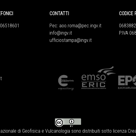
EFONICI
CONTATTI
CODICE 
 06518601
Pec:
aoo.roma@pec.ingv.it
0683882
info@ingv.it
P.IVA 0
ufficiostampa@ingv.it
t
Nazionale di Geofisica e Vulcanologia
sono distribuiti sotto licenza
Crea