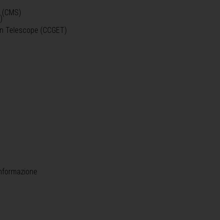
o (CMS)
)
)
ein Telescope (CCGET)
informazione