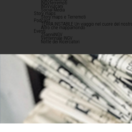
INGVterremoti
INGVvulcani
Social Media
Story maps
Story maps e Terremoti
Podcast
TERRA INSTABILE Un viaggio nel cuore del nostr
Altro che mappamondo
Eventi
25anniINGV
Ventennale INGV
Notte dei Ricercatori