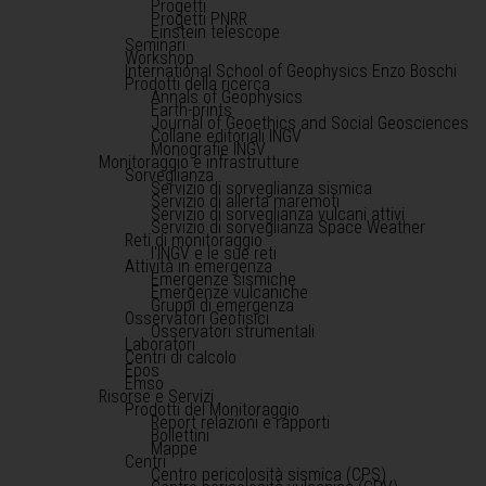
Progetti
Progetti PNRR
Einstein telescope
Seminari
Workshop
International School of Geophysics Enzo Boschi
Prodotti della ricerca
Annals of Geophysics
Earth-prints
Journal of Geoethics and Social Geosciences
Collane editoriali INGV
Monografie INGV
Monitoraggio e infrastrutture
Sorveglianza
Servizio di sorveglianza sismica
Servizio di allerta maremoti
Servizio di sorveglianza vulcani attivi
Servizio di sorveglianza Space Weather
Reti di monitoraggio
l'INGV e le sue reti
Attività in emergenza
Emergenze sismiche
Emergenze vulcaniche
Gruppi di emergenza
Osservatori Geofisici
Osservatori strumentali
Laboratori
Centri di calcolo
Epos
Emso
Risorse e Servizi
Prodotti del Monitoraggio
Report relazioni e rapporti
Bollettini
Mappe
Centri
Centro pericolosità sismica (CPS)