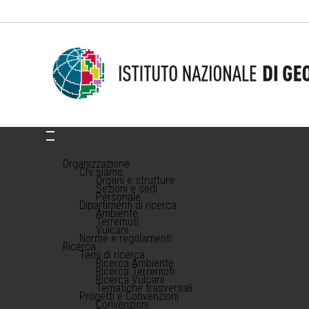
Organizzazione
Chi siamo
Organi e strutture
Sezioni e sedi
Personale
Dipartimenti di ricerca
Ambiente
Terremoti
Vulcani
Norme e regolamenti
Ricerca
Temi di ricerca
Ricerca Ambiente
Ricerca Terremoti
Ricerca Vulcani
Tematiche trasversali
Progetti e Convenzioni
Convenzioni