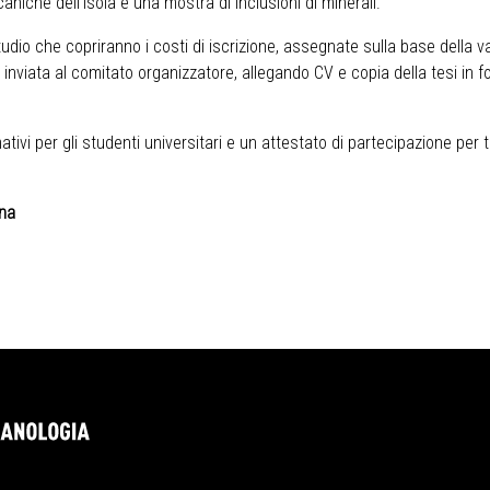
niche dell’isola e una mostra di inclusioni di minerali.
studio che copriranno i costi di iscrizione, assegnate sulla base della v
 inviata al comitato organizzatore, allegando CV e copia della tesi in f
tivi per gli studenti universitari e un attestato di partecipazione per t
na