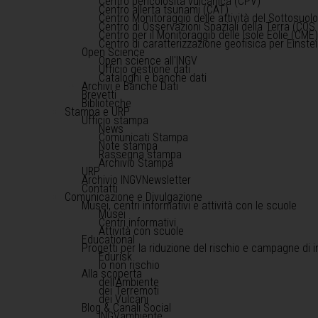
Centro pericolosità vulcanica (CPV)
Centro allerta tsunami (CAT)
Centro Monitoraggio delle attività del Sottosuol
Centro di Osservazioni Spaziali della Terra (COS 
Centro per il Monitoraggio delle Isole Eolie (CME
Centro di caratterizzazione geofisica per Einst
Open Science
Open science all'INGV
Ufficio gestione dati
Cataloghi e banche dati
Archivi e Banche Dati
Brevetti
Biblioteche
Stampa e URP
Ufficio stampa
News
Comunicati Stampa
Note stampa
Rassegna stampa
Archivio Stampa
URP
Archivio INGVNewsletter
Contatti
Comunicazione e Divulgazione
Musei, centri informativi e attività con le scuole
Musei
Centri informativi
Attività con scuole
Educational
Progetti per la riduzione del rischio e campagne di 
Edurisk
Io non rischio
Alla scoperta
dell'Ambiente
dei Terremoti
dei Vulcani
Blog & Canali Social
INGVambiente