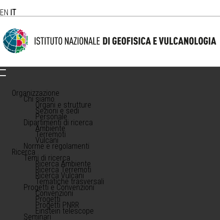
EN
IT
Organizzazione
Chi siamo
Organi e strutture
Sezioni e sedi
Personale
Dipartimenti di ricerca
Ambiente
Terremoti
Vulcani
Norme e regolamenti
Ricerca
Temi di ricerca
Ricerca Ambiente
Ricerca Terremoti
Ricerca Vulcani
Tematiche trasversali
Progetti e Convenzioni
Convenzioni
Progetti
Progetti PNRR
Einstein telescope
Seminari