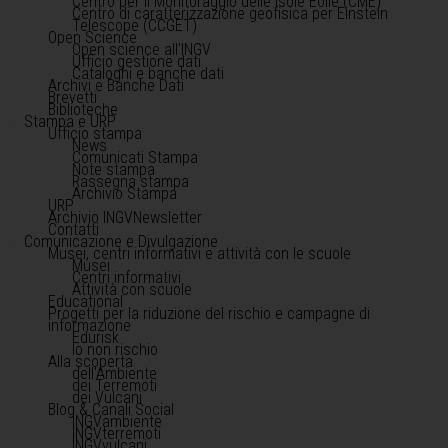
Centro per il Monitoraggio delle Isole Eolie (CME)
Centro di caratterizzazione geofisica per Einstein
Telescope (CCGET)
Open Science
Open science all'INGV
Ufficio gestione dati
Cataloghi e banche dati
Archivi e Banche Dati
Brevetti
Biblioteche
Stampa e URP
Ufficio stampa
News
Comunicati Stampa
Note stampa
Rassegna stampa
Archivio Stampa
URP
Archivio INGVNewsletter
Contatti
Comunicazione e Divulgazione
Musei, centri informativi e attività con le scuole
Musei
Centri informativi
Attività con scuole
Educational
Progetti per la riduzione del rischio e campagne di
informazione
Edurisk
Io non rischio
Alla scoperta
dell'Ambiente
dei Terremoti
dei Vulcani
Blog & Canali Social
INGVambiente
INGVterremoti
INGVvulcani