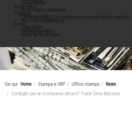
Social Media
Story maps
Story maps e Terremoti
Podcast
TERRA INSTABILE Un viaggio nel cuore del nostro pianeta
Altro che mappamondo
Eventi
25anniINGV
Ventennale INGV
Notte dei Ricercatori
Sei qui:
Home
Stampa e URP
Ufficio stampa
News
Cordoglio per la scomparsa del prof. Frank Silvio Marzano