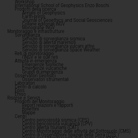
Workshop
International School of Geophysics Enzo Boschi
Prodotti della ricerca
Annals of Geophysics
Earth-prints
Journal of Geoethics and Social Geosciences
Collane editoriali INGV
Monografie INGV
Monitoraggio e infrastrutture
Sorveglianza
Servizio di sorveglianza sismica
Servizio di allerta maremoti
Servizio di sorveglianza vulcani attivi
Servizio di sorveglianza Space Weather
Reti di monitoraggio
l'INGV e le sue reti
Attività in emergenza
Emergenze sismiche
Emergenze vulcaniche
Gruppi di emergenza
Osservatori Geofisici
Osservatori strumentali
Laboratori
Centri di calcolo
Epos
Emso
Risorse e Servizi
Prodotti del Monitoraggio
Report relazioni e rapporti
Bollettini
Mappe
Centri
Centro pericolosità sismica (CPS)
Centro pericolosità vulcanica (CPV)
Centro allerta tsunami (CAT)
Centro Monitoraggio delle attività del Sottosuolo (CMS)
Centro di Osservazioni Spaziali della Terra (COS )