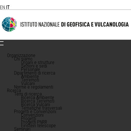
EN
IT
Organizzazione
Chi siamo
Organi e strutture
Sezioni e sedi
Personale
Dipartimenti di ricerca
Ambiente
Terremoti
Vulcani
Norme e regolamenti
Ricerca
Temi di ricerca
Ricerca Ambiente
Ricerca Terremoti
Ricerca Vulcani
Tematiche trasversali
Progetti e Convenzioni
Convenzioni
Progetti
Progetti PNRR
Einstein telescope
Seminari