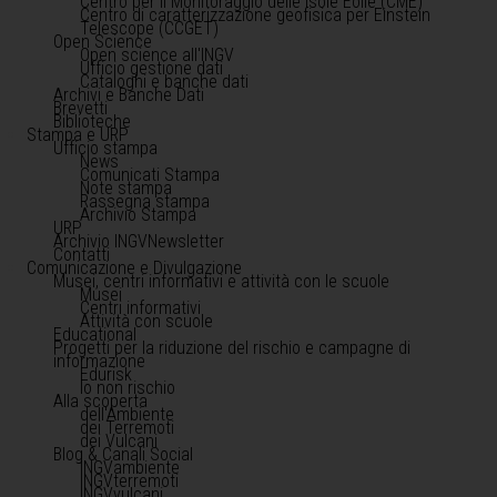
Centro per il Monitoraggio delle Isole Eolie (CME)
Centro di caratterizzazione geofisica per Einstein
Telescope (CCGET)
Open Science
Open science all'INGV
Ufficio gestione dati
Cataloghi e banche dati
Archivi e Banche Dati
Brevetti
Biblioteche
Stampa e URP
Ufficio stampa
News
Comunicati Stampa
Note stampa
Rassegna stampa
Archivio Stampa
URP
Archivio INGVNewsletter
Contatti
Comunicazione e Divulgazione
Musei, centri informativi e attività con le scuole
Musei
Centri informativi
Attività con scuole
Educational
Progetti per la riduzione del rischio e campagne di
informazione
Edurisk
Io non rischio
Alla scoperta
dell'Ambiente
dei Terremoti
dei Vulcani
Blog & Canali Social
INGVambiente
INGVterremoti
INGVvulcani