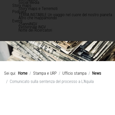
Social Media
Story maps
Story maps e Terremoti
Podcast
TERRA INSTABILE Un viaggio nel cuore del nostro pianeta
Altro che mappamondo
Eventi
25anniINGV
Ventennale INGV
Notte dei Ricercatori
Sei qui:
Home
Stampa e URP
Ufficio stampa
News
Comunicato sulla sentenza del processo a L'Aquila