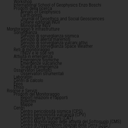
Workshop
International School of Geophysics Enzo Boschi
Prodotti della ricerca
Annals of Geophysics
Earth-prints
Journal of Geoethics and Social Geosciences
Collane editoriali INGV
Monografie INGV
Monitoraggio e infrastrutture
Sorveglianza
Servizio di sorveglianza sismica
Servizio di allerta maremoti
Servizio di sorveglianza vulcani attivi
Servizio di sorveglianza Space Weather
Reti di monitoraggio
l'INGV e le sue reti
Attività in emergenza
Emergenze sismiche
Emergenze vulcaniche
Gruppi di emergenza
Osservatori Geofisici
Osservatori strumentali
Laboratori
Centri di calcolo
Epos
Emso
Risorse e Servizi
Prodotti del Monitoraggio
Report relazioni e rapporti
Bollettini
Mappe
Centri
Centro pericolosità sismica (CPS)
Centro pericolosità vulcanica (CPV)
Centro allerta tsunami (CAT)
Centro Monitoraggio delle attività del Sottosuolo (CMS)
Centro di Osservazioni Spaziali della Terra (COS )