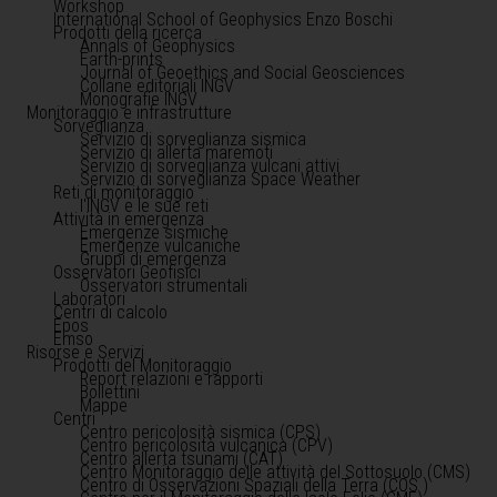
Workshop
International School of Geophysics Enzo Boschi
Prodotti della ricerca
Annals of Geophysics
Earth-prints
Journal of Geoethics and Social Geosciences
Collane editoriali INGV
Monografie INGV
Monitoraggio e infrastrutture
Sorveglianza
Servizio di sorveglianza sismica
Servizio di allerta maremoti
Servizio di sorveglianza vulcani attivi
Servizio di sorveglianza Space Weather
Reti di monitoraggio
l'INGV e le sue reti
Attività in emergenza
Emergenze sismiche
Emergenze vulcaniche
Gruppi di emergenza
Osservatori Geofisici
Osservatori strumentali
Laboratori
Centri di calcolo
Epos
Emso
Risorse e Servizi
Prodotti del Monitoraggio
Report relazioni e rapporti
Bollettini
Mappe
Centri
Centro pericolosità sismica (CPS)
Centro pericolosità vulcanica (CPV)
Centro allerta tsunami (CAT)
Centro Monitoraggio delle attività del Sottosuolo (CMS)
Centro di Osservazioni Spaziali della Terra (COS )