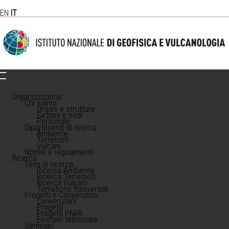
EN
IT
Organizzazione
Chi siamo
Organi e strutture
Sezioni e sedi
Personale
Dipartimenti di ricerca
Ambiente
Terremoti
Vulcani
Norme e regolamenti
Ricerca
Temi di ricerca
Ricerca Ambiente
Ricerca Terremoti
Ricerca Vulcani
Tematiche trasversali
Progetti e Convenzioni
Convenzioni
Progetti
Progetti PNRR
Einstein telescope
Seminari