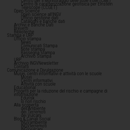
Centro per il Monitoraggio delle Isole Eolie (CME)
Centro di caratterizzazione geofisica per Einstein
Telescope (CCGET)
Open Science
Open science all'INGV
Ufficio gestione dati
Cataloghi e banche dati
Archivi e Banche Dati
Brevetti
Biblioteche
Stampa e URP
Ufficio stampa
News
Comunicati Stampa
Note stampa
Rassegna stampa
Archivio Stampa
URP
Archivio INGVNewsletter
Contatti
Comunicazione e Divulgazione
Musei, centri informativi e attività con le scuole
Musei
Centri informativi
Attività con scuole
Educational
Progetti per la riduzione del rischio e campagne di
informazione
Edurisk
Io non rischio
Alla scoperta
dell'Ambiente
dei Terremoti
dei Vulcani
Blog & Canali Social
INGVambiente
INGVterremoti
INGVvulcani