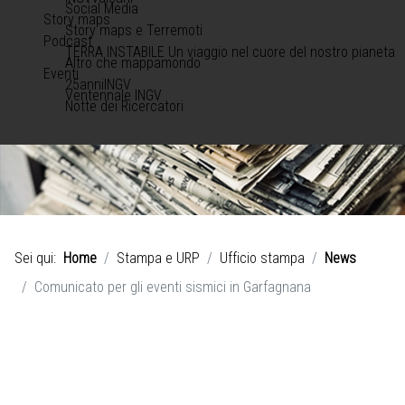
Social Media
Story maps
Story maps e Terremoti
Podcast
TERRA INSTABILE Un viaggio nel cuore del nostro pianeta
Altro che mappamondo
Eventi
25anniINGV
Ventennale INGV
Notte dei Ricercatori
Sei qui:
Home
Stampa e URP
Ufficio stampa
News
Comunicato per gli eventi sismici in Garfagnana