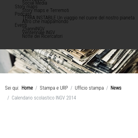
Social Media
Story maps
Story maps e Terremoti
Podcast
TERRA INSTABILE Un viaggio nel cuore del nostro pianeta
Altro che mappamondo
Eventi
25anniINGV
Ventennale INGV
Notte dei Ricercatori
Sei qui:
Home
Stampa e URP
Ufficio stampa
News
Calendario scolastico INGV 2014