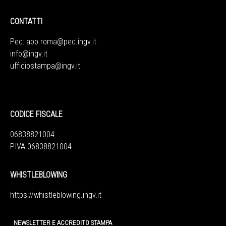
CONTATTI
Pec:
aoo.roma@pec.ingv.it
info@ingv.it
ufficiostampa@ingv.it
CODICE FISCALE
06838821004
P.IVA 06838821004
WHISTLEBLOWING
https://whistleblowing.ingv.
it
NEWSLETTER E ACCREDITO STAMPA