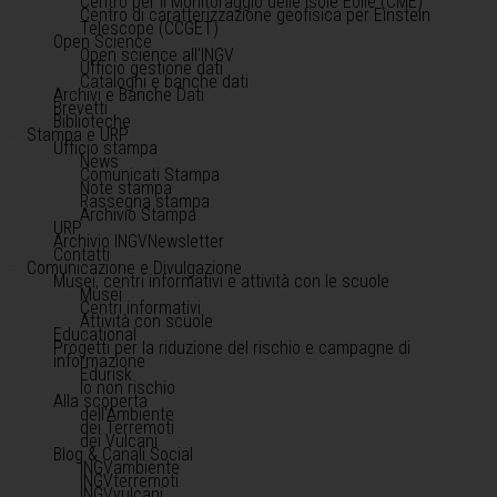
Centro per il Monitoraggio delle Isole Eolie (CME)
Centro di caratterizzazione geofisica per Einstein
Telescope (CCGET)
Open Science
Open science all'INGV
Ufficio gestione dati
Cataloghi e banche dati
Archivi e Banche Dati
Brevetti
Biblioteche
Stampa e URP
Ufficio stampa
News
Comunicati Stampa
Note stampa
Rassegna stampa
Archivio Stampa
URP
Archivio INGVNewsletter
Contatti
Comunicazione e Divulgazione
Musei, centri informativi e attività con le scuole
Musei
Centri informativi
Attività con scuole
Educational
Progetti per la riduzione del rischio e campagne di
informazione
Edurisk
Io non rischio
Alla scoperta
dell'Ambiente
dei Terremoti
dei Vulcani
Blog & Canali Social
INGVambiente
INGVterremoti
INGVvulcani