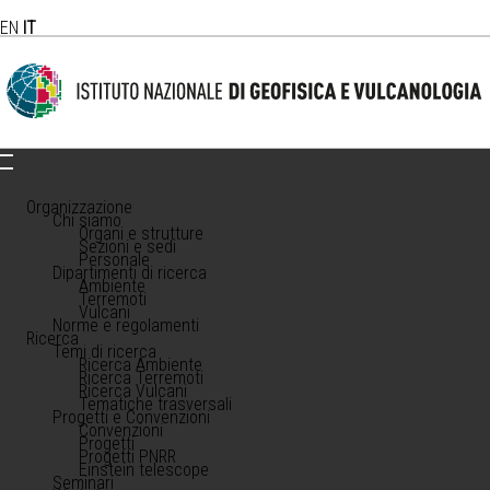
EN
IT
Organizzazione
Chi siamo
Organi e strutture
Sezioni e sedi
Personale
Dipartimenti di ricerca
Ambiente
Terremoti
Vulcani
Norme e regolamenti
Ricerca
Temi di ricerca
Ricerca Ambiente
Ricerca Terremoti
Ricerca Vulcani
Tematiche trasversali
Progetti e Convenzioni
Convenzioni
Progetti
Progetti PNRR
Einstein telescope
Seminari