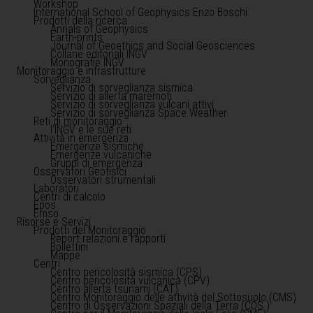
Workshop
International School of Geophysics Enzo Boschi
Prodotti della ricerca
Annals of Geophysics
Earth-prints
Journal of Geoethics and Social Geosciences
Collane editoriali INGV
Monografie INGV
Monitoraggio e infrastrutture
Sorveglianza
Servizio di sorveglianza sismica
Servizio di allerta maremoti
Servizio di sorveglianza vulcani attivi
Servizio di sorveglianza Space Weather
Reti di monitoraggio
l'INGV e le sue reti
Attività in emergenza
Emergenze sismiche
Emergenze vulcaniche
Gruppi di emergenza
Osservatori Geofisici
Osservatori strumentali
Laboratori
Centri di calcolo
Epos
Emso
Risorse e Servizi
Prodotti del Monitoraggio
Report relazioni e rapporti
Bollettini
Mappe
Centri
Centro pericolosità sismica (CPS)
Centro pericolosità vulcanica (CPV)
Centro allerta tsunami (CAT)
Centro Monitoraggio delle attività del Sottosuolo (CMS)
Centro di Osservazioni Spaziali della Terra (COS )