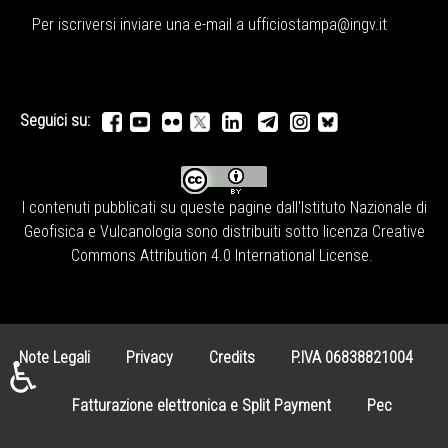
Per iscriversi inviare una e-mail a
ufficiostampa@ingv.it
Seguici su:
I contenuti pubblicati su queste pagine dall'
Istituto Nazionale di
Geofisica e Vulcanologia
sono distribuiti sotto licenza
Creative
Commons Attribution 4.0 International License
.
Note Legali
Privacy
Credits
P.IVA 06838821004
♿
Fatturazione elettronica e Split Payment
Pec