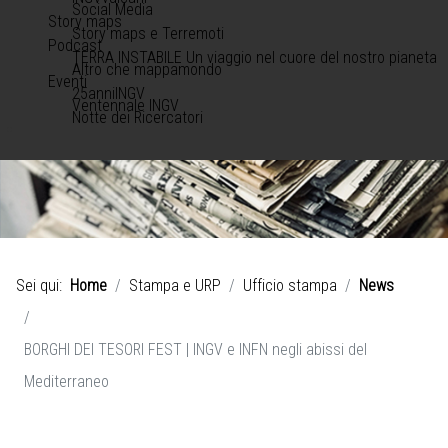
Social Media
Story maps
Story maps e Terremoti
Podcast
TERRA INSTABILE Un viaggio nel cuore del nostro pianeta
Altro che mappamondo
Eventi
25anniINGV
Ventennale INGV
Notte dei Ricercatori
Sei qui:
Home
Stampa e URP
Ufficio stampa
News
BORGHI DEI TESORI FEST | INGV e INFN negli abissi del
Mediterraneo