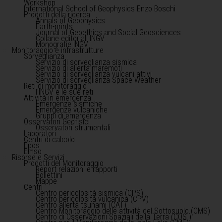
Workshop
International School of Geophysics Enzo Boschi
Prodotti della ricerca
Annals of Geophysics
Earth-prints
Journal of Geoethics and Social Geosciences
Collane editoriali INGV
Monografie INGV
Monitoraggio e infrastrutture
Sorveglianza
Servizio di sorveglianza sismica
Servizio di allerta maremoti
Servizio di sorveglianza vulcani attivi
Servizio di sorveglianza Space Weather
Reti di monitoraggio
l'INGV e le sue reti
Attività in emergenza
Emergenze sismiche
Emergenze vulcaniche
Gruppi di emergenza
Osservatori Geofisici
Osservatori strumentali
Laboratori
Centri di calcolo
Epos
Emso
Risorse e Servizi
Prodotti del Monitoraggio
Report relazioni e rapporti
Bollettini
Mappe
Centri
Centro pericolosità sismica (CPS)
Centro pericolosità vulcanica (CPV)
Centro allerta tsunami (CAT)
Centro Monitoraggio delle attività del Sottosuolo (CMS)
Centro di Osservazioni Spaziali della Terra (COS )