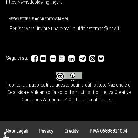
https://whistleblowing.ingv.
it
NEWSLETTER E ACCREDITO STAMPA
Per iscriversi inviare una e-mail a
ufficiostampa@ingv.it
Seguici su:
I contenuti pubblicati su queste pagine dall'
Istituto Nazionale di
Geofisica e Vulcanologia
sono distribuiti sotto licenza
Creative
Commons Attribution 4.0 International License
.
Note Legali
Privacy
Credits
P.IVA 06838821004
♿