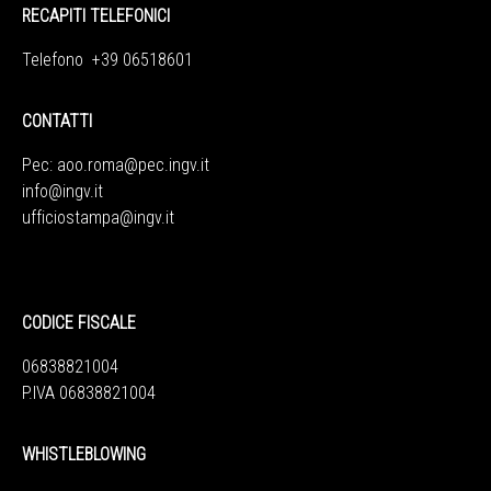
RECAPITI TELEFONICI
Telefono +39 06518601
CONTATTI
Pec:
aoo.roma@pec.ingv.it
info@ingv.it
ufficiostampa@ingv.it
CODICE FISCALE
06838821004
P.IVA 06838821004
WHISTLEBLOWING