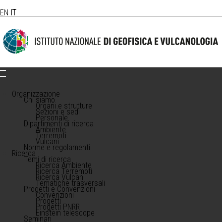
EN
IT
Organizzazione
Chi siamo
Organi e strutture
Sezioni e sedi
Personale
Dipartimenti di ricerca
Ambiente
Terremoti
Vulcani
Norme e regolamenti
Ricerca
Temi di ricerca
Ricerca Ambiente
Ricerca Terremoti
Ricerca Vulcani
Tematiche trasversali
Progetti e Convenzioni
Convenzioni
Progetti
Progetti PNRR
Einstein telescope
Seminari