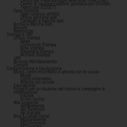
Centro per il Monitoraggio delle Isole Eolie (CME)
Centro di caratterizzazione geofisica per Einstein
Telescope (CCGET)
Open Science
Open science all'INGV
Ufficio gestione dati
Cataloghi e banche dati
Archivi e Banche Dati
Brevetti
Biblioteche
Stampa e URP
Ufficio stampa
News
Comunicati Stampa
Note stampa
Rassegna stampa
Archivio Stampa
URP
Archivio INGVNewsletter
Contatti
Comunicazione e Divulgazione
Musei, centri informativi e attività con le scuole
Musei
Centri informativi
Attività con scuole
Educational
Progetti per la riduzione del rischio e campagne di
informazione
Edurisk
Io non rischio
Alla scoperta
dell'Ambiente
dei Terremoti
dei Vulcani
Blog & Canali Social
INGVambiente
INGVterremoti
INGVvulcani