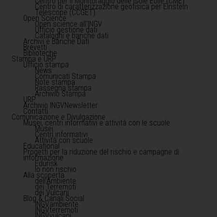
Centro per il Monitoraggio delle Isole Eolie (CME)
Centro di caratterizzazione geofisica per Einstein
Telescope (CCGET)
Open Science
Open science all'INGV
Ufficio gestione dati
Cataloghi e banche dati
Archivi e Banche Dati
Brevetti
Biblioteche
Stampa e URP
Ufficio stampa
News
Comunicati Stampa
Note stampa
Rassegna stampa
Archivio Stampa
URP
Archivio INGVNewsletter
Contatti
Comunicazione e Divulgazione
Musei, centri informativi e attività con le scuole
Musei
Centri informativi
Attività con scuole
Educational
Progetti per la riduzione del rischio e campagne di
informazione
Edurisk
Io non rischio
Alla scoperta
dell'Ambiente
dei Terremoti
dei Vulcani
Blog & Canali Social
INGVambiente
INGVterremoti
INGVvulcani