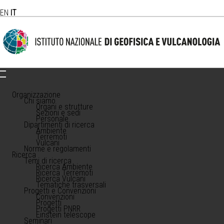
EN
IT
Organizzazione
Chi siamo
Organi e strutture
Sezioni e sedi
Personale
Dipartimenti di ricerca
Ambiente
Terremoti
Vulcani
Norme e regolamenti
Ricerca
Temi di ricerca
Ricerca Ambiente
Ricerca Terremoti
Ricerca Vulcani
Tematiche trasversali
Progetti e Convenzioni
Convenzioni
Progetti
Progetti PNRR
Einstein telescope
Seminari