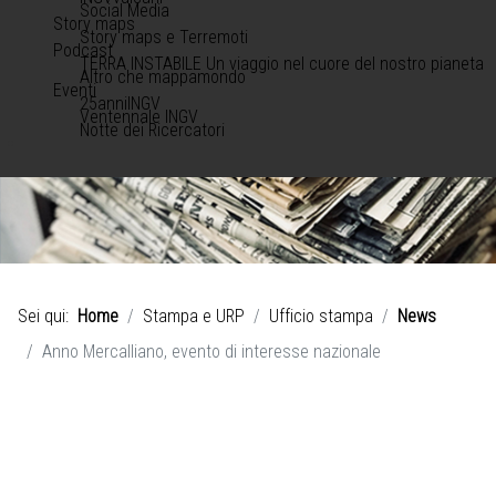
Social Media
Story maps
Story maps e Terremoti
Podcast
TERRA INSTABILE Un viaggio nel cuore del nostro pianeta
Altro che mappamondo
Eventi
25anniINGV
Ventennale INGV
Notte dei Ricercatori
Sei qui:
Home
Stampa e URP
Ufficio stampa
News
Anno Mercalliano, evento di interesse nazionale