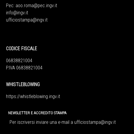
Pec:
aoo.roma@pec.ingv.it
info@ingv.it
ufficiostampa@ingv.it
CODICE FISCALE
06838821004
P.IVA 06838821004
WHISTLEBLOWING
https://whistleblowing.ingv.
it
NEWSLETTER E ACCREDITO STAMPA
Per iscriversi inviare una e-mail a
ufficiostampa@ingv.it