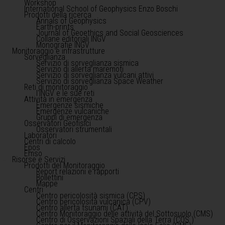
Workshop
International School of Geophysics Enzo Boschi
Prodotti della ricerca
Annals of Geophysics
Earth-prints
Journal of Geoethics and Social Geosciences
Collane editoriali INGV
Monografie INGV
Monitoraggio e infrastrutture
Sorveglianza
Servizio di sorveglianza sismica
Servizio di allerta maremoti
Servizio di sorveglianza vulcani attivi
Servizio di sorveglianza Space Weather
Reti di monitoraggio
l'INGV e le sue reti
Attività in emergenza
Emergenze sismiche
Emergenze vulcaniche
Gruppi di emergenza
Osservatori Geofisici
Osservatori strumentali
Laboratori
Centri di calcolo
Epos
Emso
Risorse e Servizi
Prodotti del Monitoraggio
Report relazioni e rapporti
Bollettini
Mappe
Centri
Centro pericolosità sismica (CPS)
Centro pericolosità vulcanica (CPV)
Centro allerta tsunami (CAT)
Centro Monitoraggio delle attività del Sottosuolo (CMS)
Centro di Osservazioni Spaziali della Terra (COS )