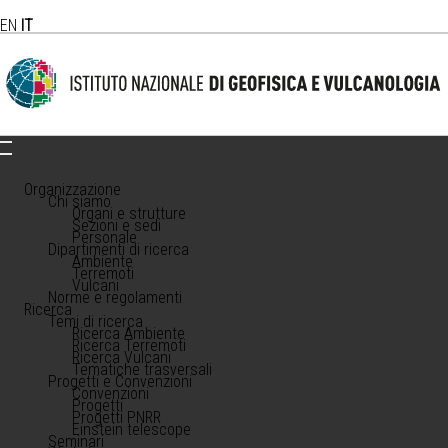
EN
IT
Organizzazione
Chi siamo
Organi e strutture
Sezioni e sedi
Personale
Dipartimenti di ricerca
Ambiente
Terremoti
Vulcani
Norme e regolamenti
Ricerca
Temi di ricerca
Ricerca Ambiente
Ricerca Terremoti
Ricerca Vulcani
Tematiche trasversali
Progetti e Convenzioni
Convenzioni
Progetti
Progetti PNRR
Einstein telescope
Seminari