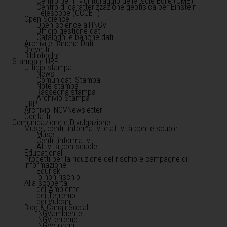
Centro per il Monitoraggio delle Isole Eolie (CME)
Centro di caratterizzazione geofisica per Einstein
Telescope (CCGET)
Open Science
Open science all'INGV
Ufficio gestione dati
Cataloghi e banche dati
Archivi e Banche Dati
Brevetti
Biblioteche
Stampa e URP
Ufficio stampa
News
Comunicati Stampa
Note stampa
Rassegna stampa
Archivio Stampa
URP
Archivio INGVNewsletter
Contatti
Comunicazione e Divulgazione
Musei, centri informativi e attività con le scuole
Musei
Centri informativi
Attività con scuole
Educational
Progetti per la riduzione del rischio e campagne di
informazione
Edurisk
Io non rischio
Alla scoperta
dell'Ambiente
dei Terremoti
dei Vulcani
Blog & Canali Social
INGVambiente
INGVterremoti
INGVvulcani