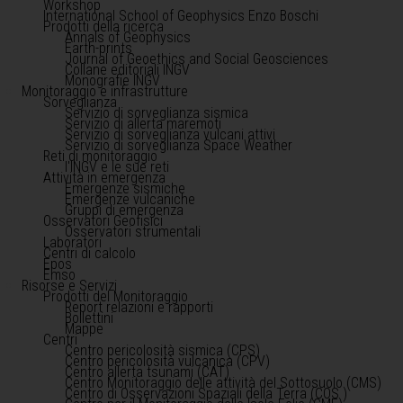
Workshop
International School of Geophysics Enzo Boschi
Prodotti della ricerca
Annals of Geophysics
Earth-prints
Journal of Geoethics and Social Geosciences
Collane editoriali INGV
Monografie INGV
Monitoraggio e infrastrutture
Sorveglianza
Servizio di sorveglianza sismica
Servizio di allerta maremoti
Servizio di sorveglianza vulcani attivi
Servizio di sorveglianza Space Weather
Reti di monitoraggio
l'INGV e le sue reti
Attività in emergenza
Emergenze sismiche
Emergenze vulcaniche
Gruppi di emergenza
Osservatori Geofisici
Osservatori strumentali
Laboratori
Centri di calcolo
Epos
Emso
Risorse e Servizi
Prodotti del Monitoraggio
Report relazioni e rapporti
Bollettini
Mappe
Centri
Centro pericolosità sismica (CPS)
Centro pericolosità vulcanica (CPV)
Centro allerta tsunami (CAT)
Centro Monitoraggio delle attività del Sottosuolo (CMS)
Centro di Osservazioni Spaziali della Terra (COS )