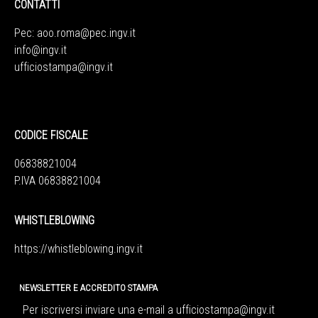
CONTATTI
Pec:
aoo.roma@pec.ingv.it
info@ingv.it
ufficiostampa@ingv.it
CODICE FISCALE
06838821004
P.IVA 06838821004
WHISTLEBLOWING
https://whistleblowing.ingv.
it
NEWSLETTER E ACCREDITO STAMPA
Per iscriversi inviare una e-mail a
ufficiostampa@ingv.it