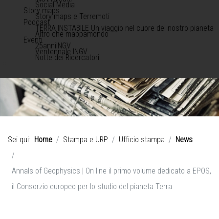
Social Media
Story maps
Story maps e Terremoti
Podcast
TERRA INSTABILE Un viaggio nel cuore del nostro pianeta
Altro che mappamondo
Eventi
25anniINGV
Ventennale INGV
Notte dei Ricercatori
Sei qui:
Home
Stampa e URP
Ufficio stampa
News
Annals of Geophysics | On line il primo volume dedicato a EPOS,
il Consorzio europeo per lo studio del pianeta Terra