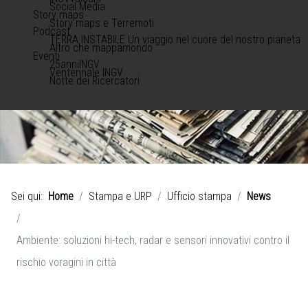
Social Media
Story maps
Story maps e Terremoti
Podcast
TERRA INSTABILE Un viaggio nel cuore del nostro pianeta
Altro che mappamondo
Eventi
25anniINGV
Ventennale INGV
Notte dei Ricercatori
Sei qui:
Home
Stampa e URP
Ufficio stampa
News
Ambiente: soluzioni hi-tech, radar e sensori innovativi contro il
rischio voragini in città