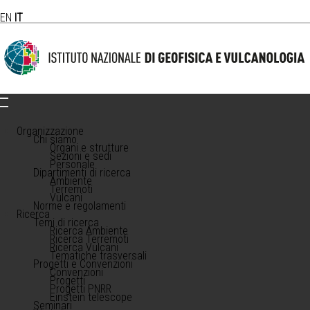
EN
IT
Organizzazione
Chi siamo
Organi e strutture
Sezioni e sedi
Personale
Dipartimenti di ricerca
Ambiente
Terremoti
Vulcani
Norme e regolamenti
Ricerca
Temi di ricerca
Ricerca Ambiente
Ricerca Terremoti
Ricerca Vulcani
Tematiche trasversali
Progetti e Convenzioni
Convenzioni
Progetti
Progetti PNRR
Einstein telescope
Seminari