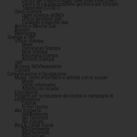
Centro per il Monitoraggio delle Isole Eolie (CME)
Centro di caratterizzazione geofisica per Einstein
Telescope (CCGET)
Open Science
Open science all'INGV
Ufficio gestione dati
Cataloghi e banche dati
Archivi e Banche Dati
Brevetti
Biblioteche
Stampa e URP
Ufficio stampa
News
Comunicati Stampa
Note stampa
Rassegna stampa
Archivio Stampa
URP
Archivio INGVNewsletter
Contatti
Comunicazione e Divulgazione
Musei, centri informativi e attività con le scuole
Musei
Centri informativi
Attività con scuole
Educational
Progetti per la riduzione del rischio e campagne di
informazione
Edurisk
Io non rischio
Alla scoperta
dell'Ambiente
dei Terremoti
dei Vulcani
Blog & Canali Social
INGVambiente
INGVterremoti
INGVvulcani