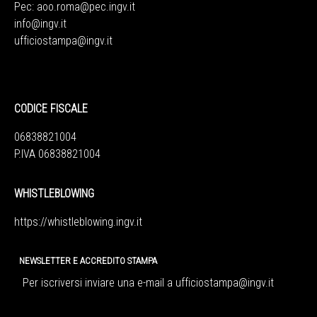
Pec:
aoo.roma@pec.ingv.it
info@ingv.it
ufficiostampa@ingv.it
CODICE FISCALE
06838821004
P.IVA 06838821004
WHISTLEBLOWING
https://whistleblowing.ingv.
it
NEWSLETTER E ACCREDITO STAMPA
Per iscriversi inviare una e-mail a
ufficiostampa@ingv.it