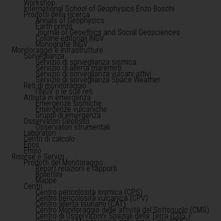
Workshop
International School of Geophysics Enzo Boschi
Prodotti della ricerca
Annals of Geophysics
Earth-prints
Journal of Geoethics and Social Geosciences
Collane editoriali INGV
Monografie INGV
Monitoraggio e infrastrutture
Sorveglianza
Servizio di sorveglianza sismica
Servizio di allerta maremoti
Servizio di sorveglianza vulcani attivi
Servizio di sorveglianza Space Weather
Reti di monitoraggio
l'INGV e le sue reti
Attività in emergenza
Emergenze sismiche
Emergenze vulcaniche
Gruppi di emergenza
Osservatori Geofisici
Osservatori strumentali
Laboratori
Centri di calcolo
Epos
Emso
Risorse e Servizi
Prodotti del Monitoraggio
Report relazioni e rapporti
Bollettini
Mappe
Centri
Centro pericolosità sismica (CPS)
Centro pericolosità vulcanica (CPV)
Centro allerta tsunami (CAT)
Centro Monitoraggio delle attività del Sottosuolo (CMS)
Centro di Osservazioni Spaziali della Terra (COS )