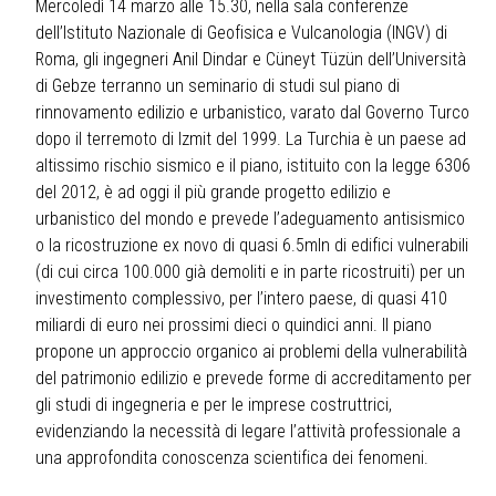
Mercoledì 14 marzo alle 15.30, nella sala conferenze
dell’Istituto Nazionale di Geofisica e Vulcanologia (INGV) di
Roma, gli ingegneri Anil Dindar e Cüneyt Tüzün dell’Università
di Gebze terranno un seminario di studi sul piano di
rinnovamento edilizio e urbanistico, varato dal Governo Turco
dopo il terremoto di Izmit del 1999. La Turchia è un paese ad
altissimo rischio sismico e il piano, istituito con la legge 6306
del 2012, è ad oggi il più grande progetto edilizio e
urbanistico del mondo e prevede l’adeguamento antisismico
o la ricostruzione ex novo di quasi 6.5mln di edifici vulnerabili
(di cui circa 100.000 già demoliti e in parte ricostruiti) per un
investimento complessivo, per l’intero paese, di quasi 410
miliardi di euro nei prossimi dieci o quindici anni. Il piano
propone un approccio organico ai problemi della vulnerabilità
del patrimonio edilizio e prevede forme di accreditamento per
gli studi di ingegneria e per le imprese costruttrici,
evidenziando la necessità di legare l’attività professionale a
una approfondita conoscenza scientifica dei fenomeni.