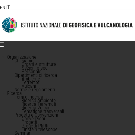
EN
IT
Organizzazione
Chi siamo
Organi e strutture
Sezioni e sedi
Personale
Dipartimenti di ricerca
Ambiente
Terremoti
Vulcani
Norme e regolamenti
Ricerca
Temi di ricerca
Ricerca Ambiente
Ricerca Terremoti
Ricerca Vulcani
Tematiche trasversali
Progetti e Convenzioni
Convenzioni
Progetti
Progetti PNRR
Einstein telescope
Seminari