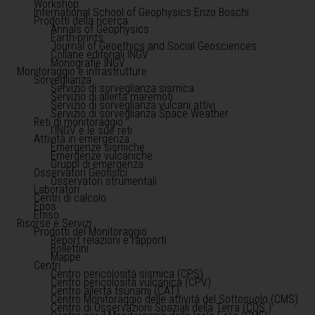
Workshop
International School of Geophysics Enzo Boschi
Prodotti della ricerca
Annals of Geophysics
Earth-prints
Journal of Geoethics and Social Geosciences
Collane editoriali INGV
Monografie INGV
Monitoraggio e infrastrutture
Sorveglianza
Servizio di sorveglianza sismica
Servizio di allerta maremoti
Servizio di sorveglianza vulcani attivi
Servizio di sorveglianza Space Weather
Reti di monitoraggio
l'INGV e le sue reti
Attività in emergenza
Emergenze sismiche
Emergenze vulcaniche
Gruppi di emergenza
Osservatori Geofisici
Osservatori strumentali
Laboratori
Centri di calcolo
Epos
Emso
Risorse e Servizi
Prodotti del Monitoraggio
Report relazioni e rapporti
Bollettini
Mappe
Centri
Centro pericolosità sismica (CPS)
Centro pericolosità vulcanica (CPV)
Centro allerta tsunami (CAT)
Centro Monitoraggio delle attività del Sottosuolo (CMS)
Centro di Osservazioni Spaziali della Terra (COS )