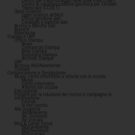
Centro per il Monitoraggio delle Isole Eolie (CME)
Centro di caratterizzazione geofisica per Einstein
Telescope (CCGET)
Open Science
Open science all'INGV
Ufficio gestione dati
Cataloghi e banche dati
Archivi e Banche Dati
Brevetti
Biblioteche
Stampa e URP
Ufficio stampa
News
Comunicati Stampa
Note stampa
Rassegna stampa
Archivio Stampa
URP
Archivio INGVNewsletter
Contatti
Comunicazione e Divulgazione
Musei, centri informativi e attività con le scuole
Musei
Centri informativi
Attività con scuole
Educational
Progetti per la riduzione del rischio e campagne di
informazione
Edurisk
Io non rischio
Alla scoperta
dell'Ambiente
dei Terremoti
dei Vulcani
Blog & Canali Social
INGVambiente
INGVterremoti
INGVvulcani