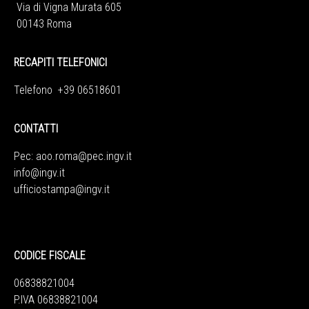
Via di Vigna Murata 605
00143 Roma
RECAPITI TELEFONICI
Telefono +39 06518601
CONTATTI
Pec:
aoo.roma@pec.ingv.it
info@ingv.it
ufficiostampa@ingv.it
CODICE FISCALE
06838821004
P.IVA 06838821004