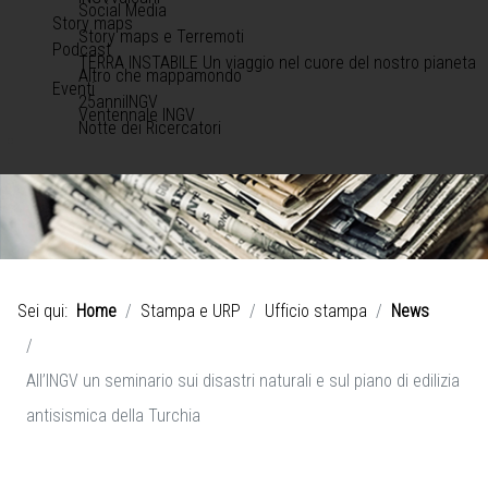
Social Media
Story maps
Story maps e Terremoti
Podcast
TERRA INSTABILE Un viaggio nel cuore del nostro pianeta
Altro che mappamondo
Eventi
25anniINGV
Ventennale INGV
Notte dei Ricercatori
Sei qui:
Home
Stampa e URP
Ufficio stampa
News
All’INGV un seminario sui disastri naturali e sul piano di edilizia
antisismica della Turchia