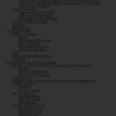
Centro per il Monitoraggio delle Isole Eolie (CME)
Centro di caratterizzazione geofisica per Einstein
Telescope (CCGET)
Open Science
Open science all'INGV
Ufficio gestione dati
Cataloghi e banche dati
Archivi e Banche Dati
Brevetti
Biblioteche
Stampa e URP
Ufficio stampa
News
Comunicati Stampa
Note stampa
Rassegna stampa
Archivio Stampa
URP
Archivio INGVNewsletter
Contatti
Comunicazione e Divulgazione
Musei, centri informativi e attività con le scuole
Musei
Centri informativi
Attività con scuole
Educational
Progetti per la riduzione del rischio e campagne di
informazione
Edurisk
Io non rischio
Alla scoperta
dell'Ambiente
dei Terremoti
dei Vulcani
Blog & Canali Social
INGVambiente
INGVterremoti
INGVvulcani