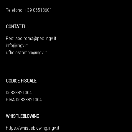
Telefono +39 06518601
CONTATTI
Pec:
aoo.roma@pec.ingv.it
info@ingv.it
ufficiostampa@ingv.it
CODICE FISCALE
06838821004
P.IVA 06838821004
WHISTLEBLOWING
https://whistleblowing.ingv.
it