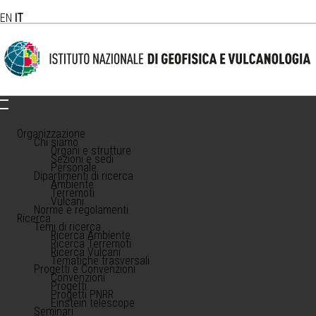
EN
IT
Organizzazione
Chi siamo
Organi e strutture
Sezioni e sedi
Personale
Dipartimenti di ricerca
Ambiente
Terremoti
Vulcani
Norme e regolamenti
Ricerca
Temi di ricerca
Ricerca Ambiente
Ricerca Terremoti
Ricerca Vulcani
Tematiche trasversali
Progetti e Convenzioni
Convenzioni
Progetti
Progetti PNRR
Einstein telescope
Seminari