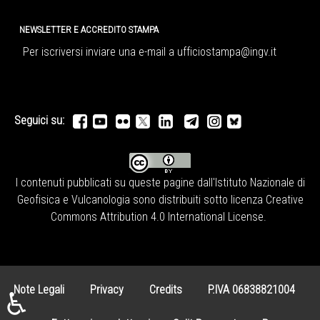
NEWSLETTER E ACCREDITO STAMPA
Per iscriversi inviare una e-mail a
ufficiostampa@ingv.it
Seguici su:
I contenuti pubblicati su queste pagine dall'
Istituto Nazionale di
Geofisica e Vulcanologia
sono distribuiti sotto licenza
Creative
Commons Attribution 4.0 International License
.
Note Legali
Privacy
Credits
P.IVA 06838821004
♿