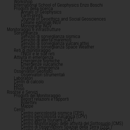
Workshop
International School of Geophysics Enzo Boschi
Prodotti della ricerca
Annals of Geophysics
Earth-prints
Journal of Geoethics and Social Geosciences
Collane editoriali INGV
Monografie INGV
Monitoraggio e infrastrutture
Sorveglianza
Servizio di sorveglianza sismica
Servizio di allerta maremoti
Servizio di sorveglianza vulcani attivi
Servizio di sorveglianza Space Weather
Reti di monitoraggio
l'INGV e le sue reti
Attività in emergenza
Emergenze sismiche
Emergenze vulcaniche
Gruppi di emergenza
Osservatori Geofisici
Osservatori strumentali
Laboratori
Centri di calcolo
Epos
Emso
Risorse e Servizi
Prodotti del Monitoraggio
Report relazioni e rapporti
Bollettini
Mappe
Centri
Centro pericolosità sismica (CPS)
Centro pericolosità vulcanica (CPV)
Centro allerta tsunami (CAT)
Centro Monitoraggio delle attività del Sottosuolo (CMS)
Centro di Osservazioni Spaziali della Terra (COS )