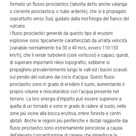
formato un flusso piroclastico (talvolta detto anche valanga
o corrente piroclastica, o nube ardente), che si è propagato
soprattutto verso Sud, guidato dalla morfologia del fianco del
vulcano.
I flussi piroclastici generati da questo tipo di eruzioni
esplosive sono tipicamente caratterizzati da un’alta velocità
(variabile normalmente tra 30 e 40 m/s, ovvero 110-150
km/h), che li rende turbolenti (cioè vorticosi) e capaci, quindi,
di superare importanti rilievi topografici, sebbene si
propaghino prevalentemente lungo le valli ed i bacini scavati
sul pendio del vulcano dai corsi d’acqua. Questi flussi
piroclastici sono in grado di erodere il suolo, aumentando il
proprio volume e miscelandosi con l’acqua presente nel
terreno. La loro energia d’impatto può essere superiore a
quella di un tornado e sono in grado di radere al suolo, nelle
zone più vicine alla bocca eruttiva, intere foreste e centri
abitati. Anche le regioni più periferiche e distali raggiunte dai
flussi piroclastici sono estremamente pericolose a causa
dell'elevata concentrazione di cenere che impedisce la