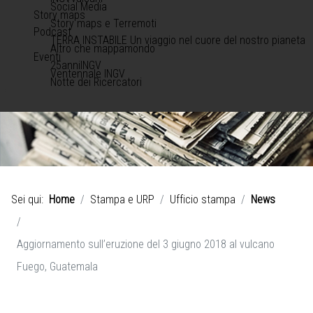
Social Media
Story maps
Story maps e Terremoti
Podcast
TERRA INSTABILE Un viaggio nel cuore del nostro pianeta
Altro che mappamondo
Eventi
25anniINGV
Ventennale INGV
Notte dei Ricercatori
Sei qui:
Home
Stampa e URP
Ufficio stampa
News
Aggiornamento sull’eruzione del 3 giugno 2018 al vulcano
Fuego, Guatemala