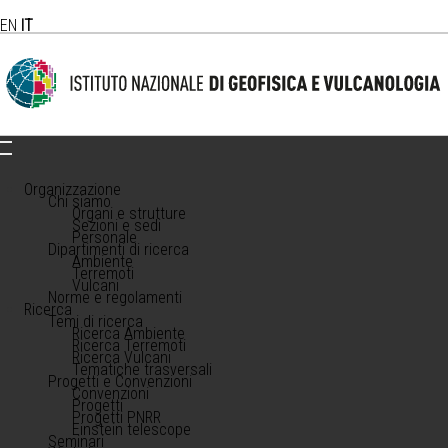
EN
IT
Organizzazione
Chi siamo
Organi e strutture
Sezioni e sedi
Personale
Dipartimenti di ricerca
Ambiente
Terremoti
Vulcani
Norme e regolamenti
Ricerca
Temi di ricerca
Ricerca Ambiente
Ricerca Terremoti
Ricerca Vulcani
Tematiche trasversali
Progetti e Convenzioni
Convenzioni
Progetti
Progetti PNRR
Einstein telescope
Seminari