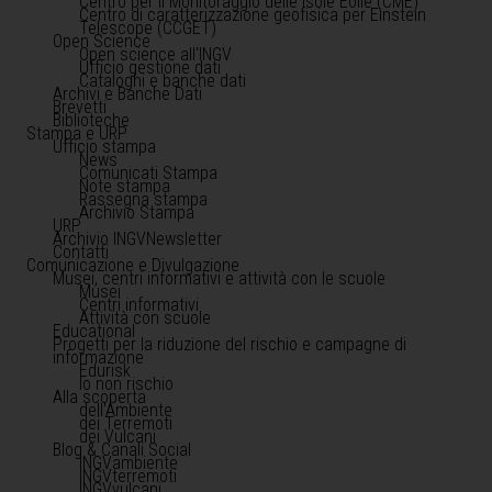
Centro per il Monitoraggio delle Isole Eolie (CME)
Centro di caratterizzazione geofisica per Einstein
Telescope (CCGET)
Open Science
Open science all'INGV
Ufficio gestione dati
Cataloghi e banche dati
Archivi e Banche Dati
Brevetti
Biblioteche
Stampa e URP
Ufficio stampa
News
Comunicati Stampa
Note stampa
Rassegna stampa
Archivio Stampa
URP
Archivio INGVNewsletter
Contatti
Comunicazione e Divulgazione
Musei, centri informativi e attività con le scuole
Musei
Centri informativi
Attività con scuole
Educational
Progetti per la riduzione del rischio e campagne di
informazione
Edurisk
Io non rischio
Alla scoperta
dell'Ambiente
dei Terremoti
dei Vulcani
Blog & Canali Social
INGVambiente
INGVterremoti
INGVvulcani