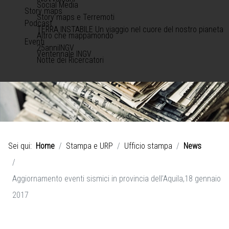
Social Media
Story maps
Story maps e Terremoti
Podcast
TERRA INSTABILE Un viaggio nel cuore del nostro pianeta
Altro che mappamondo
Eventi
25anniINGV
Ventennale INGV
Notte dei Ricercatori
Sei qui:
Home
Stampa e URP
Ufficio stampa
News
Aggiornamento eventi sismici in provincia dell’Aquila,18 gennaio
2017