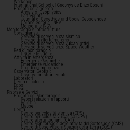
Workshop
International School of Geophysics Enzo Boschi
Prodotti della ricerca
Annals of Geophysics
Earth-prints
Journal of Geoethics and Social Geosciences
Collane editoriali INGV
Monografie INGV
Monitoraggio e infrastrutture
Sorveglianza
Servizio di sorveglianza sismica
Servizio di allerta maremoti
Servizio di sorveglianza vulcani attivi
Servizio di sorveglianza Space Weather
Reti di monitoraggio
l'INGV e le sue reti
Attività in emergenza
Emergenze sismiche
Emergenze vulcaniche
Gruppi di emergenza
Osservatori Geofisici
Osservatori strumentali
Laboratori
Centri di calcolo
Epos
Emso
Risorse e Servizi
Prodotti del Monitoraggio
Report relazioni e rapporti
Bollettini
Mappe
Centri
Centro pericolosità sismica (CPS)
Centro pericolosità vulcanica (CPV)
Centro allerta tsunami (CAT)
Centro Monitoraggio delle attività del Sottosuolo (CMS)
Centro di Osservazioni Spaziali della Terra (COS )