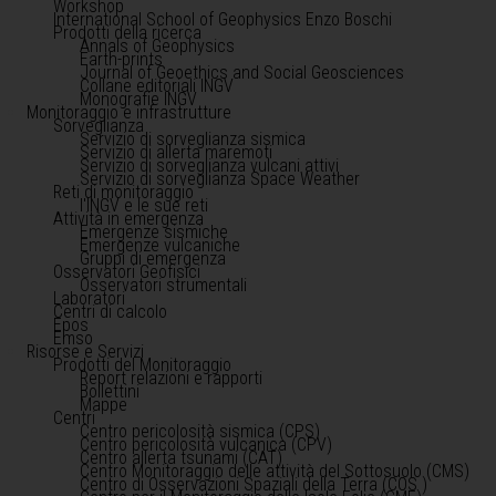
Workshop
International School of Geophysics Enzo Boschi
Prodotti della ricerca
Annals of Geophysics
Earth-prints
Journal of Geoethics and Social Geosciences
Collane editoriali INGV
Monografie INGV
Monitoraggio e infrastrutture
Sorveglianza
Servizio di sorveglianza sismica
Servizio di allerta maremoti
Servizio di sorveglianza vulcani attivi
Servizio di sorveglianza Space Weather
Reti di monitoraggio
l'INGV e le sue reti
Attività in emergenza
Emergenze sismiche
Emergenze vulcaniche
Gruppi di emergenza
Osservatori Geofisici
Osservatori strumentali
Laboratori
Centri di calcolo
Epos
Emso
Risorse e Servizi
Prodotti del Monitoraggio
Report relazioni e rapporti
Bollettini
Mappe
Centri
Centro pericolosità sismica (CPS)
Centro pericolosità vulcanica (CPV)
Centro allerta tsunami (CAT)
Centro Monitoraggio delle attività del Sottosuolo (CMS)
Centro di Osservazioni Spaziali della Terra (COS )