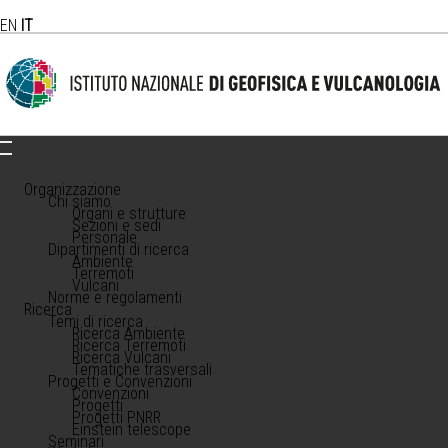
EN
IT
Organizzazione
Chi siamo
Organi e strutture
Sezioni e sedi
Personale
Dipartimenti di ricerca
Ambiente
Terremoti
Vulcani
Norme e regolamenti
Ricerca
Temi di ricerca
Ricerca Ambiente
Ricerca Terremoti
Ricerca Vulcani
Tematiche trasversali
Progetti e Convenzioni
Convenzioni
Progetti
Progetti PNRR
Einstein telescope
Seminari