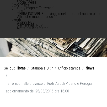
Social Media
Story maps
Story maps e Terremoti
Podcast
TERRA INSTABILE Un viaggio nel cuore del nostro pianeta
Altro che mappamondo
Eventi
25anniINGV
Ventennale INGV
Notte dei Ricercatori
Sei qui:
Home
Stampa e URP
Ufficio stampa
News
Terremoti nelle province di Rieti, Ascoli Piceno e Perugia:
aggiornamento del 25/08/2016 ore 16.00