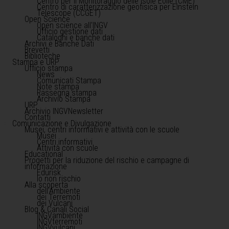
Centro per il Monitoraggio delle Isole Eolie (CME)
Centro di caratterizzazione geofisica per Einstein
Telescope (CCGET)
Open Science
Open science all'INGV
Ufficio gestione dati
Cataloghi e banche dati
Archivi e Banche Dati
Brevetti
Biblioteche
Stampa e URP
Ufficio stampa
News
Comunicati Stampa
Note stampa
Rassegna stampa
Archivio Stampa
URP
Archivio INGVNewsletter
Contatti
Comunicazione e Divulgazione
Musei, centri informativi e attività con le scuole
Musei
Centri informativi
Attività con scuole
Educational
Progetti per la riduzione del rischio e campagne di
informazione
Edurisk
Io non rischio
Alla scoperta
dell'Ambiente
dei Terremoti
dei Vulcani
Blog & Canali Social
INGVambiente
INGVterremoti
INGVvulcani