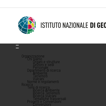
Organizzazione
Chi siamo
Organi e strutture
Sezioni e sedi
Personale
Dipartimenti di ricerca
Ambiente
Terremoti
Vulcani
Norme e regolamenti
Ricerca
Temi di ricerca
Ricerca Ambiente
Ricerca Terremoti
Ricerca Vulcani
Tematiche trasversali
Progetti e Convenzioni
Convenzioni