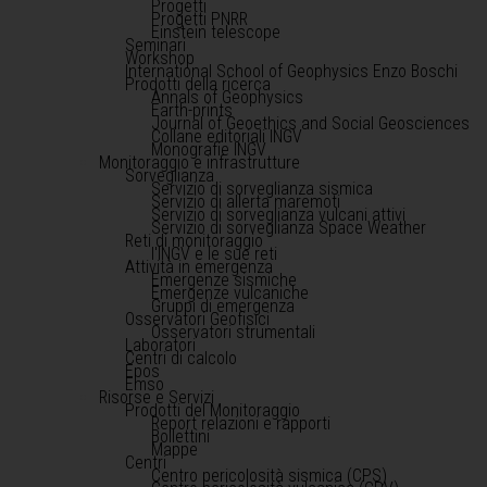
Progetti
Progetti PNRR
Einstein telescope
Seminari
Workshop
International School of Geophysics Enzo Boschi
Prodotti della ricerca
Annals of Geophysics
Earth-prints
Journal of Geoethics and Social Geosciences
Collane editoriali INGV
Monografie INGV
Monitoraggio e infrastrutture
Sorveglianza
Servizio di sorveglianza sismica
Servizio di allerta maremoti
Servizio di sorveglianza vulcani attivi
Servizio di sorveglianza Space Weather
Reti di monitoraggio
l'INGV e le sue reti
Attività in emergenza
Emergenze sismiche
Emergenze vulcaniche
Gruppi di emergenza
Osservatori Geofisici
Osservatori strumentali
Laboratori
Centri di calcolo
Epos
Emso
Risorse e Servizi
Prodotti del Monitoraggio
Report relazioni e rapporti
Bollettini
Mappe
Centri
Centro pericolosità sismica (CPS)