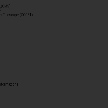
o (CMS)
)
)
ein Telescope (CCGET)
informazione