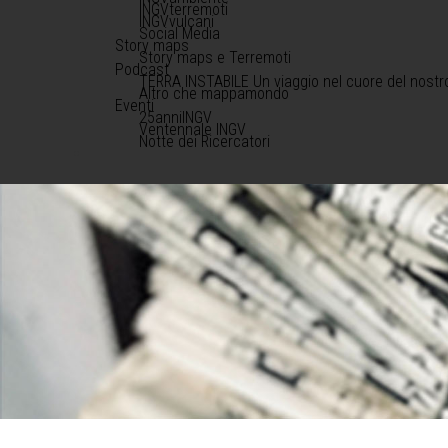
INGVterremoti
INGVvulcani
Social Media
Story maps
Story maps e Terremoti
Podcast
TERRA INSTABILE Un viaggio nel cuore del nostr
Altro che mappamondo
Eventi
25anniINGV
Ventennale INGV
Notte dei Ricercatori