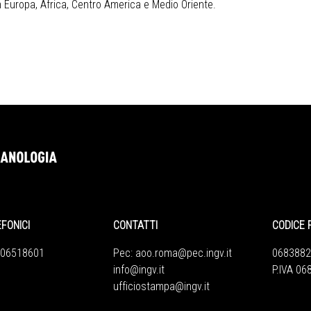
n Europa, Africa, Centro America e Medio Oriente.
EFONICI
CONTATTI
CODICE 
 06518601
Pec:
aoo.roma@pec.ingv.it
0683882
info@ingv.it
P.IVA 0
ufficiostampa@ingv.it