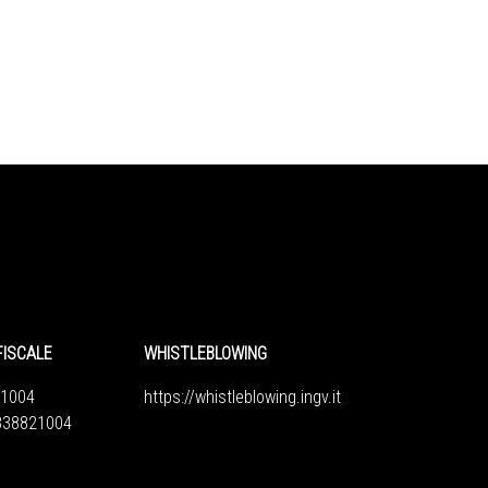
FISCALE
WHISTLEBLOWING
1004
https://whistleblowing.ingv.
it
6838821004