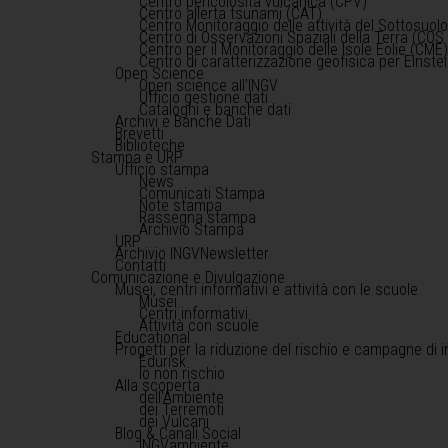
Centro pericolosità vulcanica (CPV)
Centro allerta tsunami (CAT)
Centro Monitoraggio delle attività del Sottosuol
Centro di Osservazioni Spaziali della Terra (COS 
Centro per il Monitoraggio delle Isole Eolie (CME
Centro di caratterizzazione geofisica per Einst
Open Science
Open science all'INGV
Ufficio gestione dati
Cataloghi e banche dati
Archivi e Banche Dati
Brevetti
Biblioteche
Stampa e URP
Ufficio stampa
News
Comunicati Stampa
Note stampa
Rassegna stampa
Archivio Stampa
URP
Archivio INGVNewsletter
Contatti
Comunicazione e Divulgazione
Musei, centri informativi e attività con le scuole
Musei
Centri informativi
Attività con scuole
Educational
Progetti per la riduzione del rischio e campagne di 
Edurisk
Io non rischio
Alla scoperta
dell'Ambiente
dei Terremoti
dei Vulcani
Blog & Canali Social
INGVambiente