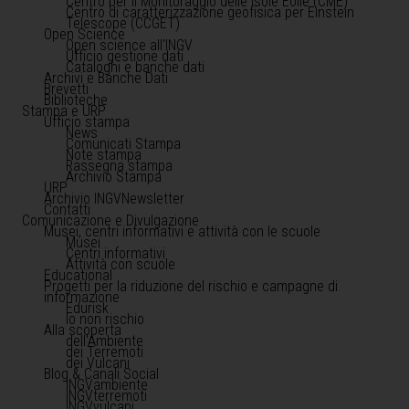
Centro per il Monitoraggio delle Isole Eolie (CME)
Centro di caratterizzazione geofisica per Einstein
Telescope (CCGET)
Open Science
Open science all'INGV
Ufficio gestione dati
Cataloghi e banche dati
Archivi e Banche Dati
Brevetti
Biblioteche
Stampa e URP
Ufficio stampa
News
Comunicati Stampa
Note stampa
Rassegna stampa
Archivio Stampa
URP
Archivio INGVNewsletter
Contatti
Comunicazione e Divulgazione
Musei, centri informativi e attività con le scuole
Musei
Centri informativi
Attività con scuole
Educational
Progetti per la riduzione del rischio e campagne di
informazione
Edurisk
Io non rischio
Alla scoperta
dell'Ambiente
dei Terremoti
dei Vulcani
Blog & Canali Social
INGVambiente
INGVterremoti
INGVvulcani