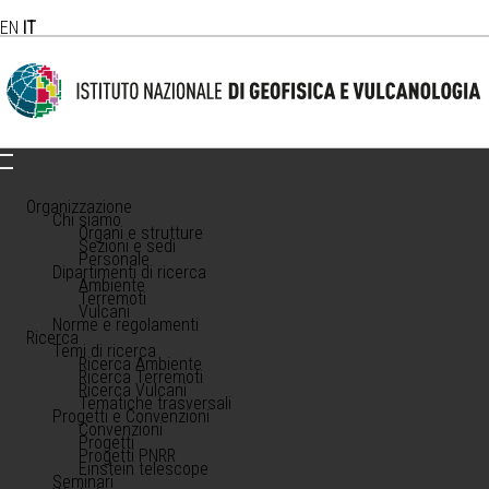
EN
IT
Organizzazione
Chi siamo
Organi e strutture
Sezioni e sedi
Personale
Dipartimenti di ricerca
Ambiente
Terremoti
Vulcani
Norme e regolamenti
Ricerca
Temi di ricerca
Ricerca Ambiente
Ricerca Terremoti
Ricerca Vulcani
Tematiche trasversali
Progetti e Convenzioni
Convenzioni
Progetti
Progetti PNRR
Einstein telescope
Seminari