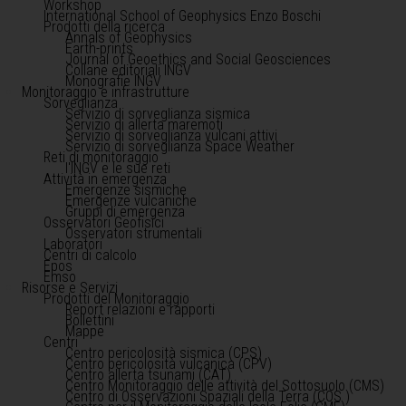
Workshop
International School of Geophysics Enzo Boschi
Prodotti della ricerca
Annals of Geophysics
Earth-prints
Journal of Geoethics and Social Geosciences
Collane editoriali INGV
Monografie INGV
Monitoraggio e infrastrutture
Sorveglianza
Servizio di sorveglianza sismica
Servizio di allerta maremoti
Servizio di sorveglianza vulcani attivi
Servizio di sorveglianza Space Weather
Reti di monitoraggio
l'INGV e le sue reti
Attività in emergenza
Emergenze sismiche
Emergenze vulcaniche
Gruppi di emergenza
Osservatori Geofisici
Osservatori strumentali
Laboratori
Centri di calcolo
Epos
Emso
Risorse e Servizi
Prodotti del Monitoraggio
Report relazioni e rapporti
Bollettini
Mappe
Centri
Centro pericolosità sismica (CPS)
Centro pericolosità vulcanica (CPV)
Centro allerta tsunami (CAT)
Centro Monitoraggio delle attività del Sottosuolo (CMS)
Centro di Osservazioni Spaziali della Terra (COS )