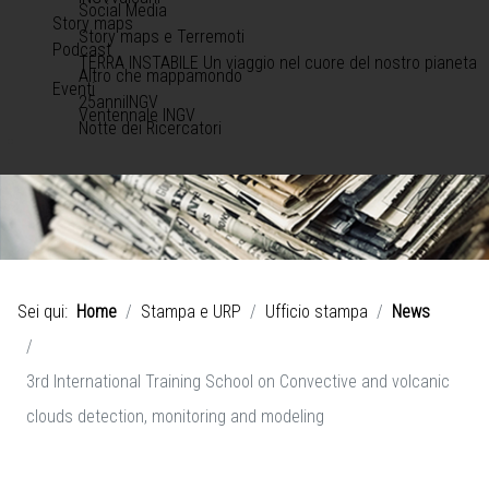
Social Media
Story maps
Story maps e Terremoti
Podcast
TERRA INSTABILE Un viaggio nel cuore del nostro pianeta
Altro che mappamondo
Eventi
25anniINGV
Ventennale INGV
Notte dei Ricercatori
Sei qui:
Home
Stampa e URP
Ufficio stampa
News
3rd International Training School on Convective and volcanic
clouds detection, monitoring and modeling