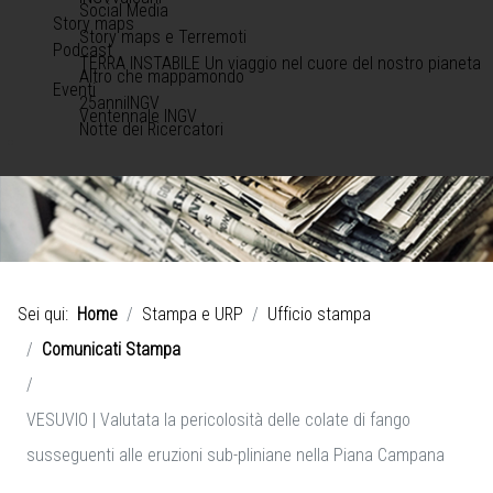
Social Media
Story maps
Story maps e Terremoti
Podcast
TERRA INSTABILE Un viaggio nel cuore del nostro pianeta
Altro che mappamondo
Eventi
25anniINGV
Ventennale INGV
Notte dei Ricercatori
Sei qui:
Home
Stampa e URP
Ufficio stampa
Comunicati Stampa
VESUVIO | Valutata la pericolosità delle colate di fango
susseguenti alle eruzioni sub-pliniane nella Piana Campana