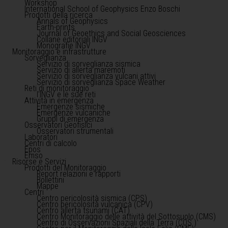
Workshop
International School of Geophysics Enzo Boschi
Prodotti della ricerca
Annals of Geophysics
Earth-prints
Journal of Geoethics and Social Geosciences
Collane editoriali INGV
Monografie INGV
Monitoraggio e infrastrutture
Sorveglianza
Servizio di sorveglianza sismica
Servizio di allerta maremoti
Servizio di sorveglianza vulcani attivi
Servizio di sorveglianza Space Weather
Reti di monitoraggio
l'INGV e le sue reti
Attività in emergenza
Emergenze sismiche
Emergenze vulcaniche
Gruppi di emergenza
Osservatori Geofisici
Osservatori strumentali
Laboratori
Centri di calcolo
Epos
Emso
Risorse e Servizi
Prodotti del Monitoraggio
Report relazioni e rapporti
Bollettini
Mappe
Centri
Centro pericolosità sismica (CPS)
Centro pericolosità vulcanica (CPV)
Centro allerta tsunami (CAT)
Centro Monitoraggio delle attività del Sottosuolo (CMS)
Centro di Osservazioni Spaziali della Terra (COS )