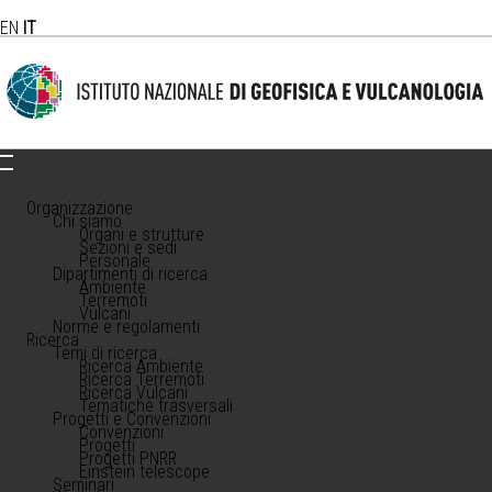
EN
IT
Organizzazione
Chi siamo
Organi e strutture
Sezioni e sedi
Personale
Dipartimenti di ricerca
Ambiente
Terremoti
Vulcani
Norme e regolamenti
Ricerca
Temi di ricerca
Ricerca Ambiente
Ricerca Terremoti
Ricerca Vulcani
Tematiche trasversali
Progetti e Convenzioni
Convenzioni
Progetti
Progetti PNRR
Einstein telescope
Seminari