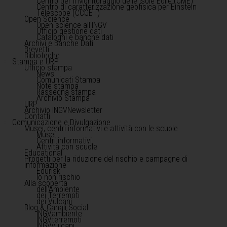
Centro per il Monitoraggio delle Isole Eolie (CME)
Centro di caratterizzazione geofisica per Einstein
Telescope (CCGET)
Open Science
Open science all'INGV
Ufficio gestione dati
Cataloghi e banche dati
Archivi e Banche Dati
Brevetti
Biblioteche
Stampa e URP
Ufficio stampa
News
Comunicati Stampa
Note stampa
Rassegna stampa
Archivio Stampa
URP
Archivio INGVNewsletter
Contatti
Comunicazione e Divulgazione
Musei, centri informativi e attività con le scuole
Musei
Centri informativi
Attività con scuole
Educational
Progetti per la riduzione del rischio e campagne di
informazione
Edurisk
Io non rischio
Alla scoperta
dell'Ambiente
dei Terremoti
dei Vulcani
Blog & Canali Social
INGVambiente
INGVterremoti
INGVvulcani