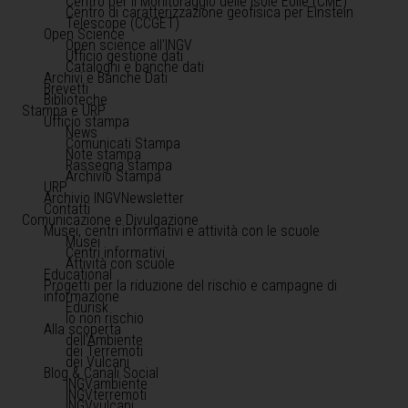
Centro per il Monitoraggio delle Isole Eolie (CME)
Centro di caratterizzazione geofisica per Einstein
Telescope (CCGET)
Open Science
Open science all'INGV
Ufficio gestione dati
Cataloghi e banche dati
Archivi e Banche Dati
Brevetti
Biblioteche
Stampa e URP
Ufficio stampa
News
Comunicati Stampa
Note stampa
Rassegna stampa
Archivio Stampa
URP
Archivio INGVNewsletter
Contatti
Comunicazione e Divulgazione
Musei, centri informativi e attività con le scuole
Musei
Centri informativi
Attività con scuole
Educational
Progetti per la riduzione del rischio e campagne di
informazione
Edurisk
Io non rischio
Alla scoperta
dell'Ambiente
dei Terremoti
dei Vulcani
Blog & Canali Social
INGVambiente
INGVterremoti
INGVvulcani