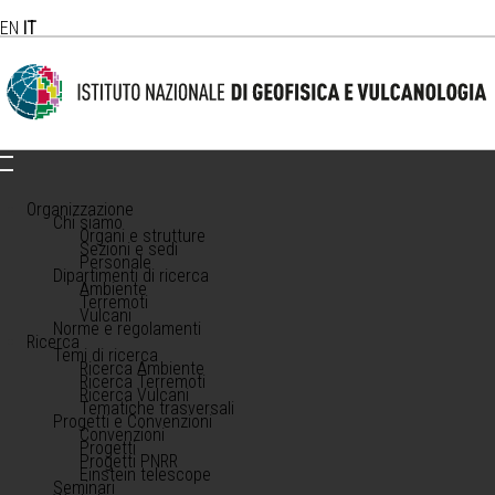
EN
IT
Organizzazione
Chi siamo
Organi e strutture
Sezioni e sedi
Personale
Dipartimenti di ricerca
Ambiente
Terremoti
Vulcani
Norme e regolamenti
Ricerca
Temi di ricerca
Ricerca Ambiente
Ricerca Terremoti
Ricerca Vulcani
Tematiche trasversali
Progetti e Convenzioni
Convenzioni
Progetti
Progetti PNRR
Einstein telescope
Seminari