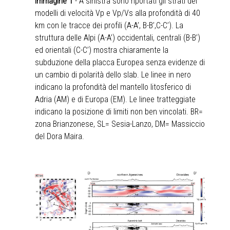
Immagine 1
- A sinistra sono riportati gli strati dei
modelli di velocità Vp e Vp/Vs alla profondità di 40
km con le tracce dei profili (A-A’, B-B’,C-C’). La
struttura delle Alpi (A-A’) occidentali, centrali (B-B’)
ed orientali (C-C’) mostra chiaramente la
subduzione della placca Europea senza evidenze di
un cambio di polarità dello slab. Le linee in nero
indicano la profondità del mantello litosferico di
Adria (AM) e di Europa (EM). Le linee tratteggiate
indicano la posizione di limiti non ben vincolati. BR=
zona Brianzonese, SL= Sesia-Lanzo, DM= Massiccio
del Dora Maira.