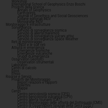
Workshop
International School of Geophysics Enzo Boschi
Prodotti della ricerca
Annals of Geophysics
Earth-prints
Journal of Geoethics and Social Geosciences
Collane editoriali INGV
Monografie INGV
Monitoraggio e infrastrutture
Sorveglianza
Servizio di sorveglianza sismica
Servizio di allerta maremoti
Servizio di sorveglianza vulcani attivi
Servizio di sorveglianza Space Weather
Reti di monitoraggio
l'INGV e le sue reti
Attività in emergenza
Emergenze sismiche
Emergenze vulcaniche
Gruppi di emergenza
Osservatori Geofisici
Osservatori strumentali
Laboratori
Centri di calcolo
Epos
Emso
Risorse e Servizi
Prodotti del Monitoraggio
Report relazioni e rapporti
Bollettini
Mappe
Centri
Centro pericolosità sismica (CPS)
Centro pericolosità vulcanica (CPV)
Centro allerta tsunami (CAT)
Centro Monitoraggio delle attività del Sottosuolo (CMS)
Centro di Osservazioni Spaziali della Terra (COS )