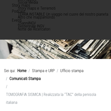
Social Media
Story maps
Story maps e Terremoti
Podcast
TERRA INSTABILE Un viaggio nel cuore del nostro pianeta
Altro che mappamondo
Eventi
25anniINGV
Ventennale INGV
Notte dei Ricercatori
Sei qui:
Home
Stampa e URP
Ufficio stampa
Comunicati Stampa
TOMOGRAFIA SISMICA | Realizzata la “TAC” della penisola
italiana