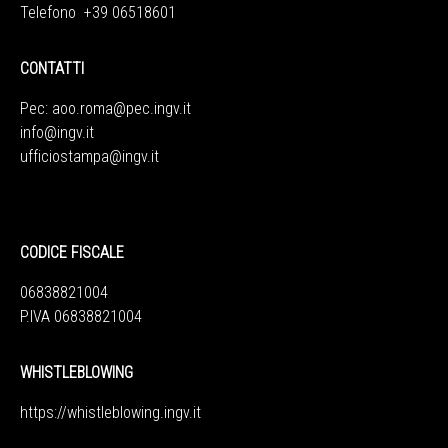
Telefono +39 06518601
CONTATTI
Pec:
aoo.roma@pec.ingv.it
info@ingv.it
ufficiostampa@ingv.it
CODICE FISCALE
06838821004
P.IVA 06838821004
WHISTLEBLOWING
https://whistleblowing.ingv.
it