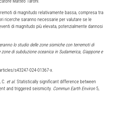
ercatore Matteo Taroni.
erremoti di magnitudo relativamente bassa, compresa tra
riori ricerche saranno necessarie per valutare se le
eventi di magnitudo più elevata, potenzialmente dannosi
deranno lo studio delle zone sismiche con terremoti di
e zone di subduzione oceanica in Sudamerica, Giappone e
rticles/s43247-024-01367-x
.
, C.
et al.
Statistically significant difference between
ent and triggered seismicity.
Commun Earth Environ
5,