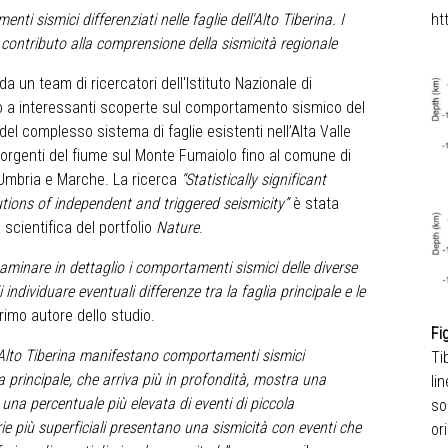
ti sismici differenziati nelle faglie dell'Alto Tiberina.
I
ht
contributo alla comprensione della sismicità regionale
 un team di ricercatori dell'Istituto Nazionale di
to a interessanti scoperte sul comportamento sismico del
 del complesso sistema di faglie esistenti nell’Alta Valle
 sorgenti del fiume sul Monte Fumaiolo fino al comune di
 Umbria e Marche. La ricerca
“Statistically significant
utions of independent and triggered seismicity”
è stata
scientifica del portfolio
Nature
.
esaminare in dettaglio i comportamenti sismici delle diverse
i individuare eventuali differenze tra la faglia principale e le
rimo autore dello studio.
Fi
l'Alto Tiberina manifestano comportamenti sismici
Ti
ia principale, che arriva più in profondità, mostra una
li
e una percentuale più elevata di eventi di piccola
so
ie più superficiali presentano una sismicità con eventi che
or