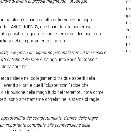
feriore di eventi di piccola magnitudo
”, prosegue il
se
(e
ip
 un catalogo sismico ad alta definizione che copre il
(i
ogetto TABOO dell'INGV, che ha installato numerose
zo
stato possibile registrare anche terremoti di magnitudo
gi
agliata del comportamento sismico.
pi
du
ticati, compreso un algoritmo per analizzare i dati sismici e
tteristiche delle faglie
", ha aggiunto Rodolfo Console,
dell’algoritmo.
cerca risiede nel collegamento tra due aspetti della
 eventi solitari e quelli “clusterizzati” (cioè che
la distribuzione delle magnitudo dei terremoti, nota come
etti sono strettamente correlati nel sistema di faglie
più approfondita del comportamento sismico delle faglie
o un importante contributo alla comprensione della