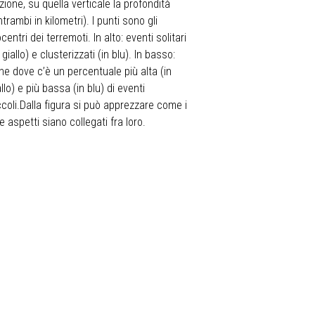
zione, su quella verticale la profondità
ntrambi in kilometri). I punti sono gli
ocentri dei terremoti. In alto: eventi solitari
n giallo) e clusterizzati (in blu). In basso:
ne dove c’è un percentuale più alta (in
allo) e più bassa (in blu) di eventi
ccoli.Dalla figura si può apprezzare come i
e aspetti siano collegati fra loro.