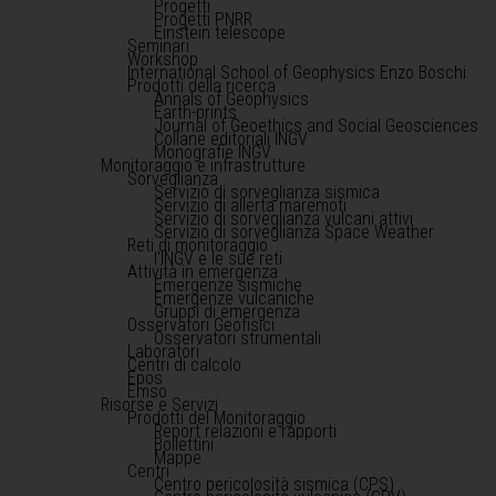
Progetti
Progetti PNRR
Einstein telescope
Seminari
Workshop
International School of Geophysics Enzo Boschi
Prodotti della ricerca
Annals of Geophysics
Earth-prints
Journal of Geoethics and Social Geosciences
Collane editoriali INGV
Monografie INGV
Monitoraggio e infrastrutture
Sorveglianza
Servizio di sorveglianza sismica
Servizio di allerta maremoti
Servizio di sorveglianza vulcani attivi
Servizio di sorveglianza Space Weather
Reti di monitoraggio
l'INGV e le sue reti
Attività in emergenza
Emergenze sismiche
Emergenze vulcaniche
Gruppi di emergenza
Osservatori Geofisici
Osservatori strumentali
Laboratori
Centri di calcolo
Epos
Emso
Risorse e Servizi
Prodotti del Monitoraggio
Report relazioni e rapporti
Bollettini
Mappe
Centri
Centro pericolosità sismica (CPS)