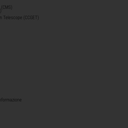
o (CMS)
)
)
ein Telescope (CCGET)
informazione