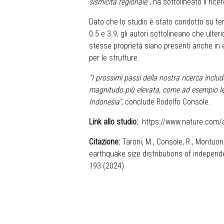
sismicità regionale"
, ha sottolineato il ric
Dato che lo studio è stato condotto su t
0.5 e 3.9, gli autori sottolineano che ulte
stesse proprietà siano presenti anche in 
per le strutture.
"I prossimi passi della nostra ricerca inclu
magnitudo più elevata, come ad esempio l
Indonesia"
, conclude Rodolfo Console.
Link allo studio:
https://www.nature.com/a
Citazione:
Taroni, M., Console, R., Montuori
earthquake size distributions of independ
193 (2024).