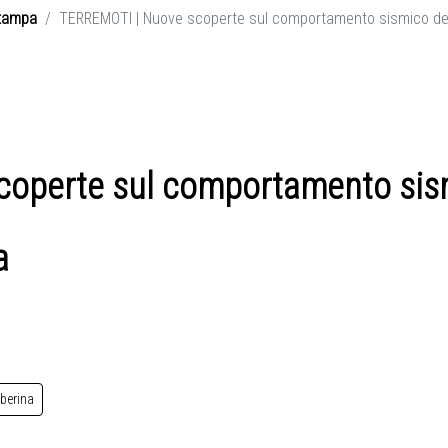
tampa
TERREMOTI | Nuove scoperte sul comportamento sismico del si
operte sul comportamento sism
a
iberina