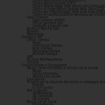
Centro pericolosità vulcanica (CPV)
Centro allerta tsunami (CAT)
Centro Monitoraggio delle attività del Sottosuol
Centro di Osservazioni Spaziali della Terra (COS 
Centro per il Monitoraggio delle Isole Eolie (CME
Centro di caratterizzazione geofisica per Einst
Open Science
Open science all'INGV
Ufficio gestione dati
Cataloghi e banche dati
Archivi e Banche Dati
Brevetti
Biblioteche
Stampa e URP
Ufficio stampa
News
Comunicati Stampa
Note stampa
Rassegna stampa
Archivio Stampa
URP
Archivio INGVNewsletter
Contatti
Comunicazione e Divulgazione
Musei, centri informativi e attività con le scuole
Musei
Centri informativi
Attività con scuole
Educational
Progetti per la riduzione del rischio e campagne di 
Edurisk
Io non rischio
Alla scoperta
dell'Ambiente
dei Terremoti
dei Vulcani
Blog & Canali Social
INGVambiente