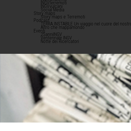
INGVterremoti
INGVvulcani
Social Media
Story maps
Story maps e Terremoti
Podcast
TERRA INSTABILE Un viaggio nel cuore del nostr
Altro che mappamondo
Eventi
25anniINGV
Ventennale INGV
Notte dei Ricercatori