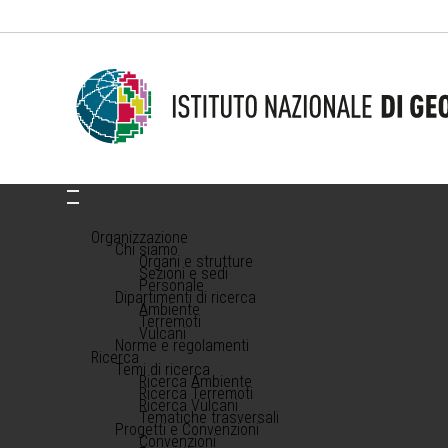
Organizzazione
Chi siamo
Organi e strutture
Sezioni e sedi
Personale
Dipartimenti di ricerca
Ambiente
Terremoti
Vulcani
Norme e regolamenti
Ricerca
Temi di ricerca
Ricerca Ambiente
Ricerca Terremoti
Ricerca Vulcani
Tematiche trasversali
Progetti e Convenzioni
Convenzioni