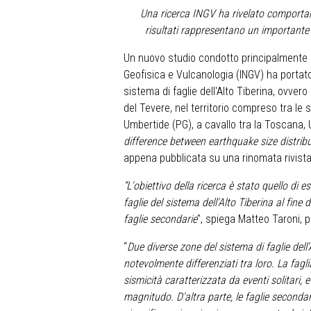
Una ricerca INGV ha rivelato comportamen
risultati rappresentano un importante 
Un nuovo studio condotto principalmente da
Geofisica e Vulcanologia (INGV) ha porta
sistema di faglie dell'Alto Tiberina, ovvero
del Tevere, nel territorio compreso tra le
Umbertide (PG), a cavallo tra la Toscana,
difference between earthquake size distrib
appena pubblicata su una rinomata rivista 
“L'obiettivo della ricerca è stato quello di 
faglie del sistema dell'Alto Tiberina al fine d
faglie secondarie
", spiega Matteo Taroni, p
“
Due diverse zone del sistema di faglie del
notevolmente differenziati tra loro. La fagl
sismicità caratterizzata da eventi solitari, 
magnitudo. D'altra parte, le faglie secondar