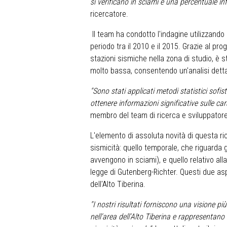
si verificano in sciami e una percentuale in
ricercatore.
Il team ha condotto l'indagine utilizzando
periodo tra il 2010 e il 2015. Grazie al pr
stazioni sismiche nella zona di studio, è 
molto bassa, consentendo un'analisi dett
"Sono stati applicati metodi statistici sofis
ottenere informazioni significative sulle cara
membro del team di ricerca e sviluppatore 
L'elemento di assoluta novità di questa ri
sismicità: quello temporale, che riguarda gli
avvengono in sciami), e quello relativo al
legge di Gutenberg-Richter. Questi due asp
dell'Alto Tiberina.
"I nostri risultati forniscono una visione 
nell'area dell'Alto Tiberina e rappresentan