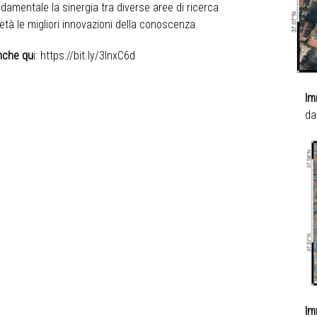
amentale la sinergia tra diverse aree di ricerca
ietà le migliori innovazioni della conoscenza.
anche qu
i:
https://bit.ly/3InxC6d
Im
da
Im