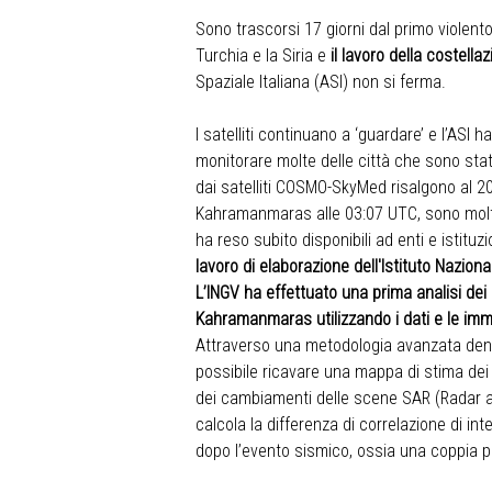
Sono trascorsi 17 giorni dal primo violento
Turchia e la Siria e
il lavoro della costell
Spaziale Italiana (ASI) non si ferma.
I satelliti continuano a ‘guardare’ e l’ASI
monitorare molte delle città che sono sta
dai satelliti COSMO-SkyMed risalgono al 20
Kahramanmaras alle 03:07 UTC, sono moltis
ha reso subito disponibili ad enti e istituz
lavoro di elaborazione dell'Istituto Nazion
L’INGV ha effettuato una prima analisi dei d
Kahramanmaras utilizzando i dati e le i
Attraverso una metodologia avanzata denom
possibile ricavare una mappa di stima dei
dei cambiamenti delle scene SAR (Radar ad 
calcola la differenza di correlazione di int
dopo l’evento sismico, ossia una coppia p