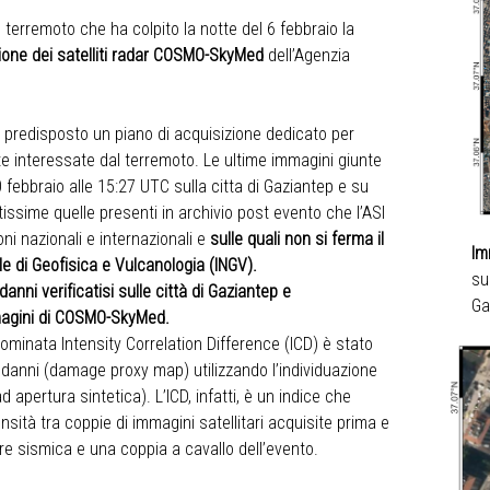
 terremoto che ha colpito la notte del 6 febbraio la
azione dei satelliti radar COSMO-SkyMed
dell’Agenzia
 ha predisposto un piano di acquisizione dedicato per
te interessate dal terremoto. Le ultime immagini giunte
 febbraio alle 15:27 UTC sulla citta di Gaziantep e su
sime quelle presenti in archivio post evento che l’ASI
ioni nazionali e internazionali e
sulle quali non si ferma il
Im
ale di Geofisica e Vulcanologia (INGV).
su
anni verificatisi sulle città di Gaziantep e
Ga
mmagini di COSMO-SkyMed.
inata Intensity Correlation Difference (ICD) è stato
 danni (damage proxy map) utilizzando l’individuazione
apertura sintetica). L’ICD, infatti, è un indice che
ensità tra coppie di immagini satellitari acquisite prima e
re sismica e una coppia a cavallo dell’evento.