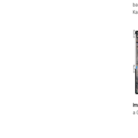
ba
Ka
Im
a 