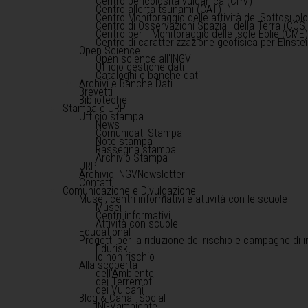
Centro pericolosità vulcanica (CPV)
Centro allerta tsunami (CAT)
Centro Monitoraggio delle attività del Sottosuol
Centro di Osservazioni Spaziali della Terra (COS 
Centro per il Monitoraggio delle Isole Eolie (CME
Centro di caratterizzazione geofisica per Einst
Open Science
Open science all'INGV
Ufficio gestione dati
Cataloghi e banche dati
Archivi e Banche Dati
Brevetti
Biblioteche
Stampa e URP
Ufficio stampa
News
Comunicati Stampa
Note stampa
Rassegna stampa
Archivio Stampa
URP
Archivio INGVNewsletter
Contatti
Comunicazione e Divulgazione
Musei, centri informativi e attività con le scuole
Musei
Centri informativi
Attività con scuole
Educational
Progetti per la riduzione del rischio e campagne di 
Edurisk
Io non rischio
Alla scoperta
dell'Ambiente
dei Terremoti
dei Vulcani
Blog & Canali Social
INGVambiente