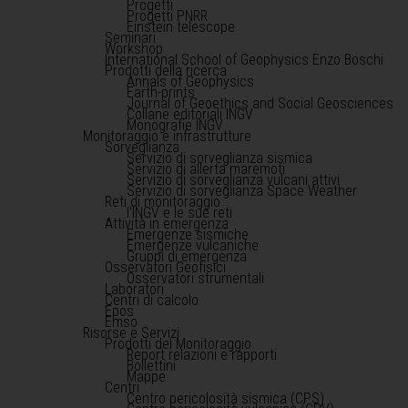
Progetti
Progetti PNRR
Einstein telescope
Seminari
Workshop
International School of Geophysics Enzo Boschi
Prodotti della ricerca
Annals of Geophysics
Earth-prints
Journal of Geoethics and Social Geosciences
Collane editoriali INGV
Monografie INGV
Monitoraggio e infrastrutture
Sorveglianza
Servizio di sorveglianza sismica
Servizio di allerta maremoti
Servizio di sorveglianza vulcani attivi
Servizio di sorveglianza Space Weather
Reti di monitoraggio
l'INGV e le sue reti
Attività in emergenza
Emergenze sismiche
Emergenze vulcaniche
Gruppi di emergenza
Osservatori Geofisici
Osservatori strumentali
Laboratori
Centri di calcolo
Epos
Emso
Risorse e Servizi
Prodotti del Monitoraggio
Report relazioni e rapporti
Bollettini
Mappe
Centri
Centro pericolosità sismica (CPS)