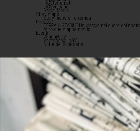
INGVterremoti
INGVvulcani
Social Media
Story maps
Story maps e Terremoti
Podcast
TERRA INSTABILE Un viaggio nel cuore del nostr
Altro che mappamondo
Eventi
25anniINGV
Ventennale INGV
Notte dei Ricercatori