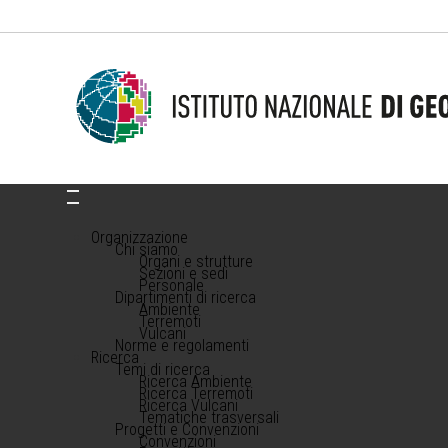
Organizzazione
Chi siamo
Organi e strutture
Sezioni e sedi
Personale
Dipartimenti di ricerca
Ambiente
Terremoti
Vulcani
Norme e regolamenti
Ricerca
Temi di ricerca
Ricerca Ambiente
Ricerca Terremoti
Ricerca Vulcani
Tematiche trasversali
Progetti e Convenzioni
Convenzioni