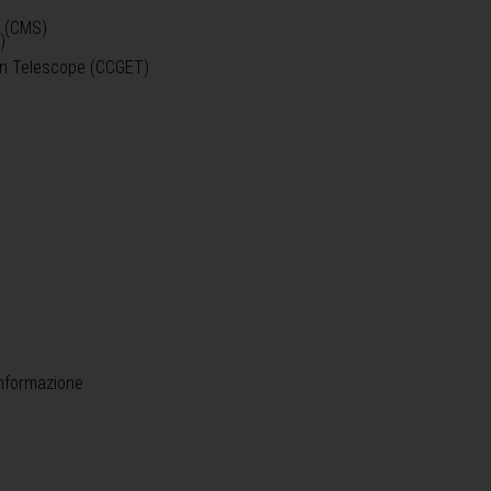
o (CMS)
)
)
ein Telescope (CCGET)
informazione