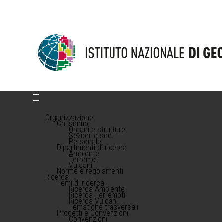
Organizzazione
Chi siamo
Organi e strutture
Sezioni e sedi
Personale
Dipartimenti di ricerca
Ambiente
Terremoti
Vulcani
Norme e regolamenti
Ricerca
Temi di ricerca
Ricerca Ambiente
Ricerca Terremoti
Ricerca Vulcani
Tematiche trasversali
Progetti e Convenzioni
Convenzioni