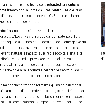
l’analisi del rischio fisico delle
infrastrutture critiche
amma
firmato oggi a Roma dai Presidenti di ENEA e INGV,
o di un evento presso la sede del CNEL, al quale hanno
zioni e imprese del settore.
entro italiano per la sicurezza delle infrastrutture
zione tra ENEA e INGV e incluso dal competente ufficio
e tecnologiche al mondo per la gestione delle emergenze da
o di offrire servizi avanzati come analisi del rischio su
Fo
i eventi naturali e impatto sulle reti, raccolta e analisi di
di
erritoriali e sistemi di previsione meteo-climatica e
uota attorno al mondo della ricerca scientifica e si
i tecnologie all’avanguardia per fornire servizi di analisi
 strategiche per tutto il territorio nazionale.
i, e dimentichiamo troppo facilmente gli eventi calamitosi
o cui siamo quotidianamente sottoposti, come ci ricordava
i, frane, eruzioni, maremoti, alluvioni, emissioni gassose
i naturali che ci saranno sempre. I terremoti colpiranno