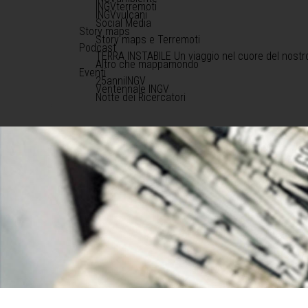
INGVterremoti
INGVvulcani
Social Media
Story maps
Story maps e Terremoti
Podcast
TERRA INSTABILE Un viaggio nel cuore del nostr
Altro che mappamondo
Eventi
25anniINGV
Ventennale INGV
Notte dei Ricercatori