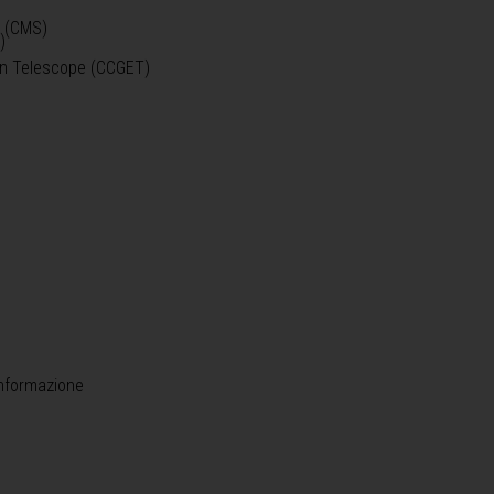
o (CMS)
)
)
ein Telescope (CCGET)
informazione