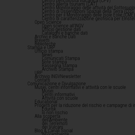
Centro pericolosità vulcanica (CPV)
Centro allerta tsunami (CAT)
Centro Monitoraggio delle attività del Sottosuol
Centro di Osservazioni Spaziali della Terra (COS 
Centro per il Monitoraggio delle Isole Eolie (CME
Centro di caratterizzazione geofisica per Einst
Open Science
Open science all'INGV
Ufficio gestione dati
Cataloghi e banche dati
Archivi e Banche Dati
Brevetti
Biblioteche
Stampa e URP
Ufficio stampa
News
Comunicati Stampa
Note stampa
Rassegna stampa
Archivio Stampa
URP
Archivio INGVNewsletter
Contatti
Comunicazione e Divulgazione
Musei, centri informativi e attività con le scuole
Musei
Centri informativi
Attività con scuole
Educational
Progetti per la riduzione del rischio e campagne di 
Edurisk
Io non rischio
Alla scoperta
dell'Ambiente
dei Terremoti
dei Vulcani
Blog & Canali Social
INGVambiente