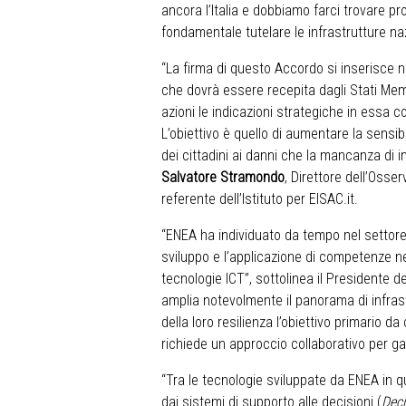
ancora l’Italia e dobbiamo farci trovare p
fondamentale tutelare le infrastrutture na
“La firma di questo Accordo si inserisce n
che dovrà essere recepita dagli Stati Mem
azioni le indicazioni strategiche in essa co
L’obiettivo è quello di aumentare la sensib
dei cittadini ai danni che la mancanza di i
Salvatore Stramondo
, Direttore dell’Osse
referente dell’Istituto per EISAC.it.
“ENEA ha individuato da tempo nel settore 
sviluppo e l’applicazione di competenze nei
tecnologie ICT”, sottolinea il Presidente d
amplia notevolmente il panorama di infrastr
della loro resilienza l’obiettivo primario 
richiede un approccio collaborativo per ga
“Tra le tecnologie sviluppate da ENEA in q
dai sistemi di supporto alle decisioni (
Dec