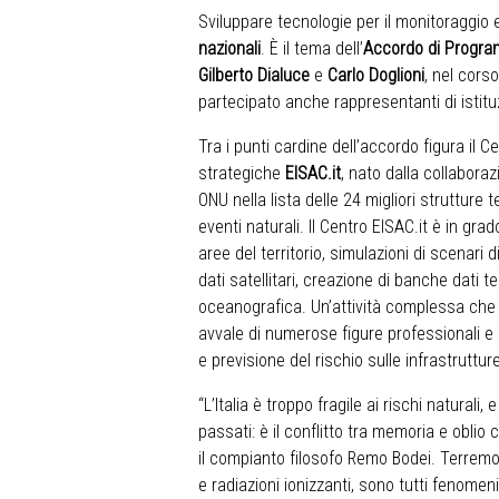
Sviluppare tecnologie per il monitoraggio e 
nazionali
. È il tema dell’
Accordo di Progr
Gilberto Dialuce
e
Carlo Doglioni
, nel cors
partecipato anche rappresentanti di istitu
Tra i punti cardine dell’accordo figura il C
strategiche
EISAC.it
, nato dalla collabora
ONU nella lista delle 24 migliori struttur
eventi naturali. Il Centro EISAC.it è in grad
aree del territorio, simulazioni di scenari d
dati satellitari, creazione di banche dati t
oceanografica. Un’attività complessa che r
avvale di numerose figure professionali e d
e previsione del rischio sulle infrastrutture
“L’Italia è troppo fragile ai rischi natural
passati: è il conflitto tra memoria e obli
il compianto filosofo Remo Bodei. Terremot
e radiazioni ionizzanti, sono tutti fenomen