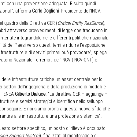
ronti con una prevenzione adeguata. Risulta quindi
zionali”, afferma
Carlo Doglioni
, Presidente dell’INGV.
el quadro della Direttiva CER (
Critical Entity Resilience
),
bri attraverso provvedimenti di legge che traducano in
ntenute integrandole nelle differenti politiche nazionali.
ilità dei Paesi verso questi temi e ridurre l’esposizione
nfrastrutture e di servizi primari può provocare”, spiega
rvatorio Nazionale Terremoti dell’INGV (INGV-ONT) e
delle infrastrutture critiche un asset centrale per lo
 settori dell’ingegneria e della produzione di modelli e
ell’ENEA
Gilberto Dialuce
. “La Direttiva CER – aggiunge –
utture e servizi strategici e identifica nello sviluppo
da conseguire. E noi siamo pronti a questa nuova sfida che
rantire alle infrastrutture una protezione sistemica”.
uesto settore specifico, un posto di rilievo è occupato
ision Support System
), finalizzati al monitoraggio e