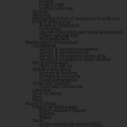
Progetti
Progetti PNRR
Einstein telescope
Seminari
Workshop
International School of Geophysics Enzo Boschi
Prodotti della ricerca
Annals of Geophysics
Earth-prints
Journal of Geoethics and Social Geosciences
Collane editoriali INGV
Monografie INGV
Monitoraggio e infrastrutture
Sorveglianza
Servizio di sorveglianza sismica
Servizio di allerta maremoti
Servizio di sorveglianza vulcani attivi
Servizio di sorveglianza Space Weather
Reti di monitoraggio
l'INGV e le sue reti
Attività in emergenza
Emergenze sismiche
Emergenze vulcaniche
Gruppi di emergenza
Osservatori Geofisici
Osservatori strumentali
Laboratori
Centri di calcolo
Epos
Emso
Risorse e Servizi
Prodotti del Monitoraggio
Report relazioni e rapporti
Bollettini
Mappe
Centri
Centro pericolosità sismica (CPS)