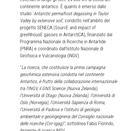
continente antartico. È quanto è emerso dallo
studio ‘
Antarctic permafrost degassing in Taylor
Valley by extensive soil’,
condotto nell’ambito del
progetto SENECA (SourcE and impact of
greeNhousE gasses in AntarctiCA), finanziato dal
Programma Nazionale di Ricerche in Antartide
(PNRA) e coordinato dall’Istituto Nazionale di
Geofisica e Vulcanologia (INGV).
“
La ricerca, che costituisce la prima campagna
geochimica estensiva condotta nel continente
Antartico, è frutto della collaborazione internazionale
tra l’INGV, il GNS Science (Nuova Zelanda),
l’Università di Otago (Nuova Zelanda), l’Università di
Oslo (Norvegia), l’Università Sapienza di Roma,
l’Università di Padova e l'Istituto di geologia
ambientale e geoingegneria del Consiglio nazionale
delle ricerche (Cnr-Igag)”
, sottolinea Fabio Florindo,
dirigente di ricerca INGV.