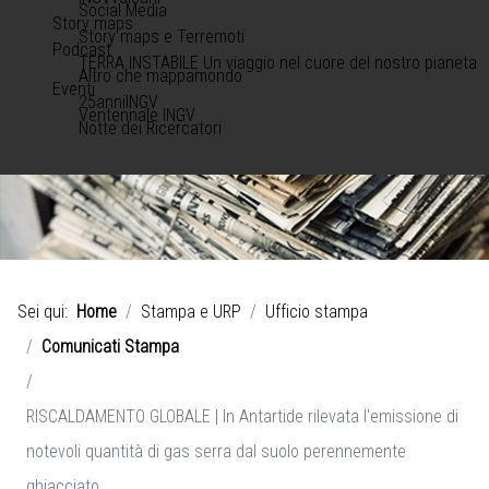
Social Media
Story maps
Story maps e Terremoti
Podcast
TERRA INSTABILE Un viaggio nel cuore del nostro pianeta
Altro che mappamondo
Eventi
25anniINGV
Ventennale INGV
Notte dei Ricercatori
Sei qui:
Home
Stampa e URP
Ufficio stampa
Comunicati Stampa
RISCALDAMENTO GLOBALE | In Antartide rilevata l'emissione di
notevoli quantità di gas serra dal suolo perennemente
ghiacciato