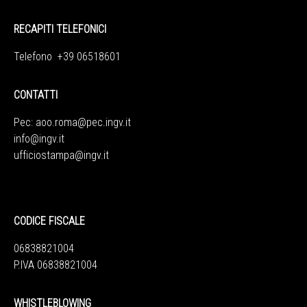
RECAPITI TELEFONICI
Telefono +39 06518601
CONTATTI
Pec:
aoo.roma@pec.ingv.it
info@ingv.it
ufficiostampa@ingv.it
CODICE FISCALE
06838821004
P.IVA 06838821004
WHISTLEBLOWING