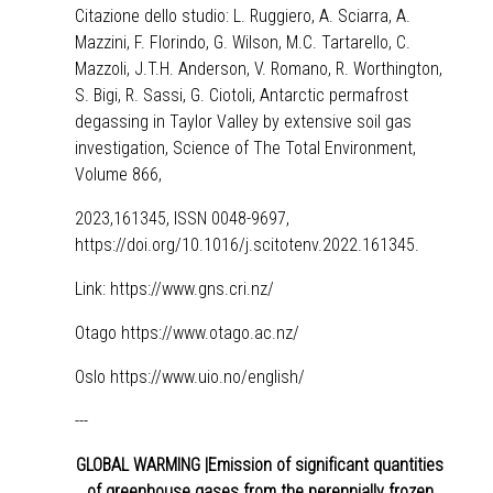
Citazione dello studio: L. Ruggiero, A. Sciarra, A.
Mazzini, F. Florindo, G. Wilson, M.C. Tartarello, C.
Mazzoli, J.T.H. Anderson, V. Romano, R. Worthington,
S. Bigi, R. Sassi, G. Ciotoli, Antarctic permafrost
degassing in Taylor Valley by extensive soil gas
investigation, Science of The Total Environment,
Volume 866,
2023,161345, ISSN 0048-9697,
https://doi.org/10.1016/j.scitotenv.2022.161345.
Link:
https://www.gns.cri.nz/
Otago https://www.otago.ac.nz/
Oslo
https://www.uio.no/english/
---
GLOBAL WARMING |Emission of significant quantities
of greenhouse gases from the perennially frozen