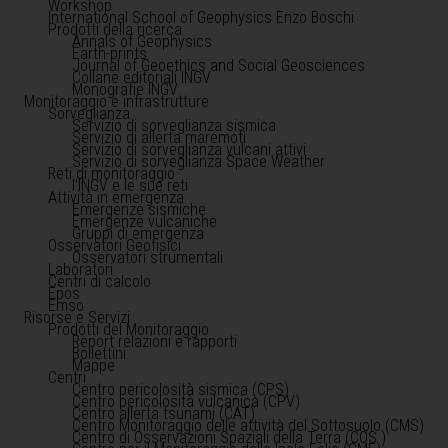
Workshop
International School of Geophysics Enzo Boschi
Prodotti della ricerca
Annals of Geophysics
Earth-prints
Journal of Geoethics and Social Geosciences
Collane editoriali INGV
Monografie INGV
Monitoraggio e infrastrutture
Sorveglianza
Servizio di sorveglianza sismica
Servizio di allerta maremoti
Servizio di sorveglianza vulcani attivi
Servizio di sorveglianza Space Weather
Reti di monitoraggio
l'INGV e le sue reti
Attività in emergenza
Emergenze sismiche
Emergenze vulcaniche
Gruppi di emergenza
Osservatori Geofisici
Osservatori strumentali
Laboratori
Centri di calcolo
Epos
Emso
Risorse e Servizi
Prodotti del Monitoraggio
Report relazioni e rapporti
Bollettini
Mappe
Centri
Centro pericolosità sismica (CPS)
Centro pericolosità vulcanica (CPV)
Centro allerta tsunami (CAT)
Centro Monitoraggio delle attività del Sottosuolo (CMS)
Centro di Osservazioni Spaziali della Terra (COS )