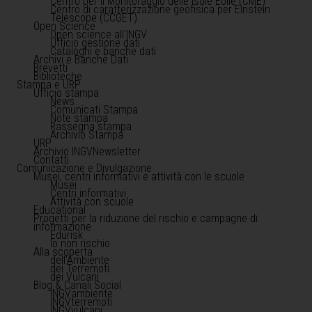
Centro per il Monitoraggio delle Isole Eolie (CME)
Centro di caratterizzazione geofisica per Einstein
Telescope (CCGET)
Open Science
Open science all'INGV
Ufficio gestione dati
Cataloghi e banche dati
Archivi e Banche Dati
Brevetti
Biblioteche
Stampa e URP
Ufficio stampa
News
Comunicati Stampa
Note stampa
Rassegna stampa
Archivio Stampa
URP
Archivio INGVNewsletter
Contatti
Comunicazione e Divulgazione
Musei, centri informativi e attività con le scuole
Musei
Centri informativi
Attività con scuole
Educational
Progetti per la riduzione del rischio e campagne di
informazione
Edurisk
Io non rischio
Alla scoperta
dell'Ambiente
dei Terremoti
dei Vulcani
Blog & Canali Social
INGVambiente
INGVterremoti
INGVvulcani