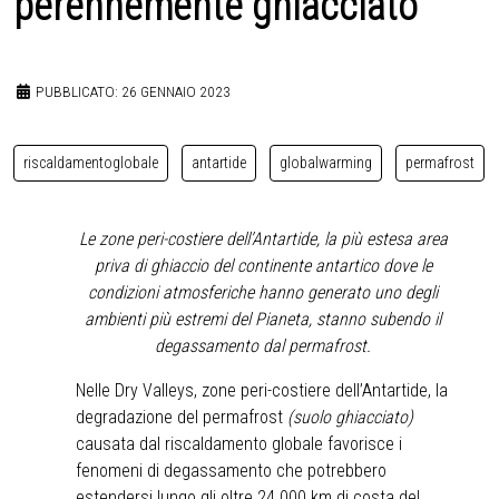
perennemente ghiacciato
PUBBLICATO: 26 GENNAIO 2023
riscaldamentoglobale
antartide
globalwarming
permafrost
Le zone peri-costiere dell’Antartide, la più estesa area
priva di ghiaccio del continente antartico dove le
condizioni atmosferiche hanno generato uno degli
ambienti più estremi del Pianeta, stanno subendo il
degassamento dal permafrost.
Nelle Dry Valleys, zone peri-costiere dell’Antartide, la
degradazione del permafrost
(suolo ghiacciato)
causata dal riscaldamento globale favorisce i
fenomeni di degassamento che potrebbero
estendersi lungo gli oltre 24.000 km di costa del