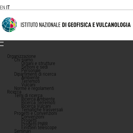
EN
IT
Organizzazione
Chi siamo
Organi e strutture
Sezioni e sedi
Personale
Dipartimenti di ricerca
Ambiente
Terremoti
Vulcani
Norme e regolamenti
Ricerca
Temi di ricerca
Ricerca Ambiente
Ricerca Terremoti
Ricerca Vulcani
Tematiche trasversali
Progetti e Convenzioni
Convenzioni
Progetti
Progetti PNRR
Einstein telescope
Seminari