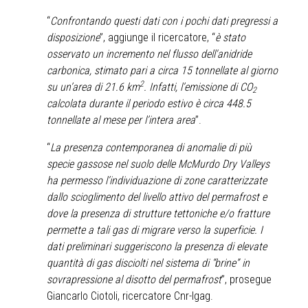
“
Confrontando questi dati con i pochi dati pregressi a
disposizione
”, aggiunge il ricercatore, “
è stato
osservato un incremento nel flusso dell'anidride
carbonica, stimato pari a circa 15 tonnellate al giorno
2
su un’area di 21.6 km
. Infatti, l’emissione di CO
2
calcolata durante il periodo estivo è circa 448.5
tonnellate al mese per l’intera area
”.
“
La presenza contemporanea di anomalie di più
specie gassose nel suolo delle McMurdo Dry Valleys
ha permesso l’individuazione di zone caratterizzate
dallo scioglimento del livello attivo del permafrost e
dove la presenza di strutture tettoniche e/o fratture
permette a tali gas di migrare verso la superficie. I
dati preliminari suggeriscono la presenza di elevate
quantità di gas disciolti nel sistema di “brine” in
sovrapressione al disotto del permafrost
”, prosegue
Giancarlo Ciotoli, ricercatore Cnr-Igag.