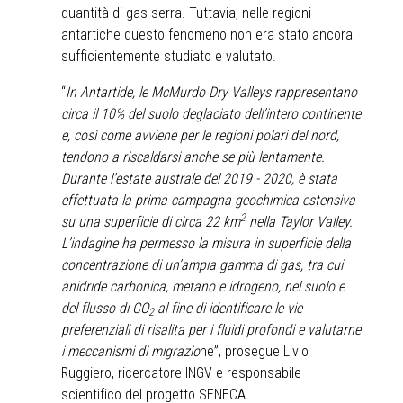
quantità di gas serra. Tuttavia, nelle regioni
antartiche questo fenomeno non era stato ancora
sufficientemente studiato e valutato.
“
In Antartide, le McMurdo Dry Valleys rappresentano
circa il 10% del suolo deglaciato dell’intero continente
e, così come avviene per le regioni polari del nord,
tendono a riscaldarsi anche se più lentamente.
Durante l’estate australe del 2019 - 2020, è stata
effettuata la prima campagna geochimica estensiva
2
su una superficie di circa 22 km
nella Taylor Valley.
L’indagine ha permesso la misura in superficie della
concentrazione di un’ampia gamma di gas, tra cui
anidride carbonica, metano e idrogeno, nel suolo e
del flusso di CO
al fine di identificare le vie
2
preferenziali di risalita per i fluidi profondi e valutarne
i meccanismi di migrazio
ne”, prosegue Livio
Ruggiero, ricercatore INGV e responsabile
scientifico del progetto SENECA.