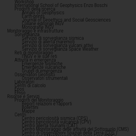
Workshop
International School of Geophysics Enzo Boschi
Prodotti della ricerca
Annals of Geophysics
Earth-prints
Journal of Geoethics and Social Geosciences
Collane editoriali INGV
Monografie INGV
Monitoraggio e infrastrutture
Sorveglianza
Servizio di sorveglianza sismica
Servizio di allerta maremoti
Servizio di sorveglianza vulcani attivi
Servizio di sorveglianza Space Weather
Reti di monitoraggio
l'INGV e le sue reti
Attività in emergenza
Emergenze sismiche
Emergenze vulcaniche
Gruppi di emergenza
Osservatori Geofisici
Osservatori strumentali
Laboratori
Centri di calcolo
Epos
Emso
Risorse e Servizi
Prodotti del Monitoraggio
Report relazioni e rapporti
Bollettini
Mappe
Centri
Centro pericolosità sismica (CPS)
Centro pericolosità vulcanica (CPV)
Centro allerta tsunami (CAT)
Centro Monitoraggio delle attività del Sottosuolo (CMS)
Centro di Osservazioni Spaziali della Terra (COS )