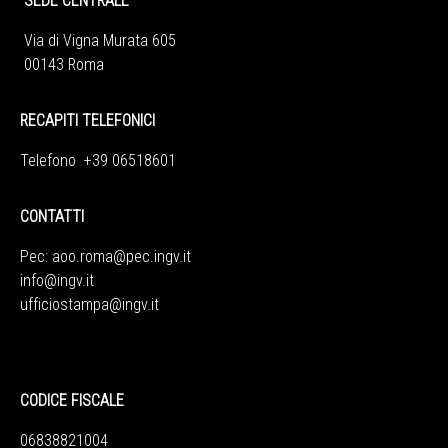
SEDE CENTRALE
Via di Vigna Murata 605
00143 Roma
RECAPITI TELEFONICI
Telefono +39 06518601
CONTATTI
Pec:
aoo.roma@pec.ingv.it
info@ingv.it
ufficiostampa@ingv.it
CODICE FISCALE
06838821004