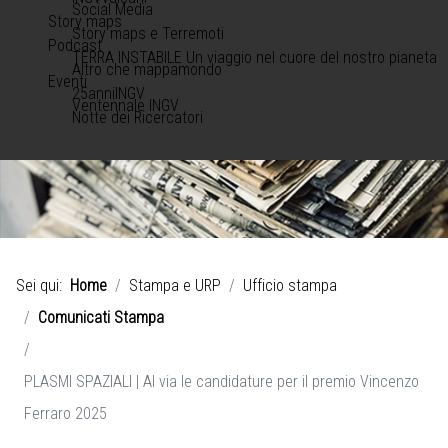
Social Media
Story maps
Story maps e Terremoti
Podcast
TERRA INSTABILE Un viaggio nel cuore del nostro pianeta
Altro che mappamondo
Eventi
25anniINGV
Ventennale INGV
Notte dei Ricercatori
Sei qui:
Home
Stampa e URP
Ufficio stampa
Comunicati Stampa
PLASMI SPAZIALI | Al via le candidature per il premio Vincenzo
Ferraro 2025