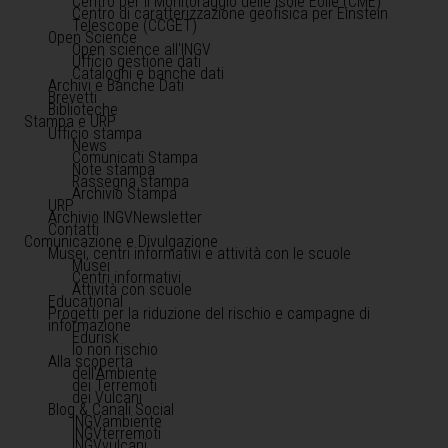
Centro per il Monitoraggio delle Isole Eolie (CME)
Centro di caratterizzazione geofisica per Einstein
Telescope (CCGET)
Open Science
Open science all'INGV
Ufficio gestione dati
Cataloghi e banche dati
Archivi e Banche Dati
Brevetti
Biblioteche
Stampa e URP
Ufficio stampa
News
Comunicati Stampa
Note stampa
Rassegna stampa
Archivio Stampa
URP
Archivio INGVNewsletter
Contatti
Comunicazione e Divulgazione
Musei, centri informativi e attività con le scuole
Musei
Centri informativi
Attività con scuole
Educational
Progetti per la riduzione del rischio e campagne di
informazione
Edurisk
Io non rischio
Alla scoperta
dell'Ambiente
dei Terremoti
dei Vulcani
Blog & Canali Social
INGVambiente
INGVterremoti
INGVvulcani