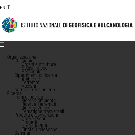
EN
IT
Organizzazione
Chi siamo
Organi e strutture
Sezioni e sedi
Personale
Dipartimenti di ricerca
Ambiente
Terremoti
Vulcani
Norme e regolamenti
Ricerca
Temi di ricerca
Ricerca Ambiente
Ricerca Terremoti
Ricerca Vulcani
Tematiche trasversali
Progetti e Convenzioni
Convenzioni
Progetti
Progetti PNRR
Einstein telescope
Seminari