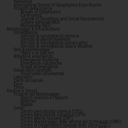
Workshop
International School of Geophysics Enzo Boschi
Prodotti della ricerca
Annals of Geophysics
Earth-prints
Journal of Geoethics and Social Geosciences
Collane editoriali INGV
Monografie INGV
Monitoraggio e infrastrutture
Sorveglianza
Servizio di sorveglianza sismica
Servizio di allerta maremoti
Servizio di sorveglianza vulcani attivi
Servizio di sorveglianza Space Weather
Reti di monitoraggio
l'INGV e le sue reti
Attività in emergenza
Emergenze sismiche
Emergenze vulcaniche
Gruppi di emergenza
Osservatori Geofisici
Osservatori strumentali
Laboratori
Centri di calcolo
Epos
Emso
Risorse e Servizi
Prodotti del Monitoraggio
Report relazioni e rapporti
Bollettini
Mappe
Centri
Centro pericolosità sismica (CPS)
Centro pericolosità vulcanica (CPV)
Centro allerta tsunami (CAT)
Centro Monitoraggio delle attività del Sottosuolo (CMS)
Centro di Osservazioni Spaziali della Terra (COS )