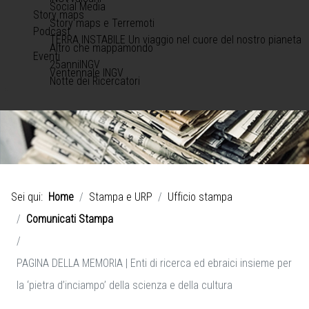
Social Media
Story maps
Story maps e Terremoti
Podcast
TERRA INSTABILE Un viaggio nel cuore del nostro pianeta
Altro che mappamondo
Eventi
25anniINGV
Ventennale INGV
Notte dei Ricercatori
Sei qui:
Home
Stampa e URP
Ufficio stampa
Comunicati Stampa
PAGINA DELLA MEMORIA | Enti di ricerca ed ebraici insieme per
la ‘pietra d’inciampo’ della scienza e della cultura