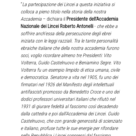
“
La partecipazione dei Lincei a questa iniziativa si
colloca a pieno titolo nella storia della nostra
Accademia
– dichiara il
Presidente dell’Accademia
Nazionale dei Lincei Roberto Antonelli
-
che ebbe a
soffrire anch’essa della persecuzione degli ebrei
iniziata con le leggi razziali. Tra le tante personalità
ebraiche italiane che della nostra accademia furono
soci, voglio ricordare almeno tre Presidenti: Vito
Volterra, Guido Castelnuovo e Beniamino Segre. Vito
Volterra fu un esempio limpido di etica umana, civile
e democratica. Senatore a vita nel 1905, fu uno dei
firmatari nel 1926 del Manifesto degli intellettuali
antifascisti promosso da Benedetto Croce e uno dei
dodici professori universitari italiani che rifiutò nel
1931 di giurare fedeltà al fascismo così decadendo
dalla cattedra e poi dall’Accademia dei Lincei. Guido
Castelnuovo, che con grande generosità di scienziato
e italiano, profuse tutte le sue energie per rifondare
nella Repubblica i Lincei soppressi dal fascismo