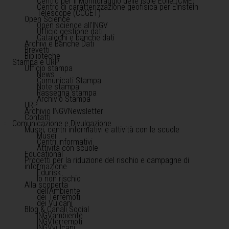
Centro per il Monitoraggio delle Isole Eolie (CME)
Centro di caratterizzazione geofisica per Einstein
Telescope (CCGET)
Open Science
Open science all'INGV
Ufficio gestione dati
Cataloghi e banche dati
Archivi e Banche Dati
Brevetti
Biblioteche
Stampa e URP
Ufficio stampa
News
Comunicati Stampa
Note stampa
Rassegna stampa
Archivio Stampa
URP
Archivio INGVNewsletter
Contatti
Comunicazione e Divulgazione
Musei, centri informativi e attività con le scuole
Musei
Centri informativi
Attività con scuole
Educational
Progetti per la riduzione del rischio e campagne di
informazione
Edurisk
Io non rischio
Alla scoperta
dell'Ambiente
dei Terremoti
dei Vulcani
Blog & Canali Social
INGVambiente
INGVterremoti
INGVvulcani