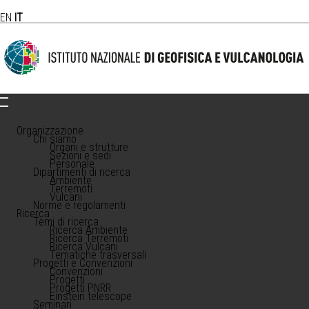
EN
IT
Organizzazione
Chi siamo
Organi e strutture
Sezioni e sedi
Personale
Dipartimenti di ricerca
Ambiente
Terremoti
Vulcani
Norme e regolamenti
Ricerca
Temi di ricerca
Ricerca Ambiente
Ricerca Terremoti
Ricerca Vulcani
Tematiche trasversali
Progetti e Convenzioni
Convenzioni
Progetti
Progetti PNRR
Einstein telescope
Seminari