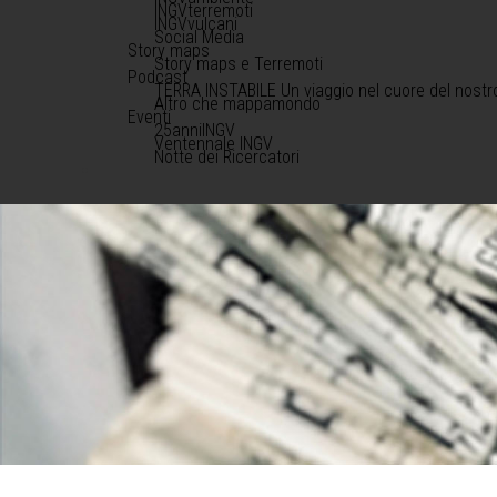
INGVterremoti
INGVvulcani
Social Media
Story maps
Story maps e Terremoti
Podcast
TERRA INSTABILE Un viaggio nel cuore del nostr
Altro che mappamondo
Eventi
25anniINGV
Ventennale INGV
Notte dei Ricercatori