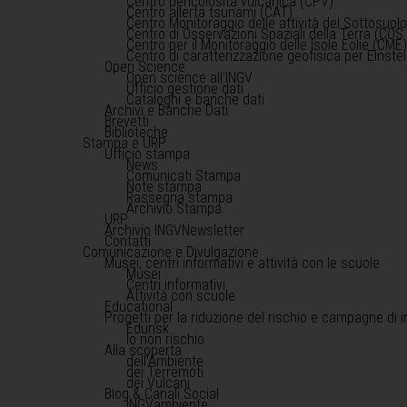
Centro pericolosità vulcanica (CPV)
Centro allerta tsunami (CAT)
Centro Monitoraggio delle attività del Sottosuol
Centro di Osservazioni Spaziali della Terra (COS 
Centro per il Monitoraggio delle Isole Eolie (CME
Centro di caratterizzazione geofisica per Einst
Open Science
Open science all'INGV
Ufficio gestione dati
Cataloghi e banche dati
Archivi e Banche Dati
Brevetti
Biblioteche
Stampa e URP
Ufficio stampa
News
Comunicati Stampa
Note stampa
Rassegna stampa
Archivio Stampa
URP
Archivio INGVNewsletter
Contatti
Comunicazione e Divulgazione
Musei, centri informativi e attività con le scuole
Musei
Centri informativi
Attività con scuole
Educational
Progetti per la riduzione del rischio e campagne di 
Edurisk
Io non rischio
Alla scoperta
dell'Ambiente
dei Terremoti
dei Vulcani
Blog & Canali Social
INGVambiente