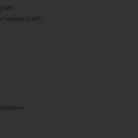
o (CMS)
)
)
ein Telescope (CCGET)
informazione