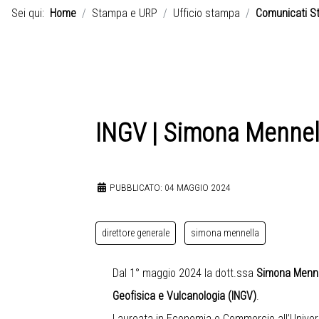
Sei qui:
Home
Stampa e URP
Ufficio stampa
Comunicati S
INGV | Simona Mennella
PUBBLICATO: 04 MAGGIO 2024
direttore generale
simona mennella
Dal 1° maggio 2024 la dott.ssa
Simona Mennell
Geofisica e Vulcanologia (INGV)
.
Laureata in Economia e Commercio all’Univer