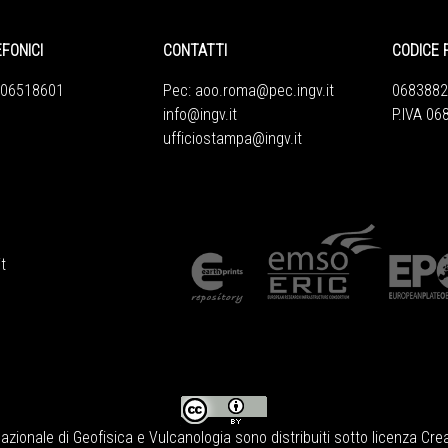
EFONICI
CONTATTI
CODICE 
 06518601
Pec:
aoo.roma@pec.ingv.it
0683882
info@ingv.it
P.IVA 0
ufficiostampa@ingv.it
t
Nazionale di Geofisica e Vulcanologia
sono distribuiti sotto licenza
Crea