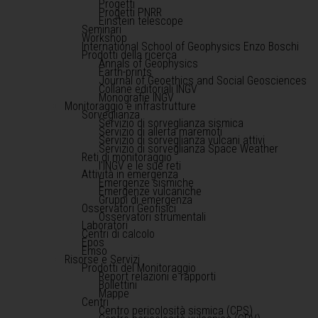
Progetti
Progetti PNRR
Einstein telescope
Seminari
Workshop
International School of Geophysics Enzo Boschi
Prodotti della ricerca
Annals of Geophysics
Earth-prints
Journal of Geoethics and Social Geosciences
Collane editoriali INGV
Monografie INGV
Monitoraggio e infrastrutture
Sorveglianza
Servizio di sorveglianza sismica
Servizio di allerta maremoti
Servizio di sorveglianza vulcani attivi
Servizio di sorveglianza Space Weather
Reti di monitoraggio
l'INGV e le sue reti
Attività in emergenza
Emergenze sismiche
Emergenze vulcaniche
Gruppi di emergenza
Osservatori Geofisici
Osservatori strumentali
Laboratori
Centri di calcolo
Epos
Emso
Risorse e Servizi
Prodotti del Monitoraggio
Report relazioni e rapporti
Bollettini
Mappe
Centri
Centro pericolosità sismica (CPS)