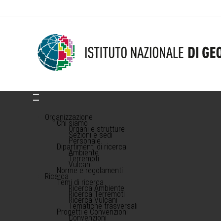
Organizzazione
Chi siamo
Organi e strutture
Sezioni e sedi
Personale
Dipartimenti di ricerca
Ambiente
Terremoti
Vulcani
Norme e regolamenti
Ricerca
Temi di ricerca
Ricerca Ambiente
Ricerca Terremoti
Ricerca Vulcani
Tematiche trasversali
Progetti e Convenzioni
Convenzioni