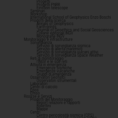
Progetti
Progetti PNRR
Einstein telescope
Seminari
Workshop
International School of Geophysics Enzo Boschi
Prodotti della ricerca
Annals of Geophysics
Earth-prints
Journal of Geoethics and Social Geosciences
Collane editoriali INGV
Monografie INGV
Monitoraggio e infrastrutture
Sorveglianza
Servizio di sorveglianza sismica
Servizio di allerta maremoti
Servizio di sorveglianza vulcani attivi
Servizio di sorveglianza Space Weather
Reti di monitoraggio
l'INGV e le sue reti
Attività in emergenza
Emergenze sismiche
Emergenze vulcaniche
Gruppi di emergenza
Osservatori Geofisici
Osservatori strumentali
Laboratori
Centri di calcolo
Epos
Emso
Risorse e Servizi
Prodotti del Monitoraggio
Report relazioni e rapporti
Bollettini
Mappe
Centri
Centro pericolosità sismica (CPS)