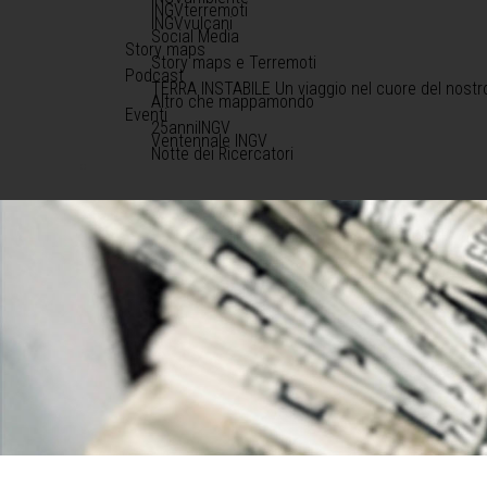
INGVterremoti
INGVvulcani
Social Media
Story maps
Story maps e Terremoti
Podcast
TERRA INSTABILE Un viaggio nel cuore del nostr
Altro che mappamondo
Eventi
25anniINGV
Ventennale INGV
Notte dei Ricercatori