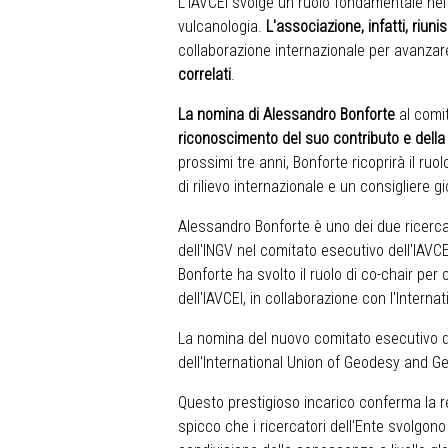
L'IAVCEI svolge un ruolo fondamentale nel
vulcanologia.
L'associazione, infatti, riu
collaborazione internazionale per avanza
correlati
.
La nomina di Alessandro Bonforte
al comi
riconoscimento del suo contributo e dell
prossimi tre anni, Bonforte ricoprirà il ruol
di rilievo internazionale e un consigliere 
Alessandro Bonforte è uno dei due ricercato
dell'INGV nel comitato esecutivo dell'IAVC
Bonforte ha svolto il ruolo di co-chair p
dell'IAVCEI, in collaborazione con l'
Interna
La nomina del nuovo comitato esecutivo d
dell'
International Union of Geodesy and G
Questo prestigioso incarico conferma la re
spicco che i ricercatori dell'Ente svolgono 