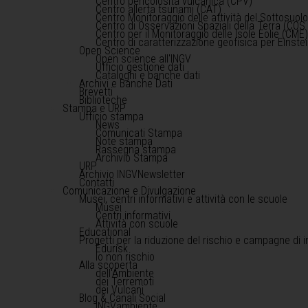
Centro pericolosità vulcanica (CPV)
Centro allerta tsunami (CAT)
Centro Monitoraggio delle attività del Sottosuol
Centro di Osservazioni Spaziali della Terra (COS 
Centro per il Monitoraggio delle Isole Eolie (CME
Centro di caratterizzazione geofisica per Einst
Open Science
Open science all'INGV
Ufficio gestione dati
Cataloghi e banche dati
Archivi e Banche Dati
Brevetti
Biblioteche
Stampa e URP
Ufficio stampa
News
Comunicati Stampa
Note stampa
Rassegna stampa
Archivio Stampa
URP
Archivio INGVNewsletter
Contatti
Comunicazione e Divulgazione
Musei, centri informativi e attività con le scuole
Musei
Centri informativi
Attività con scuole
Educational
Progetti per la riduzione del rischio e campagne di 
Edurisk
Io non rischio
Alla scoperta
dell'Ambiente
dei Terremoti
dei Vulcani
Blog & Canali Social
INGVambiente