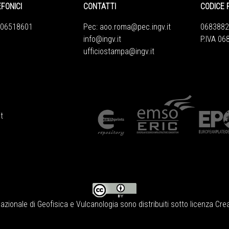
EFONICI
CONTATTI
CODICE 
 06518601
Pec:
aoo.roma@pec.ingv.it
0683882
info@ingv.it
P.IVA 0
ufficiostampa@ingv.it
t
Nazionale di Geofisica e Vulcanologia
sono distribuiti sotto licenza
Crea