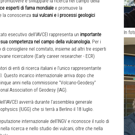
 promuovere e sviluppare la ricerca nel campo della
nisce esperti di fama mondiale
e promuove la
re la conoscenza
sui vulcani e i processi geologici
In fo
tato esecutivo dell'IAVCEI rappresenta un
importante
a sua competenza nel campo della vulcanologia.
Per i
o di consigliere nel comitato, insieme ad altri tre esperti
giovane ricercatore (Early career researcher - ECR)
ri di enti di ricerca italiani e l'unico rappresentante
EI. Questo incarico internazionale arriva dopo che
er cinque anni nella commissione "Volcano-Geodesy"
tional Association of Geodesy (IAG)
.
ell'IAVCEI avverrà durante l'assemblea generale
eophysics (IUGG)
che si terrà a Berlino il 18 luglio.
putazione internazionale dell'INGV e riconosce il ruolo di
nella ricerca e nello studio dei vulcani, oltre che nella