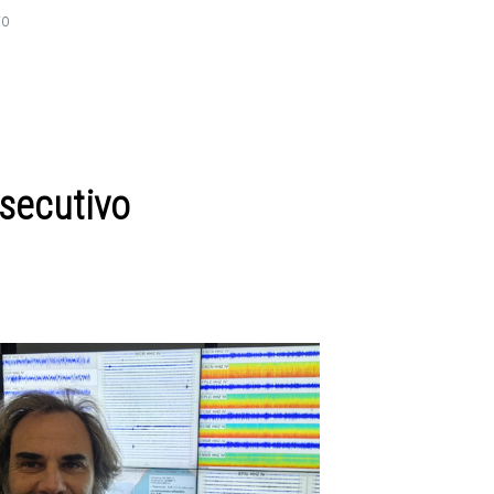
vo
esecutivo