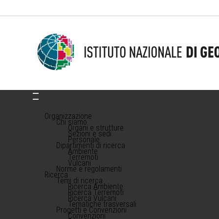
Organizzazione
Chi siamo
Organi e strutture
Sezioni e sedi
Personale
Dipartimenti di ricerca
Ambiente
Terremoti
Vulcani
Norme e regolamenti
Ricerca
Temi di ricerca
Ricerca Ambiente
Ricerca Terremoti
Ricerca Vulcani
Tematiche trasversali
Progetti e Convenzioni
Convenzioni