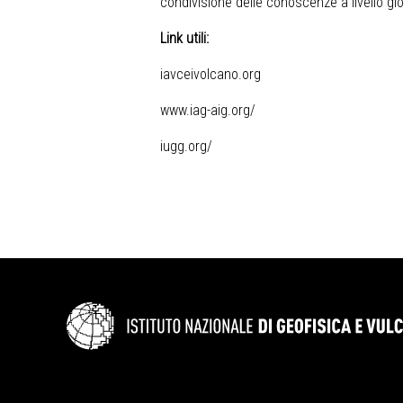
condivisione delle conoscenze a livello gl
Link utili:
iavceivolcano.org
www.iag-aig.org/
iugg.org/