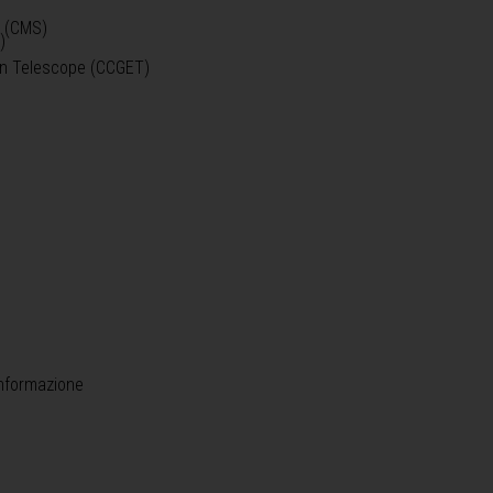
o (CMS)
)
)
ein Telescope (CCGET)
informazione