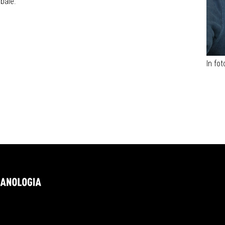
obale.
In fo