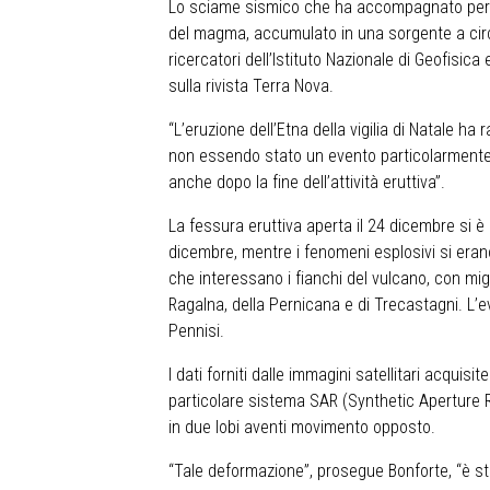
Lo sciame sismico che ha accompagnato per gior
del magma, accumulato in una sorgente a circa 
ricercatori dell’Istituto Nazionale di Geofis
sulla rivista Terra Nova.
“L’eruzione dell’Etna della vigilia di Natale h
non essendo stato un evento particolarmente s
anche dopo la fine dell’attività eruttiva”.
La fessura eruttiva aperta il 24 dicembre si è 
dicembre, mentre i fenomeni esplosivi si erano 
che interessano i fianchi del vulcano, con migl
Ragalna, della Pernicana e di Trecastagni. L’ev
Pennisi.
I dati forniti dalle immagini satellitari acqui
particolare sistema SAR (Synthetic Aperture Ra
in due lobi aventi movimento opposto.
“Tale deformazione”, prosegue Bonforte, “è sta