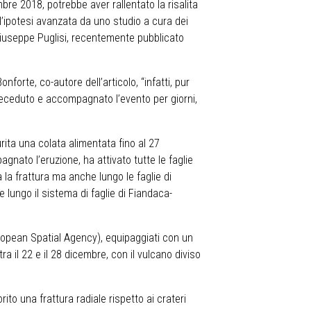
bre 2018, potrebbe aver rallentato la risalita
l’ipotesi avanzata da uno studio a cura dei
 Giuseppe Puglisi, recentemente pubblicato
forte, co-autore dell’articolo, “infatti, pur
preceduto e accompagnato l’evento per giorni,
urita una colata alimentata fino al 27
gnato l’eruzione, ha attivato tutte le faglie
 la frattura ma anche lungo le faglie di
e lungo il sistema di faglie di Fiandaca-
 European Spatial Agency), equipaggiati con un
 il 22 e il 28 dicembre, con il vulcano diviso
to una frattura radiale rispetto ai crateri