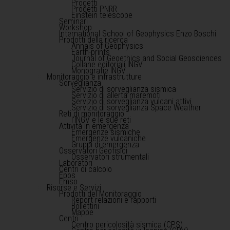
Progetti
Progetti PNRR
Einstein telescope
Seminari
Workshop
International School of Geophysics Enzo Boschi
Prodotti della ricerca
Annals of Geophysics
Earth-prints
Journal of Geoethics and Social Geosciences
Collane editoriali INGV
Monografie INGV
Monitoraggio e infrastrutture
Sorveglianza
Servizio di sorveglianza sismica
Servizio di allerta maremoti
Servizio di sorveglianza vulcani attivi
Servizio di sorveglianza Space Weather
Reti di monitoraggio
l'INGV e le sue reti
Attività in emergenza
Emergenze sismiche
Emergenze vulcaniche
Gruppi di emergenza
Osservatori Geofisici
Osservatori strumentali
Laboratori
Centri di calcolo
Epos
Emso
Risorse e Servizi
Prodotti del Monitoraggio
Report relazioni e rapporti
Bollettini
Mappe
Centri
Centro pericolosità sismica (CPS)