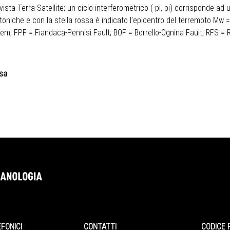
vista Terra-Satellite; un ciclo interferometrico (-pi, pi) corrisponde a
ettoniche e con la stella rossa è indicato l’epicentro del terremoto Mw =
em; FPF = Fiandaca-Pennisi Fault; BOF = Borrello-Ognina Fault; RFS =
esa
EFONICI
CONTATTI
CODICE 