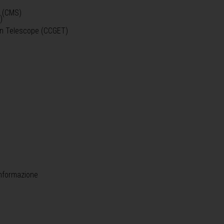
o (CMS)
)
)
ein Telescope (CCGET)
informazione