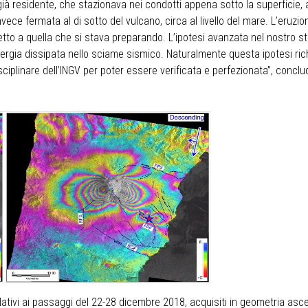
 residente, che stazionava nei condotti appena sotto la superficie, al
vece fermata al di sotto del vulcano, circa al livello del mare. L’eruz
petto a quella che si stava preparando. L’ipotesi avanzata nel nostro s
ergia dissipata nello sciame sismico. Naturalmente questa ipotesi richi
ciplinare dell’INGV per poter essere verificata e perfezionata”, conclud
lativi ai passaggi del 22-28 dicembre 2018, acquisiti in geometria as