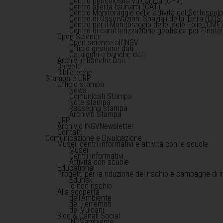
Centro pericolosità vulcanica (CPV)
Centro allerta tsunami (CAT)
Centro Monitoraggio delle attività del Sottosuol
Centro di Osservazioni Spaziali della Terra (COS 
Centro per il Monitoraggio delle Isole Eolie (CME
Centro di caratterizzazione geofisica per Einst
Open Science
Open science all'INGV
Ufficio gestione dati
Cataloghi e banche dati
Archivi e Banche Dati
Brevetti
Biblioteche
Stampa e URP
Ufficio stampa
News
Comunicati Stampa
Note stampa
Rassegna stampa
Archivio Stampa
URP
Archivio INGVNewsletter
Contatti
Comunicazione e Divulgazione
Musei, centri informativi e attività con le scuole
Musei
Centri informativi
Attività con scuole
Educational
Progetti per la riduzione del rischio e campagne di 
Edurisk
Io non rischio
Alla scoperta
dell'Ambiente
dei Terremoti
dei Vulcani
Blog & Canali Social
INGVambiente