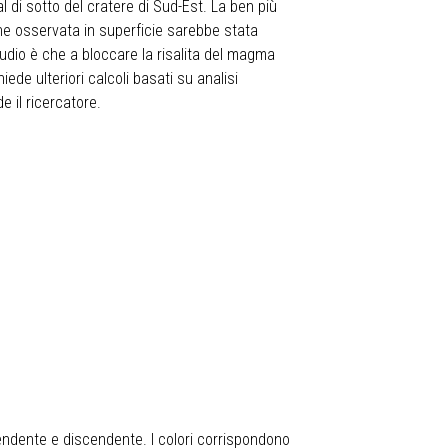
 di sotto del cratere di Sud-Est. La ben più
ione osservata in superficie sarebbe stata
tudio è che a bloccare la risalita del magma
ede ulteriori calcoli basati su analisi
e il ricercatore.
cendente e discendente. I colori corrispondono