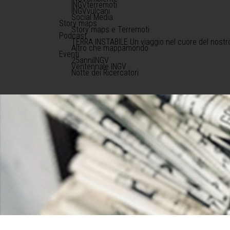
INGVterremoti
INGVvulcani
Social Media
Story maps
Story maps e Terremoti
Podcast
TERRA INSTABILE Un viaggio nel cuore del nostr
Altro che mappamondo
Eventi
25anniINGV
Ventennale INGV
Notte dei Ricercatori