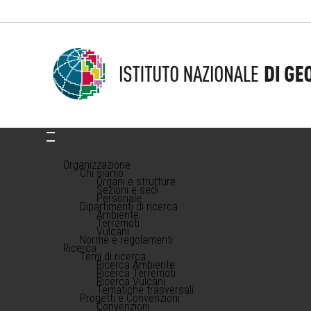
Organizzazione
Chi siamo
Organi e strutture
Sezioni e sedi
Personale
Dipartimenti di ricerca
Ambiente
Terremoti
Vulcani
Norme e regolamenti
Ricerca
Temi di ricerca
Ricerca Ambiente
Ricerca Terremoti
Ricerca Vulcani
Tematiche trasversali
Progetti e Convenzioni
Convenzioni