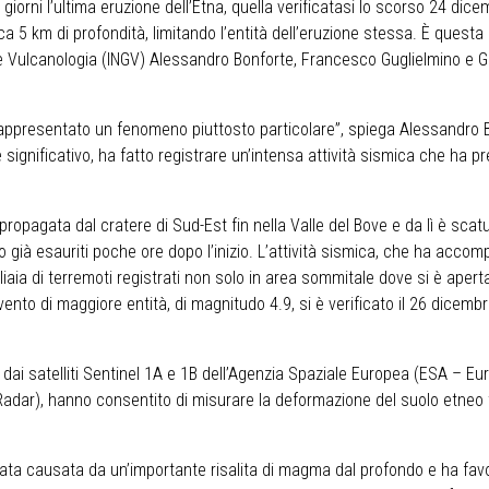
ni l’ultima eruzione dell’Etna, quella verificatasi lo scorso 24 dicem
5 km di profondità, limitando l’entità dell’eruzione stessa. È questa 
ica e Vulcanologia (INGV) Alessandro Bonforte, Francesco Guglielmino e
a rappresentato un fenomeno piuttosto particolare”, spiega Alessandro Bon
ignificativo, ha fatto registrare un’intensa attività sismica che ha 
propagata dal cratere di Sud-Est fin nella Valle del Bove e da lì è scat
già esauriti poche ore dopo l’inizio. L’attività sismica, che ha accompa
iaia di terremoti registrati non solo in area sommitale dove si è aperta
ento di maggiore entità, di magnitudo 4.9, si è verificato il 26 dicembr
site dai satelliti Sentinel 1A e 1B dell’Agenzia Spaziale Europea (ESA –
dar), hanno consentito di misurare la deformazione del suolo etneo tra
ta causata da un’importante risalita di magma dal profondo e ha favori