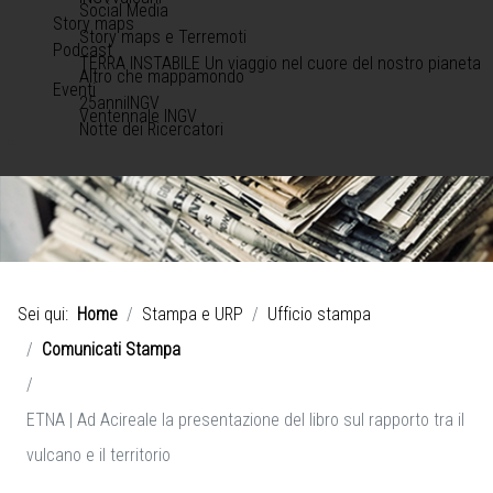
Social Media
Story maps
Story maps e Terremoti
Podcast
TERRA INSTABILE Un viaggio nel cuore del nostro pianeta
Altro che mappamondo
Eventi
25anniINGV
Ventennale INGV
Notte dei Ricercatori
Sei qui:
Home
Stampa e URP
Ufficio stampa
Comunicati Stampa
ETNA | Ad Acireale la presentazione del libro sul rapporto tra il
vulcano e il territorio