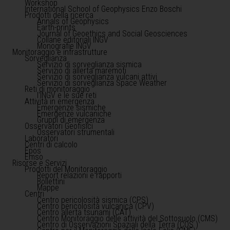
Workshop
International School of Geophysics Enzo Boschi
Prodotti della ricerca
Annals of Geophysics
Earth-prints
Journal of Geoethics and Social Geosciences
Collane editoriali INGV
Monografie INGV
Monitoraggio e infrastrutture
Sorveglianza
Servizio di sorveglianza sismica
Servizio di allerta maremoti
Servizio di sorveglianza vulcani attivi
Servizio di sorveglianza Space Weather
Reti di monitoraggio
l'INGV e le sue reti
Attività in emergenza
Emergenze sismiche
Emergenze vulcaniche
Gruppi di emergenza
Osservatori Geofisici
Osservatori strumentali
Laboratori
Centri di calcolo
Epos
Emso
Risorse e Servizi
Prodotti del Monitoraggio
Report relazioni e rapporti
Bollettini
Mappe
Centri
Centro pericolosità sismica (CPS)
Centro pericolosità vulcanica (CPV)
Centro allerta tsunami (CAT)
Centro Monitoraggio delle attività del Sottosuolo (CMS)
Centro di Osservazioni Spaziali della Terra (COS )