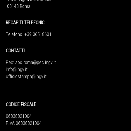
00143 Roma
RECAPITI TELEFONICI
Telefono +39 06518601
CONTATTI
Pec:
aoo.roma@pec.ingv.it
info@ingv.it
ufficiostampa@ingv.it
CODICE FISCALE
06838821004
P.IVA 06838821004