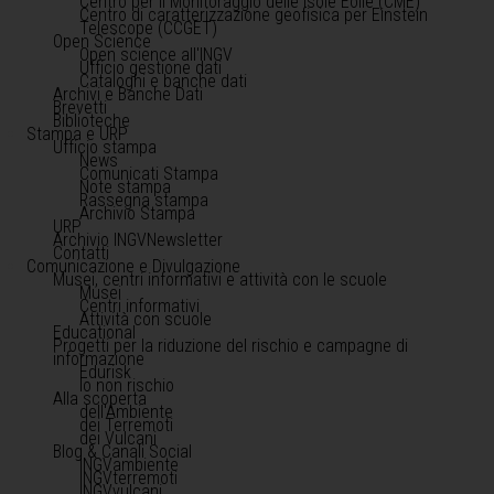
Centro per il Monitoraggio delle Isole Eolie (CME)
Centro di caratterizzazione geofisica per Einstein
Telescope (CCGET)
Open Science
Open science all'INGV
Ufficio gestione dati
Cataloghi e banche dati
Archivi e Banche Dati
Brevetti
Biblioteche
Stampa e URP
Ufficio stampa
News
Comunicati Stampa
Note stampa
Rassegna stampa
Archivio Stampa
URP
Archivio INGVNewsletter
Contatti
Comunicazione e Divulgazione
Musei, centri informativi e attività con le scuole
Musei
Centri informativi
Attività con scuole
Educational
Progetti per la riduzione del rischio e campagne di
informazione
Edurisk
Io non rischio
Alla scoperta
dell'Ambiente
dei Terremoti
dei Vulcani
Blog & Canali Social
INGVambiente
INGVterremoti
INGVvulcani