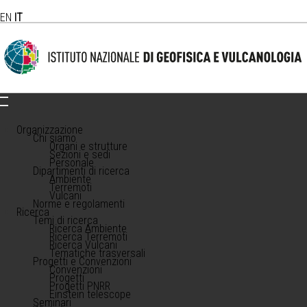
EN
IT
Organizzazione
Chi siamo
Organi e strutture
Sezioni e sedi
Personale
Dipartimenti di ricerca
Ambiente
Terremoti
Vulcani
Norme e regolamenti
Ricerca
Temi di ricerca
Ricerca Ambiente
Ricerca Terremoti
Ricerca Vulcani
Tematiche trasversali
Progetti e Convenzioni
Convenzioni
Progetti
Progetti PNRR
Einstein telescope
Seminari