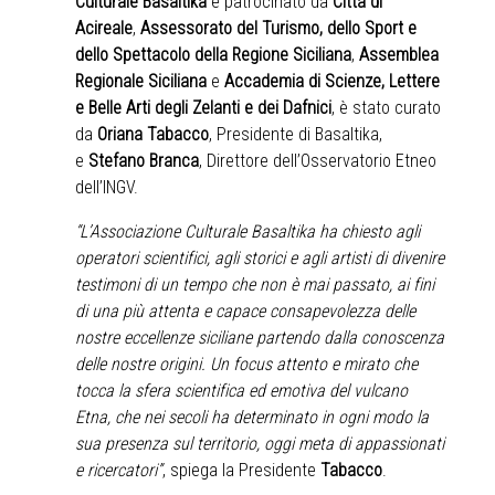
Culturale Basaltika
e patrocinato da
Città di
Acireale
,
Assessorato del Turismo, dello Sport e
dello Spettacolo della Regione Siciliana
,
Assemblea
Regionale Siciliana
e
Accademia di Scienze, Lettere
e Belle Arti degli Zelanti e dei Dafnici
, è stato curato
da
Oriana Tabacco
, Presidente di Basaltika,
e
Stefano Branca
, Direttore dell’Osservatorio Etneo
dell’INGV.
“L’Associazione Culturale Basaltika ha chiesto agli
operatori scientifici, agli storici e agli artisti di divenire
testimoni di un tempo che non è mai passato, ai fini
di una più attenta e capace consapevolezza delle
nostre eccellenze siciliane partendo dalla conoscenza
delle nostre origini. Un focus attento e mirato che
tocca la sfera scientifica ed emotiva del vulcano
Etna, che nei secoli ha determinato in ogni modo la
sua presenza sul territorio, oggi meta di appassionati
e ricercatori”
, spiega la Presidente
Tabacco
.