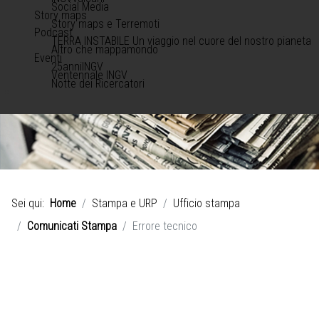
Social Media
Story maps
Story maps e Terremoti
Podcast
TERRA INSTABILE Un viaggio nel cuore del nostro pianeta
Altro che mappamondo
Eventi
25anniINGV
Ventennale INGV
Notte dei Ricercatori
Sei qui:
Home
Stampa e URP
Ufficio stampa
Comunicati Stampa
Errore tecnico