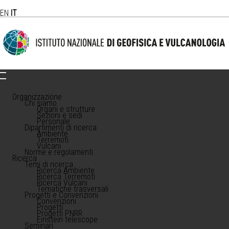
EN
IT
Organizzazione
Chi siamo
Organi e strutture
Sezioni e sedi
Personale
Dipartimenti di ricerca
Ambiente
Terremoti
Vulcani
Norme e regolamenti
Ricerca
Temi di ricerca
Ricerca Ambiente
Ricerca Terremoti
Ricerca Vulcani
Tematiche trasversali
Progetti e Convenzioni
Convenzioni
Progetti
Progetti PNRR
Einstein telescope
Seminari