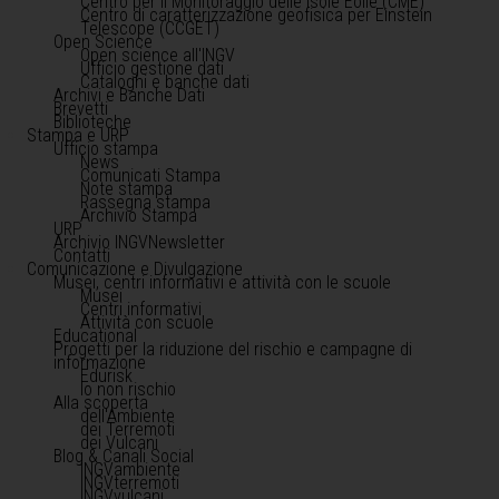
Centro per il Monitoraggio delle Isole Eolie (CME)
Centro di caratterizzazione geofisica per Einstein
Telescope (CCGET)
Open Science
Open science all'INGV
Ufficio gestione dati
Cataloghi e banche dati
Archivi e Banche Dati
Brevetti
Biblioteche
Stampa e URP
Ufficio stampa
News
Comunicati Stampa
Note stampa
Rassegna stampa
Archivio Stampa
URP
Archivio INGVNewsletter
Contatti
Comunicazione e Divulgazione
Musei, centri informativi e attività con le scuole
Musei
Centri informativi
Attività con scuole
Educational
Progetti per la riduzione del rischio e campagne di
informazione
Edurisk
Io non rischio
Alla scoperta
dell'Ambiente
dei Terremoti
dei Vulcani
Blog & Canali Social
INGVambiente
INGVterremoti
INGVvulcani