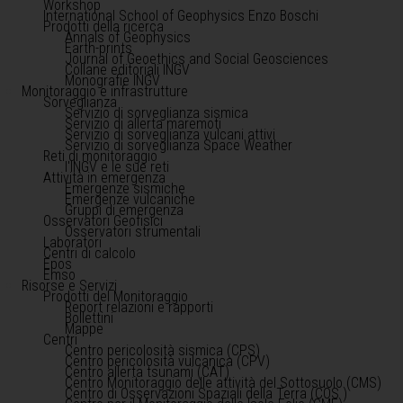
Workshop
International School of Geophysics Enzo Boschi
Prodotti della ricerca
Annals of Geophysics
Earth-prints
Journal of Geoethics and Social Geosciences
Collane editoriali INGV
Monografie INGV
Monitoraggio e infrastrutture
Sorveglianza
Servizio di sorveglianza sismica
Servizio di allerta maremoti
Servizio di sorveglianza vulcani attivi
Servizio di sorveglianza Space Weather
Reti di monitoraggio
l'INGV e le sue reti
Attività in emergenza
Emergenze sismiche
Emergenze vulcaniche
Gruppi di emergenza
Osservatori Geofisici
Osservatori strumentali
Laboratori
Centri di calcolo
Epos
Emso
Risorse e Servizi
Prodotti del Monitoraggio
Report relazioni e rapporti
Bollettini
Mappe
Centri
Centro pericolosità sismica (CPS)
Centro pericolosità vulcanica (CPV)
Centro allerta tsunami (CAT)
Centro Monitoraggio delle attività del Sottosuolo (CMS)
Centro di Osservazioni Spaziali della Terra (COS )