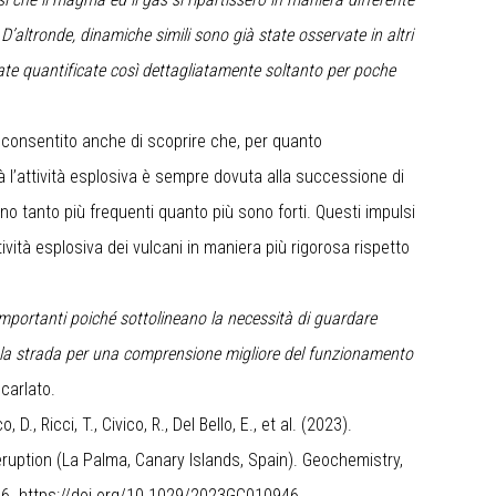
. D’altronde, dinamiche simili sono già state osservate in altri
ate quantificate così dettagliatamente soltanto per poche
ha consentito anche di scoprire che, per quanto
à l’attività esplosiva è sempre dovuta alla successione di
ono tanto più frequenti quanto più sono forti. Questi impulsi
vità esplosiva dei vulcani in maniera più rigorosa rispetto
 importanti poiché sottolineano la necessità di guardare
do la strada per una comprensione migliore del funzionamento
carlato.
D., Ricci, T., Civico, R., Del Bello, E., et al. (2023).
eruption (La Palma, Canary Islands, Spain). Geochemistry,
46.
https://doi.org/10.1029/2023GC010946