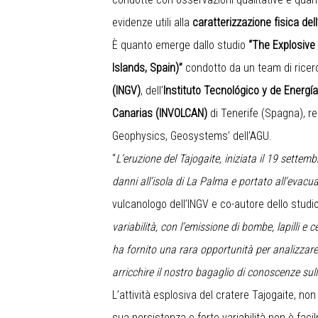
evidenze utili alla
caratterizzazione fisica dell’
È quanto emerge dallo studio
“The Explosive 
Islands, Spain)”
condotto da un team di ricerca
(INGV)
, dell’
Instituto Tecnológico y de Energí
Canarias (INVOLCAN)
di Tenerife (Spagna), re
Geophysics, Geosystems’ dell’AGU.
“
L’eruzione del Tajogaite, iniziata il 19 sette
danni all’isola di La Palma e portato all'evac
vulcanologo dell’INGV e co-autore dello studio
variabilità, con l’emissione di bombe, lapilli e 
ha fornito una rara opportunità per analizza
arricchire il nostro bagaglio di conoscenze sull
L’attività esplosiva del cratere Tajogaite, non 
sua persistenza e forte variabilità non è facilm