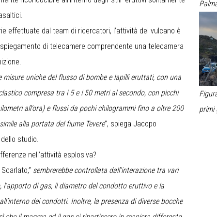
Palma
asaltici.
 effettuate dal team di ricercatori, l’attività del vulcano è
oso spiegamento di telecamere comprendente una telecamera
nizione.
misure uniche del flusso di bombe e lapilli eruttati, con una
clastico compresa tra i 5 e i 50 metri al secondo, con picchi
Figur
lometri all’ora) e flussi da pochi chilogrammi fino a oltre 200
primi 
simile alla portata del fiume Tevere
”, spiega Jacopo
dello studio.
erenze nell’attività esplosiva?
 Scarlato,”
sembrerebbe controllata dall’interazione tra vari
, l’apporto di gas, il diametro del condotto eruttivo e la
all’interno dei condotti. Inoltre, la presenza di diverse bocche
 che il magma ed il gas si ripartissero in maniera differente