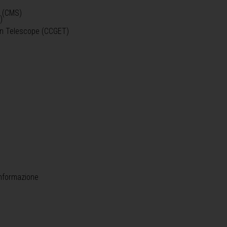
o (CMS)
)
)
ein Telescope (CCGET)
informazione