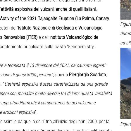
attività esplosiva dei vulcani, anche di quelli italiani.
Activity of the 2021 Tajaogaite Eruption (La Palma, Canary
Figur
tori dell’
Istituto Nazionale di Geofisica e Vulcanologia
durant
as Renovables (ITER)
e dell’
Instituto Volcanológico de
ad alt
centemente pubblicato sulla rivista ‘Geochemistry,
mbre e terminata il 13 dicembre del 2021, ha causato ingenti
uazione di quasi 8000 persone
”, spiega
Piergiorgio Scarlato
,
. “
L’attività esplosiva è stata caratterizzata da una grande
cenere con modalità molto diverse tra di loro: questa variabilità
re approfonditamente il comportamento del vulcano e
e eruzioni esplosive
”.
dissimile da quella dell’Etna all’inizio degli anni 2000, per la
Figur
ente riconducibile all’interno degli ‘stili’ eruttivi solitamente