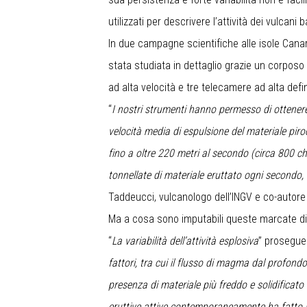
utilizzati per descrivere l’attività dei vulcani b
In due campagne scientifiche alle isole Canarie
stata studiata in dettaglio grazie un corp
ad alta velocità e tre telecamere ad alta defi
“
I nostri strumenti hanno permesso di ottenere 
velocità media di espulsione del materiale piro
fino a oltre 220 metri al secondo (circa 800 chi
tonnellate di materiale eruttato ogni secondo, 
Taddeucci, vulcanologo dell’INGV e co-autore 
Ma a cosa sono imputabili queste marcate diff
“
La variabilità dell’attività esplosiva
” prosegue
fattori, tra cui il flusso di magma dal profondo
presenza di materiale più freddo e solidificato 
eruttive attive contemporaneamente ha fatto sì