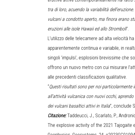
tra di loro, acuendo la variabilità dell’eruzione
vulcani a condotto aperto, ma finora erano st
eruzioni alle isole Hawaii ed allo Stromboli
”.
L’utilizzo delle telecamere ad alta velocità 
apparentemente continua e variabile, in realt
singoli ’impulsi’, esplosioni brevissime che s
offrono un nuovo metro con cui misurare l’atti
alle precedenti classificazioni qualitative.
“
Questi risultati sono per noi particolarmente
all’attività vulcanica con nuovi occhi, apren
dei vulcani basaltici attivi in Italia
”, conclude S
Citazione:
Taddeucci, J., Scarlato, P., Andronico, 
The explosive activity of the 2021 Tajogaite 
Geophysics, Geosystems, 24, e2023GC0109