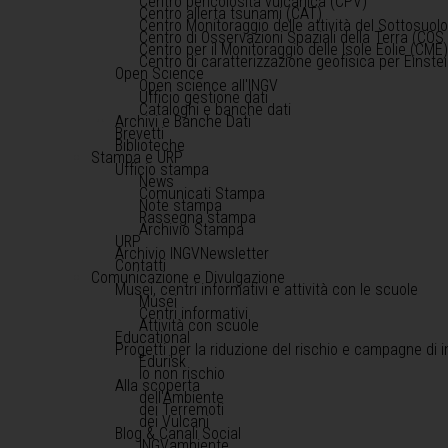
Centro pericolosità vulcanica (CPV)
Centro allerta tsunami (CAT)
Centro Monitoraggio delle attività del Sottosuol
Centro di Osservazioni Spaziali della Terra (COS 
Centro per il Monitoraggio delle Isole Eolie (CME
Centro di caratterizzazione geofisica per Einst
Open Science
Open science all'INGV
Ufficio gestione dati
Cataloghi e banche dati
Archivi e Banche Dati
Brevetti
Biblioteche
Stampa e URP
Ufficio stampa
News
Comunicati Stampa
Note stampa
Rassegna stampa
Archivio Stampa
URP
Archivio INGVNewsletter
Contatti
Comunicazione e Divulgazione
Musei, centri informativi e attività con le scuole
Musei
Centri informativi
Attività con scuole
Educational
Progetti per la riduzione del rischio e campagne di 
Edurisk
Io non rischio
Alla scoperta
dell'Ambiente
dei Terremoti
dei Vulcani
Blog & Canali Social
INGVambiente