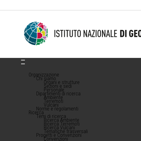
Organizzazione
Chi siamo
Organi e strutture
Sezioni e sedi
Personale
Dipartimenti di ricerca
Ambiente
Terremoti
Vulcani
Norme e regolamenti
Ricerca
Temi di ricerca
Ricerca Ambiente
Ricerca Terremoti
Ricerca Vulcani
Tematiche trasversali
Progetti e Convenzioni
Convenzioni