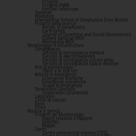
Progetti
Progetti PNRR
Einstein telescope
Seminari
Workshop
International School of Geophysics Enzo Boschi
Prodotti della ricerca
Annals of Geophysics
Earth-prints
Journal of Geoethics and Social Geosciences
Collane editoriali INGV
Monografie INGV
Monitoraggio e infrastrutture
Sorveglianza
Servizio di sorveglianza sismica
Servizio di allerta maremoti
Servizio di sorveglianza vulcani attivi
Servizio di sorveglianza Space Weather
Reti di monitoraggio
l'INGV e le sue reti
Attività in emergenza
Emergenze sismiche
Emergenze vulcaniche
Gruppi di emergenza
Osservatori Geofisici
Osservatori strumentali
Laboratori
Centri di calcolo
Epos
Emso
Risorse e Servizi
Prodotti del Monitoraggio
Report relazioni e rapporti
Bollettini
Mappe
Centri
Centro pericolosità sismica (CPS)