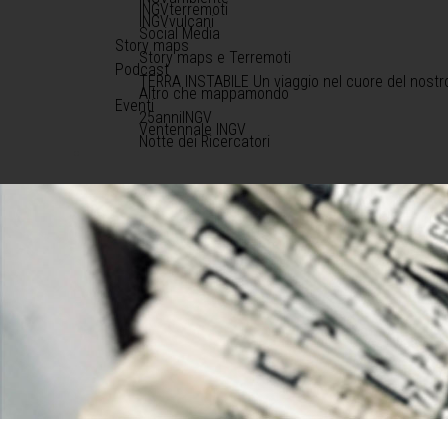
INGVterremoti
INGVvulcani
Social Media
Story maps
Story maps e Terremoti
Podcast
TERRA INSTABILE Un viaggio nel cuore del nostr
Altro che mappamondo
Eventi
25anniINGV
Ventennale INGV
Notte dei Ricercatori