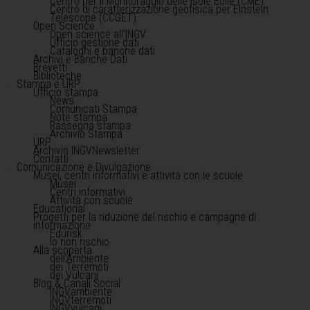
Centro per il Monitoraggio delle Isole Eolie (CME)
Centro di caratterizzazione geofisica per Einstein
Telescope (CCGET)
Open Science
Open science all'INGV
Ufficio gestione dati
Cataloghi e banche dati
Archivi e Banche Dati
Brevetti
Biblioteche
Stampa e URP
Ufficio stampa
News
Comunicati Stampa
Note stampa
Rassegna stampa
Archivio Stampa
URP
Archivio INGVNewsletter
Contatti
Comunicazione e Divulgazione
Musei, centri informativi e attività con le scuole
Musei
Centri informativi
Attività con scuole
Educational
Progetti per la riduzione del rischio e campagne di
informazione
Edurisk
Io non rischio
Alla scoperta
dell'Ambiente
dei Terremoti
dei Vulcani
Blog & Canali Social
INGVambiente
INGVterremoti
INGVvulcani