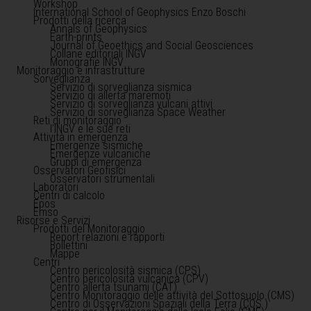
Workshop
International School of Geophysics Enzo Boschi
Prodotti della ricerca
Annals of Geophysics
Earth-prints
Journal of Geoethics and Social Geosciences
Collane editoriali INGV
Monografie INGV
Monitoraggio e infrastrutture
Sorveglianza
Servizio di sorveglianza sismica
Servizio di allerta maremoti
Servizio di sorveglianza vulcani attivi
Servizio di sorveglianza Space Weather
Reti di monitoraggio
l'INGV e le sue reti
Attività in emergenza
Emergenze sismiche
Emergenze vulcaniche
Gruppi di emergenza
Osservatori Geofisici
Osservatori strumentali
Laboratori
Centri di calcolo
Epos
Emso
Risorse e Servizi
Prodotti del Monitoraggio
Report relazioni e rapporti
Bollettini
Mappe
Centri
Centro pericolosità sismica (CPS)
Centro pericolosità vulcanica (CPV)
Centro allerta tsunami (CAT)
Centro Monitoraggio delle attività del Sottosuolo (CMS)
Centro di Osservazioni Spaziali della Terra (COS )