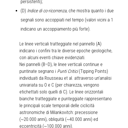
persistenti);
(D)
Indice di co-ricorrenza
, che mostra quanto i due
segnali sono accoppiati nel tempo (valori vicini a 1
indicano un accoppiamento più forte).
Le linee verticali tratteggiate nel pannello (A)
indicano i confini tra le diverse epoche geologiche,
con alcuni eventi chiave evidenziati.
Nei pannelli (B–D), le linee verticali continue e
puntinate segnano i
Punti Critici
(Tipping Points)
individuati da Rousseau et al. attraverso un’analisi
univariata su O e C (per chiarezza, vengono
etichettati solo quelli di C). Le linee orizzontali
bianche tratteggiate e punteggiate rappresentano
le principali scale temporali delle ciclicità
astronomiche di Milankovitch: precessione
(~20.000 anni), obliquità (~40.000 anni) ed
eccentricità (~100.000 anni).