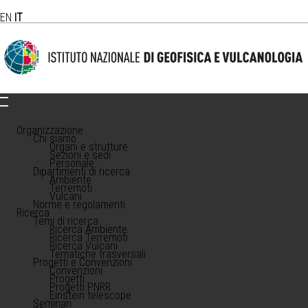
EN
IT
Organizzazione
Chi siamo
Organi e strutture
Sezioni e sedi
Personale
Dipartimenti di ricerca
Ambiente
Terremoti
Vulcani
Norme e regolamenti
Ricerca
Temi di ricerca
Ricerca Ambiente
Ricerca Terremoti
Ricerca Vulcani
Tematiche trasversali
Progetti e Convenzioni
Convenzioni
Progetti
Progetti PNRR
Einstein telescope
Seminari