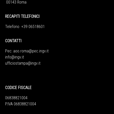
00143 Roma
RECAPITI TELEFONICI
Telefono +39 06518601
CONTATTI
Pec:
aoo.roma@pec.ingv.it
info@ingv.it
ufficiostampa@ingv.it
CODICE FISCALE
06838821004
P.IVA 06838821004