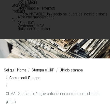
Social Media
Story maps
Story maps e Terremoti
Podcast
TERRA INSTABILE Un viaggio nel cuore del nostro pianeta
Altro che mappamondo
Eventi
25anniINGV
Ventennale INGV
Notte dei Ricercatori
Sei qui:
Home
Stampa e URP
Ufficio stampa
Comunicati Stampa
CLIMA | Studiate le ‘soglie critiche’ nei cambiamenti climatici
globali